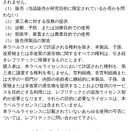
されません。
（1） 販売（当該販売が研究目的に限定されているか否かを問
わない）
（2） 第三者に対する役務の提供
（3） 診断、予防、または治療目的での使用
（4） 獣医学、家畜または農業目的での使用
（5） 販売用製品の製造
本ラベルライセンスで許諾される権利を除き、本製品、子孫、
改変物または非改変の派生物に関するすべての権利は、引き続
きレプリテックに帰属するものとします。
購入者は、本ラベルライセンスにおいて許諾された権利を、第
三者に譲渡する権利を有しません。営利組織、非営利組織また
は大学の一部門が、内部の依頼者に継続的に本製品、子孫、改
変物または非改変の派生物を提供することおよび提供のサービ
スを目的とする利用には、レプリテックとの追加ライセンス契
約が必要となります。それらの目的に必要なライセンスは、本
ラベルライセンスには含まれていません。
本ラベルライセンスに記載されていないあらゆる使用の可否に
ついては、レプリテックに問い合わせて下さい。