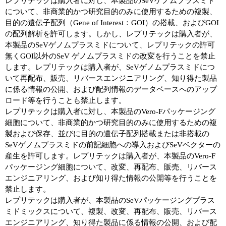
レプリテックは購入者に対し、本製品のSeVゲノムプラスミド
について、非商業的かつ研究目的のみに使用するための複製、
目的の遺伝子配列（Gene of Interest：GOI）の搭載、およびGOI
の配列解析を許可します。しかし、レプリテックは購入者が、
本製品のSeVゲノムプラスミドについて、レプリテックの許可
無くGOI以外のSeV ゲノムプラスミドの改変を行うことを禁止
します。レプリテックは購入者が、SeVゲノムプラスミドにつ
いて再配布、販売、リバースエンジニアリング、知り得た製品
に係る情報の公開、および配列情報のデータベースへのアップ
ロード等を行うことも禁止します。
レプリテックは購入者に対し、本製品のVero-Fパッケージング
細胞について、非商業的かつ研究目的のみに使用するための複
製および保存、並びに目的の遺伝子配列搭載または非搭載の
SeVゲノムプラスミドの前記細胞への導入およびSeVベクターの
産生を許可します。レプリテックは購入者が、本製品のVero-F
パッケージング細胞について、改変、再配布、販売、リバース
エンジニアリング、および知り得た情報の公開等を行うことを
禁止します。
レプリテックは購入者が、本製品のSeVパッケージングプラス
ミドミックスについて、複製、改変、再配布、販売、リバース
エンジニアリング、知り得た製品に係る情報の公開、および配