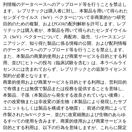
列情報のデータベースへのアップロード等を行うことを禁止し
ます。 レプリテックは購入者に対し、本製品を用いて得られた
センダイウイルス（SeV）ベクターについて非商業的かつ研究
目的のための複製、およびGOIの配列解析を許可します。レプ
リテックは購入者が、本製品を用いて得られたセンダイウイル
ス（SeV）ベクターについて、再配布、販売、リバースエンジ
ニアリング、知り得た製品に係る情報の公開、および配列情報
のデータベースへのアップロード等を行うことを禁止します。
また、本製品の商業的使用および商業サービスを目的とする利
用、並びにヒトへの投与（臨床試験を含む）は、本ラベルライ
センスには含まれておらず、レプリテックとの追加ライセンス
契約が必要となります。
商業的使用および商業サービスを目的とする利用は、営利目的
で有償または無償で製品または役務を提供することを意味し、
本製品、子孫（本製品から発生する改良されていない後裔）、
その改変物または非改変の派生物（本製品により発現したサブ
ユニットもしくは製品を構成する物質）、前述の使用によって
作製されたSeVベクター、並びに改変細胞および生物のあらゆ
るすべての使用を含みます。商業的使用および商業サービスを
目的とする利用は、以下の行為を意味しますが、これらに限定