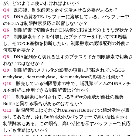
実験ガイド
が、どのように使いわければよいか？
Q4
反応後、制限酵素を必ず失活させる必要があるか？
リアルタイムPCR実験ガイド
Q5
DNA基質をTEバッファーに溶解している。バッファー中
のEDTAは制限酵素反応に影響しないか？
遺伝子検査ガイド（食品・水質・家畜他）
Q6
制限酵素で切断されたDNA鎖の末端はどのような形状か？
Q7
制限酵素サイトを付加したプライマーを用いてPCR増幅
NGSポータルサイト
し、そのPCR産物を切断したい。制限酵素の認識配列の外側に
何塩基必要か？
幹細胞・再生医療研究ガイド
Q8
DNA配列から切れるはずのプラスミドが制限酵素で切断さ
れないのはなぜか？
クローニング実験ガイド
Q9
制限酵素のメチル化の影響の項目に記載されているCG
methylase、
dam
methylase、
dcm
methylaseの影響とは何か？
細胞選択ガイド
Q10
販売している制限酵素の中で、哺乳類ゲノムのDNAメチ
ル化解析に使用できる制限酵素はどれか？
エピジェネティクス実験ガイド
Q11
制限酵素に添付されているBufferの組成が他社の推奨
Bufferと異なる場合があるのはなぜか？
RNAi実験ガイド
Q12
制限酵素にはそれぞれUniversal Bufferでの相対活性が表
示してあるが、添付Buffer以外のバッファーで高い活性を示す
アプリケーションノート
制限酵素もある。この場合、高い活性を示すバッファーで反応
しても問題はないか？
プロトコール集