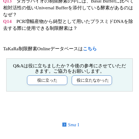
Q13
タカラバイオの制限酵素の中には、Basal Bufferに比べて
相対活性の低いUniversal Bufferを添付している酵素があるのは
ユーザーズボイス集
なぜ？
Q14
PCR増幅産物から鋳型として用いたプラスミドDNAを除
動画ライブラリー
去する際に使用できる制限酵素は？
Q&A
TaKaRa制限酵素Onlineデータベースは
こちら
Sma
I