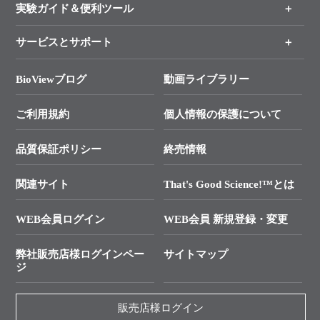
新製品情報
実験ガイド＆便利ツール
キャンペーン
各種ご案内
サービスとサポート
リアルタイムPCR実験のススメ
タカラバイオ各種会員募集のお知らせ
遺伝子による検査のススメ
総合お問い合わせ
BioViewブログ
動画ライブラリー
終売製品のお知らせ
幹細胞・再生医療研究ガイド
├ テクニカルサポート 技術相談室
価格改定のご案内
ご利用規約
個人情報の保護について
クローニング実験ガイド
├ リアルタイムPCRサポートライン
学会展示・セミナーのご案内
SMARTer NGSポータルサイト
品質保証ポリシー
終売情報
├ 実験コンシェルジュ
技術セミナーのご案内
In-Fusion Cloning
├ 受託サービスお問い合わせ
プライマー設計
関連サイト
That's Good Science!™とは
タカラバイオ発表文献
└ カスタム製造お問い合わせ
Cut-Site Navigator
WEB会員ログイン
WEB会員 新規登録・変更
制限酵素切断サイトの検索
資料請求 試薬関連
ユーザーズボイス集
弊社販売店様ログインペー
サイトマップ
資料請求 機器関連
ジ
エピジェネティクス実験ガイド
資料請求 受託関連
RNAi実験のススメ
資料請求 核酸抽出・精製カタログ
販売店様ログイン