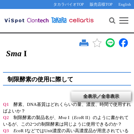
その他 ライセンスに関するご相談
機能解析・サイレンシング
資料請求
お問い合わせ
WEB会員登録
タカラバイオTOP
販売店様TOP
English
遺伝子組換え生物該当製品
Q&A
RNA合成・cDNA合成・クローニング
研究支援ツール
資料請求
制限酵素・電気泳動
Cut-Site Navigator 
制限酵素切断サイトの検索
サンプル請求
抗体・ELISA
In-Fusion Cloning プライマー設計
核酸抽出・精製・標識
Sma
I
抗体検索サイト
PCR・等温増幅
リアルタイムPCR
（インターカレーター法）
リアルタイムPCR（qPCR）
プライマー検索・注文
制限酵素の使用に際して
装置・ソフトウェア
リアルタイムPCR
（プローブ法）
全表示／全非表示
プライマー・プローブ検索・注文
サンプル請求
Q1
酵素、DNA基質はどれくらいの量、濃度、時間で使用すれ
機器ソフトウェア・ベクター配列ダウンロード
ばよいか？
テクニカルサポートライン
Q2
制限酵素の製品名が、
Mva
I（
Eco
R II）のように書かれて
ラーニングセンター
いるが、この2つの制限酵素は同じように使用できるのか？
Q3
Eco
R IなどではUnit濃度の高い高濃度品が用意されている