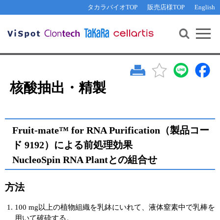
その他 ライセンスに関するご相談
機能解析・サイレンシング
資料請求
お問い合わせ
WEB会員登録
タカラバイオTOP
販売店様TOP
English
遺伝子組換え生物該当製品
Q&A
RNA合成・cDNA合成・クローニング
研究支援ツール
資料請求
制限酵素・電気泳動
Cut-Site Navigator 
制限酵素切断サイトの検索
サンプル請求
抗体・ELISA
In-Fusion Cloning プライマー設計
核酸抽出・精製・標識
核酸抽出・精製
抗体検索サイト
PCR・等温増幅
リアルタイムPCR
（インターカレーター法）
リアルタイムPCR（qPCR）
プライマー検索・注文
Fruit-mate™ for RNA Purification（製品コー
装置・ソフトウェア
ド 9192）による前処理効果
リアルタイムPCR
（プローブ法）
NucleoSpin RNA Plantとの組合せ
プライマー・プローブ検索・注文
サンプル請求
機器ソフトウェア・ベクター配列ダウンロード
テクニカルサポートライン
方法
ラーニングセンター
100 mg以上の植物組織を乳鉢にいれて、液体窒素中で乳棒を
用いて破砕する。