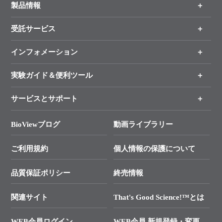
製品情報
受託サービス
製品一覧
（分野、カテゴリーから探す）
インフォメーション
オンライン注文
手法から製品を探す
新製品情報
実験ガイド＆便利ツール
キャンペーン
各種ご案内
サービスとサポート
リアルタイムPCR実験のススメ
タカラバイオ各種会員募集のお知らせ
遺伝子による検査のススメ
総合お問い合わせ
BioViewブログ
動画ライブラリー
終売製品のお知らせ
幹細胞・再生医療研究ガイド
├ テクニカルサポート 技術相談室
価格改定のご案内
ご利用規約
個人情報の保護について
クローニング実験ガイド
├ リアルタイムPCRサポートライン
学会展示・セミナーのご案内
SMARTer NGSポータルサイト
品質保証ポリシー
終売情報
├ 実験コンシェルジュ
技術セミナーのご案内
In-Fusion Cloning
├ 受託サービスお問い合わせ
プライマー設計
関連サイト
That's Good Science!™とは
タカラバイオ発表文献
└ カスタム製造お問い合わせ
Cut-Site Navigator
WEB会員ログイン
WEB会員 新規登録・変更