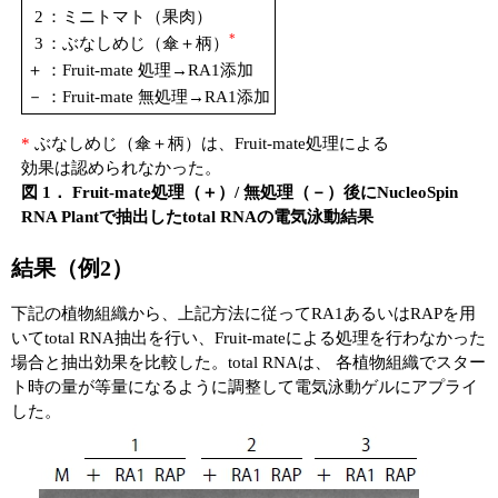
2
：ミニトマト（果肉）
*
3
：ぶなしめじ（傘＋柄）
＋
：Fruit-mate 処理→RA1添加
－
：Fruit-mate 無処理→RA1添加
*
ぶなしめじ（傘＋柄）は、Fruit-mate処理による
効果は認められなかった。
図 1． Fruit-mate処理（＋）/ 無処理（－）後にNucleoSpin
RNA Plantで抽出したtotal RNAの電気泳動結果
結果（例2）
下記の植物組織から、上記方法に従ってRA1あるいはRAPを用
いてtotal RNA抽出を行い、Fruit-mateによる処理を行わなかった
場合と抽出効果を比較した。total RNAは、 各植物組織でスター
ト時の量が等量になるように調整して電気泳動ゲルにアプライ
した。