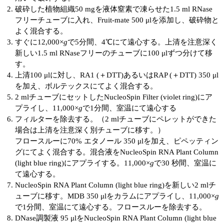
実験ガイド
破砕した植物組織50 mgを液体窒素で凍らせた1.5 ml RNase
フリーチューブに入れ、Fruit-mate 500 μlを添加し、破砕物と
リアルタイムPCR実験ガイド
よく混合する。
すぐに12,000×
g
で5分間、4℃にて遠心する。上清を注意深く
遺伝子検査ガイド（食品・水質・家畜他）
新しい1.5 ml RNaseフリーのチューブに100 μlずつ分けて移
す。
NGSポータルサイト
上清100 μlに対し、RA1 (＋DTT)あるいはRAP (＋DTT) 350 μl
を加え、ボルテックスにてよく混合する。
幹細胞・再生医療研究ガイド
2 mlチューブにセットしたNucleoSpin Filter (violet ring)にア
プライし、11,000×
g
で1分間、室温にて遠心する
クローニング実験ガイド
フィルターを除去する。（2 mlチューブにペレットができた
場合は上清を注意深く別チューブに移す。）
細胞選択ガイド
フロースルーに70% エタノール 350 μlを加え、ピペッティン
グにてよく混合する。混合液をNucleoSpin RNA Plant Column
エピジェネティクス実験ガイド
(light blue ring)にアプライする。11,000×
g
で30 秒間、室温に
て遠心する。
RNAi実験ガイド
NucleoSpin RNA Plant Column (light blue ring)を新しい2 mlチ
ューブに移す。MDB 350 μlをカラムにアプライし、11,000×
g
アプリケーションノート
で1分間、室温にて遠心する。フロースルーを除去する。
DNase調製液 95 μlをNucleoSpin RNA Plant Column (light blue
プロトコール集