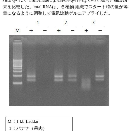
抽出を行い、Fruit-mateによる処理を行わなかった場合と抽出効
果を比較した。total RNAは、各植物 組織でスタート時の量が等
量になるように調整して電気泳動ゲルにアプライした。
M
：1 kb Laddar
1
：バナナ（果肉）