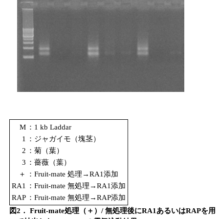
M
：1 kb Laddar
1
：ジャガイモ（塊茎）
2
：菊（葉）
3
：薔薇（葉）
＋
：Fruit-mate 処理→RA1添加
RA1
：Fruit-mate 無処理→RA1添加
RAP
：Fruit-mate 無処理→RAP添加
図2． Fruit-mate処理（＋）/ 無処理後にRA1あるいはRAPを用