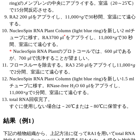
ring)のメンブレンの中央にアプライする。室温（20～25℃）
で15分間反応させる。
ユーザーズボイス集
RA2 200 μlをアプライし、11,000×
g
で30秒間、室温にて遠心
する。
動画ライブラリー
NucleoSpin RNA Plant Column (light blue ring)を新しい2 mlチ
*
ューブに移す。RA3700 μl
をアプライし、11,000×
g
で30 秒
Q&A
間、室温にて遠心する。
*
NucleoSpin RNA Plantのプロトコールでは、600 μlである
が、700 μlで洗浄することが望ましい。
フロースルーを除去する。RA3 250 μlをアプライし11,000×
g
で2分間、室温にて遠心する。
NucleoSpin RNA Plant Column (light blue ring)を新しい1.5 ml
チューブに移す。RNase-free H
O 60 μlをアプライし、
2
11,000×
g
で1分間、室温にて遠心する。
total RNA回収完了。
すぐに使用しない場合は－20℃または－80℃に保管する。
結果（例1）
下記の植物組織から、上記方法に従ってRA1を用いてtotal RNA