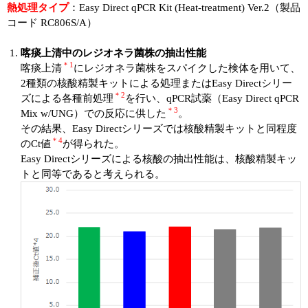
実験ガイド
熱処理タイプ
：Easy Direct qPCR Kit (Heat-treatment) Ver.2（製品
コード RC806S/A）
リアルタイムPCR実験ガイド
喀痰上清中のレジオネラ菌株の抽出性能
遺伝子検査ガイド（食品・水質・家畜他）
＊1
喀痰上清
にレジオネラ菌株をスパイクした検体を用いて、
2種類の核酸精製キットによる処理またはEasy Directシリー
NGSポータルサイト
＊2
ズによる各種前処理
を行い、qPCR試薬（Easy Direct qPCR
＊3
Mix w/UNG）での反応に供した
。
幹細胞・再生医療研究ガイド
その結果、Easy Directシリーズでは核酸精製キットと同程度
＊4
のCt値
が得られた。
クローニング実験ガイド
Easy Directシリーズによる核酸の抽出性能は、核酸精製キッ
トと同等であると考えられる。
細胞選択ガイド
エピジェネティクス実験ガイド
RNAi実験ガイド
アプリケーションノート
プロトコール集