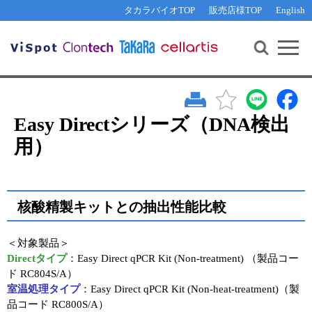
その他 ライセンスに関するご相談
機能解析・サイレンシング
資料請求
お問い合わせ
WEB会員登録
タカラバイオTOP
販売店様TOP
English
遺伝子組換え生物該当製品
Q&A
RNA合成・cDNA合成・クローニング
研究支援ツール
資料請求
制限酵素・電気泳動
Cut-Site Navigator 
制限酵素切断サイトの検索
サンプル請求
抗体・ELISA
In-Fusion Cloning プライマー設計
核酸抽出・精製・標識
Easy Directシリーズ（DNA検出
抗体検索サイト
用）
PCR・等温増幅
リアルタイムPCR
（インターカレーター法）
リアルタイムPCR（qPCR）
プライマー検索・注文
装置・ソフトウェア
核酸精製キットとの抽出性能比較
リアルタイムPCR
（プローブ法）
プライマー・プローブ検索・注文
サンプル請求
＜対象製品＞
機器ソフトウェア・ベクター配列ダウンロード
Directタイプ
：Easy Direct qPCR Kit (Non-treatment) （製品コー
テクニカルサポートライン
ド RC804S/A）
ラーニングセンター
室温処理タイプ
：Easy Direct qPCR Kit (Non-heat-treatment)（製
品コード RC800S/A）