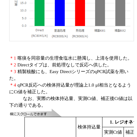
＊1
喀痰を同容量の生理食塩水に懸濁し、上清を使用した。
＊2
Directタイプは、前処理なしで反応へ供した。
＊3
精製核酸にも、Easy DirectシリーズのqPCR試薬を用い
た。
＊4
qPCR反応への検体持込量が理論上1.0 μl相当となるよう
にCt値を補正した。
なお、実際の検体持込量、実測Ct値、補正後Ct値は以
下の通りである。
1. レジオネ
検体持込量
実測Ct値
補正後