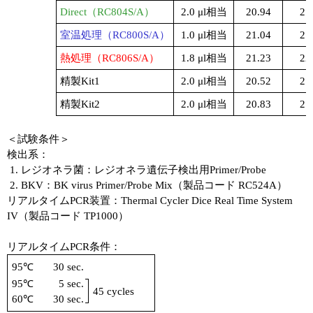
Direct（RC804S/A）
2.0 μl相当
20.94
21
室温処理（RC800S/A）
1.0 μl相当
21.04
21
熱処理（RC806S/A）
1.8 μl相当
21.23
22
精製Kit1
2.0 μl相当
20.52
21
精製Kit2
2.0 μl相当
20.83
21
＜試験条件＞
検出系：
レジオネラ菌：レジオネラ遺伝子検出用Primer/Probe
BKV：BK virus Primer/Probe Mix（製品コード RC524A）
リアルタイムPCR装置：Thermal Cycler Dice Real Time System
IV（製品コード TP1000）
リアルタイムPCR条件：
95℃
30 sec.
95℃
5 sec.
45 cycles
60℃
30 sec.