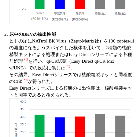
ユーザーズボイス集
動画ライブラリー
尿中のBKVの抽出性能
Q&A
ヒトの尿にNATtrol BK Virus（ZeptoMetrix社）を100 copies/μl
の濃度になるようスパイクした検体を用いて、2種類の核酸
精製キットによる処理またはEasy Directシリーズによる各種
＊2
前処理
を行い、qPCR試薬（Easy Direct qPCR Mix
＊3
w/UNG）での反応に供した
。
その結果、Easy Directシリーズでは核酸精製キットと同程度
＊4
のCt値
が得られた。
Easy Directシリーズによる核酸の抽出性能は、核酸精製キッ
トと同等であると考えられる。