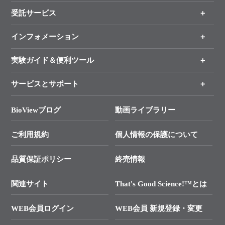
受託サービス
製品一覧
（分野、カテゴリーから探す）
インフォメーション
オンライン注文
手法から製品を探す
新製品情報
実験ガイド＆便利ツール
キャンペーン
各種ご案内
サービスとサポート
リアルタイムPCR実験のススメ
タカラバイオ各種会員募集のお知らせ
遺伝子による検査のススメ
総合お問い合わせ
BioViewブログ
動画ライブラリー
終売製品のお知らせ
幹細胞・再生医療研究ガイド
├ テクニカルサポート 技術相談室
価格改定のご案内
ご利用規約
個人情報の保護について
クローニング実験ガイド
├ リアルタイムPCRサポートライン
学会展示・セミナーのご案内
SMARTer NGSポータルサイト
品質保証ポリシー
終売情報
├ 実験コンシェルジュ
技術セミナーのご案内
In-Fusion Cloning
├ 受託サービスお問い合わせ
プライマー設計
関連サイト
That's Good Science!™とは
タカラバイオ発表文献
└ カスタム製造お問い合わせ
Cut-Site Navigator
WEB会員ログイン
WEB会員 新規登録・変更
制限酵素切断サイトの検索
資料請求 試薬関連