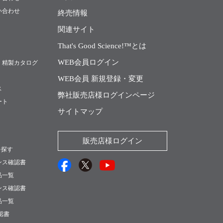
い合わせ
終売情報
関連サイト
That's Good Science!™とは
WEB会員ログイン
・精製カタログ
WEB会員 新規登録・変更
ス
弊社販売店様ログインページ
ート
サイトマップ
販売店様ログイン
を探す
ンス確認書
品一覧
ンス確認書
品一覧
確認書