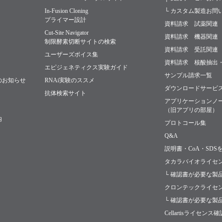
In-Fusion Cloning
└ カスタム製造お問
プライマー設計
資料請求 試薬関連
Cut-Site Navigator
資料請求 機器関連
制限酵素切断サイトの検索
資料請求 受託関連
ユーザーズボイス集
資料請求 核酸抽出
エピジェネティクス実験ガイド
サンプル請求一覧
のお知らせ
RNAi実験のススメ
ダウンロードサービ
抗体検索サイト
アプリケーションノ
（旧アプリの部屋）
内
プロトコール集
Q&A
説明書・CoA・SDS
タカラバイオライセ
└ 確認書が必要な製
クロンテックライセ
└ 確認書が必要な製
Cellartisライセンス