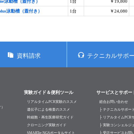
-One泳動槽（蓋付き）
1台
￥19,800
-2plus泳動槽（蓋付き）
1台
￥24,080
資料請求
テクニカルサポ
実験ガイド＆便利ツール
サービスとサポー
リアルタイムPCR実験のススメ
総合お問い合わせ
す）
遺伝子による検査のススメ
├ テクニカルサポー
幹細胞・再生医療研究ガイド
├ リアルタイムPC
クローニング実験ガイド
├ 実験コンシェルジ
SMARTer NGSポータルサイト
├ 受託サービスお問