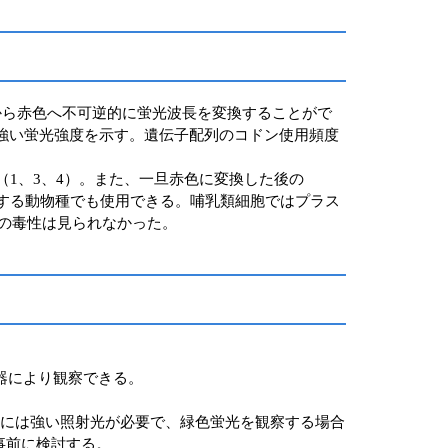
から赤色へ不可逆的に蛍光波長を変換することがで
強い蛍光強度を示す。遺伝子配列のコドン使用頻度
（1、3、4）。また、一旦赤色に変換した後の
生育する動物種でも使用できる。哺乳類細胞ではプラス
への毒性は見られなかった。
学機器により観察できる。
場合には強い照射光が必要で、緑色蛍光を観察する場合
事前に検討する。