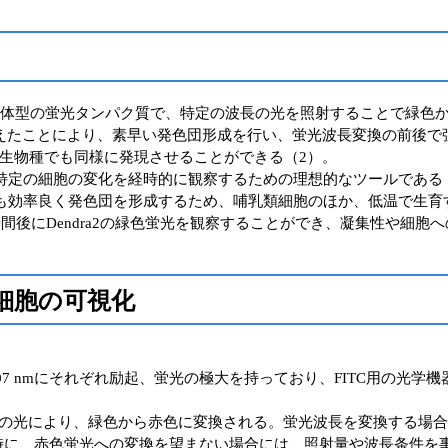
単量体型の蛍光タンパク質で、特定の波長の光を照射することで緑色
えたことにより、素早い発色団形成を行い、蛍光波長変換の前後で
生物種でも同様に発現させることができる（2）。
行、特定の細胞の変化を経時的に観察するための理想的なツールである
37℃でも効率良く発色団を形成するため、哺乳類細胞のほか、低温で
時間後にDendra2の緑色蛍光を観察することができ、凝集性や細胞
る細胞の可視化
m、507 nmにそれぞれ励起、蛍光の極大を持っており、FITC用の光
波長域の光により、緑色から赤色に変換される。蛍光波長を変換する
時に、赤色蛍光への変換を望まない場合には、照射量や波長条件を