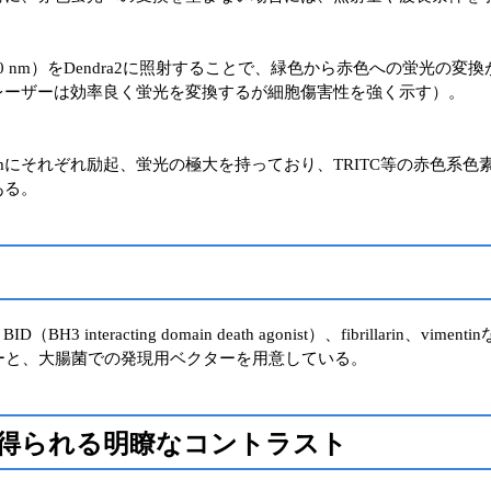
500 nm）をDendra2に照射することで、緑色から赤色への蛍光の変換
レーザーは効率良く蛍光を変換するが細胞傷害性を強く示す）。
573 nmにそれぞれ励起、蛍光の極大を持っており、TRITC等の赤
ある。
ID（BH3 interacting domain death agonist）、fibrill
ーと、大腸菌での発現用ベクターを用意している。
得られる明瞭なコントラスト