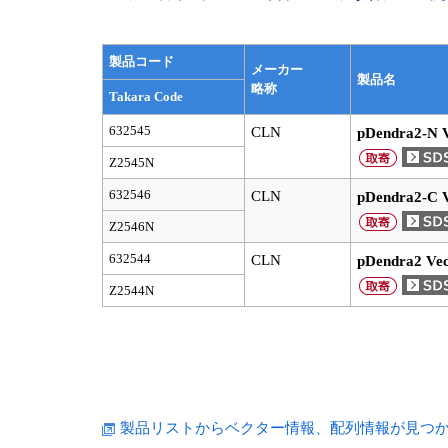
製品コード
メーカー
製品名
略称
Takara Code
632545
CLN
pDendra2-N 
Z2545N
632546
CLN
pDendra2-C 
Z2546N
632544
CLN
pDendra2 Vec
Z2544N
製品リストからベクター情報、配列情報が見つからない