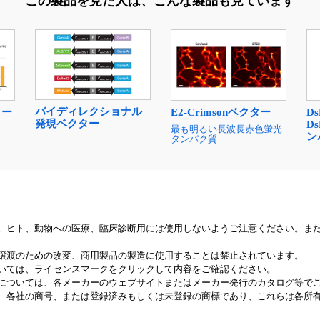
この製品を見た人は、
こんな製品も見ています
バイディレクショナル
ター
E2-Crimsonベクター
Ds
発現ベクター
Ds
最も明るい長波長赤色蛍光
ン
タンパク質
。ヒト、動物への医療、臨床診断用には使用しないようご注意ください。ま
譲渡のための改変、商用製品の製造に使用することは禁止されています。
いては、ライセンスマークをクリックして内容をご確認ください。
については、各メーカーのウェブサイトまたはメーカー発行のカタログ等で
、各社の商号、または登録済みもしくは未登録の商標であり、これらは各所