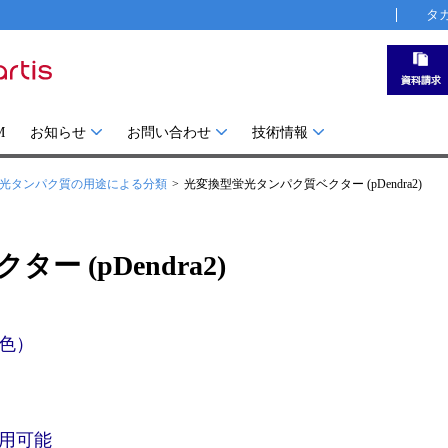
タ
M
お知らせ
お問い合わせ
技術情報
光タンパク質の用途による分類
光変換型蛍光タンパク質ベクター (pDendra2)
 (pDendra2)
色）
用可能