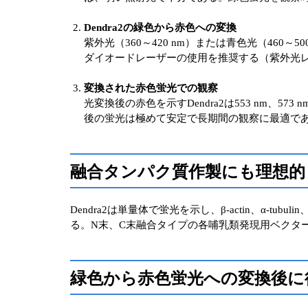
Dendra2の緑色から赤色への変換
紫外光（360～420 nm）または青色光（460～
ダイオードレーザーの使用を推奨する（紫外光
変換された赤色蛍光での観察
光変換後の赤色を示すDendra2は553 nm、
後の蛍光は極めて安定で長期間の観察に最適で
融合タンパク質作製にも理想的
Dendra2は単量体で蛍光を示し、β-actin、α-tubulin、B
る。N末、C末融合タイプの各哺乳類発現用ベクタ
緑色から赤色蛍光への変換後に