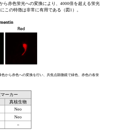
緑色から赤色蛍光への変換により、4000倍を超える蛍光
にこの特徴は非常に有用である（図1）。
して緑色から赤色への変換を行い、共焦点顕微鏡で緑色、赤色の各蛍
択マーカー
物
真核生物
Neo
Neo
－