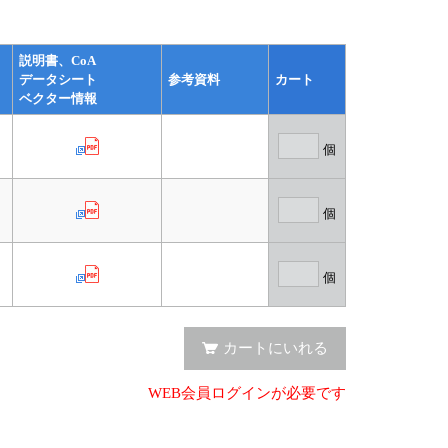
説明書、CoA
データシート
参考資料
カート
ベクター情報
個
個
個
カートにいれる
WEB会員ログインが必要です