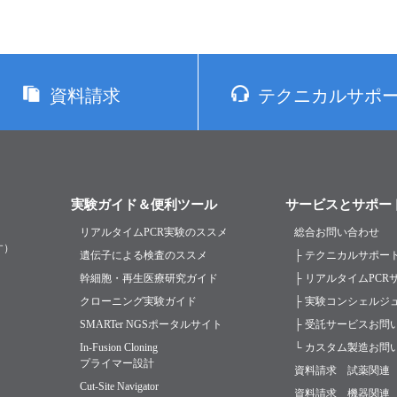
資料請求
テクニカルサポ
実験ガイド＆便利ツール
サービスとサポー
リアルタイムPCR実験のススメ
総合お問い合わせ
す）
遺伝子による検査のススメ
├ テクニカルサポー
幹細胞・再生医療研究ガイド
├ リアルタイムPC
クローニング実験ガイド
├ 実験コンシェルジ
SMARTer NGSポータルサイト
├ 受託サービスお問
In-Fusion Cloning
└ カスタム製造お問
プライマー設計
資料請求 試薬関連
Cut-Site Navigator
資料請求 機器関連