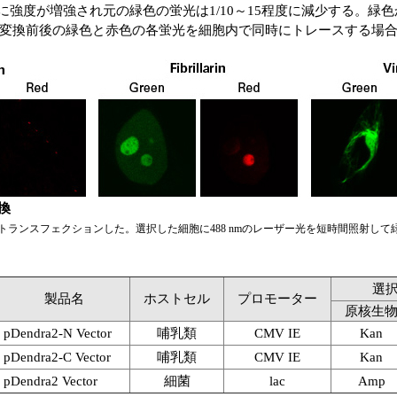
00倍に強度が増強され元の緑色の蛍光は1/10～15程度に減少する。
変換前後の緑色と赤色の各蛍光を細胞内で同時にトレースする場合
換
過性にトランスフェクションした。選択した細胞に488 nmのレーザー光を短時間照射
選
製品名
ホストセル
プロモーター
原核生
pDendra2-N Vector
哺乳類
CMV IE
Kan
pDendra2-C Vector
哺乳類
CMV IE
Kan
pDendra2 Vector
細菌
lac
Amp