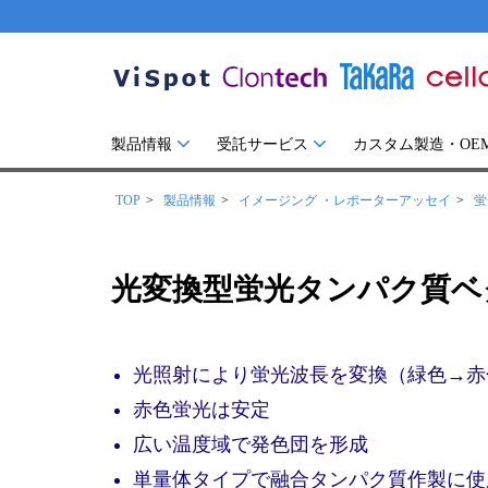
製品情報
受託サービス
カスタム製造・OE
TOP
製品情報
イメージング ・レポーターアッセイ
蛍
光変換型蛍光タンパク質ベクター
光照射により蛍光波長を変換（緑色→赤
赤色蛍光は安定
広い温度域で発色団を形成
単量体タイプで融合タンパク質作製に使