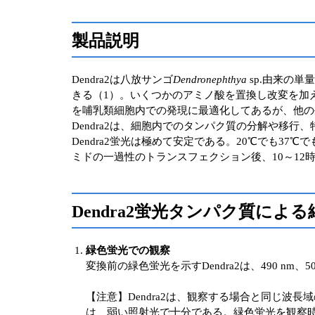
製品説明
Dendra2は八放サンゴ
Dendronephthya
sp.由来の
きる（1）。いくつかのアミノ酸を置換し改変を加
を哺乳類細胞内での発現に最適化してあるが、他の
Dendra2は、細胞内でのタンパク質の分解や移
Dendra2蛍光は極めて安定である。20℃でも
ミドの一過性のトランスフェクション後、10～12
Dendra2蛍光タンパク質によ
緑色蛍光での観察
変換前の緑色蛍光を示すDendra2は、490 n
【注意】Dendra2は、観察する場合と同じ
は、弱い照射光で十分である。緑色蛍光を観察