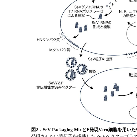
図2．SeV Packaging MixとF発現Vero細胞を
発現させたい遺伝子を搭載したpSeVベクタープラスミドとP