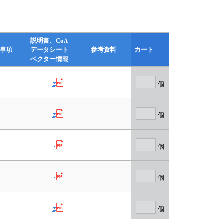
説明書、CoA
事項
データシート
参考資料
カート
ベクター情報
個
個
個
個
個