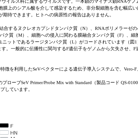
）はパラミクソウイルス科に属するウイルスです。一本鎖のマイナス鎖RN
細胞膜上のシアル酸を介して感染するため、非分裂細胞を含む幅広
現が期待できます。ヒトへの病原性の報告はありません。
ノムに結合するヌクレオカプシドタンパク質（N）、RNAポリメラー
パク質（M）、細胞への侵入に関わる膜融合タンパク質（F）、細
ユニットであるラージタンパク質（L）がコードされています（図1
ます。一般的に伝播性に関与するF遺伝子をゲノムから欠失させ、F
/2）は、上記の特徴を利用したSeVベクターによる遺伝子導入システムで、Vero-F、SeV
。
Primer/Probe Mix with Standard（製品コード QS-0100-
ンナップしています。