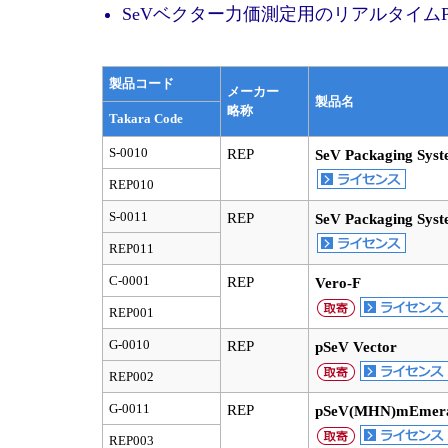
SeVベクター力価測定用のリアルタイム
製品コード
メーカー
製品名
略称
Takara Code
S-0010
REP
SeV Packaging Syste
REP010
S-0011
REP
SeV Packaging Syste
REP011
C-0001
REP
Vero-F
REP001
G-0010
REP
pSeV Vector
REP002
G-0011
REP
pSeV(MHN)mEmeral
REP003