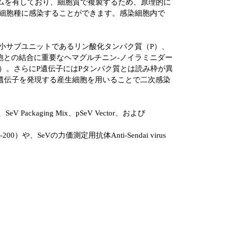
Aゲノムを有しており、細胞質で複製するため、原理的に
い細胞種に感染することができます。感染細胞内で
ゼの小サブユニットであるリン酸化タンパク質（P）、
胞との結合に重要なヘマグルチニン-ノイラミニダー
）。さらにP遺伝子にはPタンパク質とは読み枠が異
遺伝子を発現する産生細胞を用いることで二次感染
 Packaging Mix、pSeV Vector、および
200）や、SeVの力価測定用抗体Anti-Sendai virus