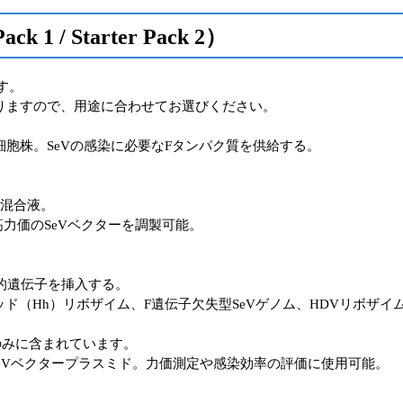
ack 1 / Starter Pack 2）
す。
りますので、用途に合わせてお選びください。
現細胞株。SeVの感染に必要なFタンパク質を供給する。
の混合液。
力価のSeVベクターを調製可能。
目的遺伝子を挿入する。
ド（Hh）リボザイム、F遺伝子欠失型SeVゲノム、HDVリボザイ
ck 2のみに含まれています。
pSeVベクタープラスミド。力価測定や感染効率の評価に使用可能。