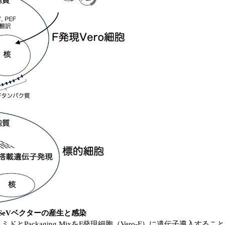
用いたSeVベクターの産生と感染
ackaging MixをF発現細胞（Vero-F）に遺伝子導入することで