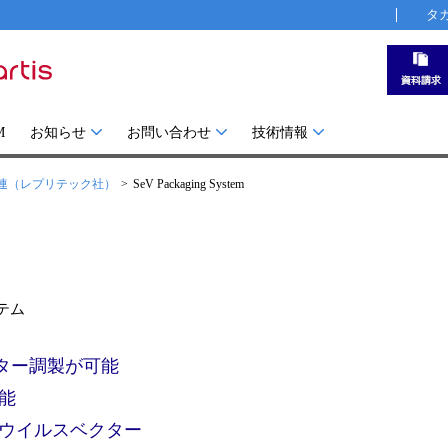
タ
M
お知らせ
お問い合わせ
技術情報
連（レプリテック社）
SeV Packaging System
テム
ター調製が可能
能
ウイルスベクター