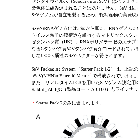
センダイウイルス（Sendai virus: SeV
染色体に組み込まれることはありません。SeVは
SeVゲノムが自立複製するため、転写産物の高発
SeVのRNAゲノムには3’端から順に、RNAゲ
ウイルス粒子の膜構造を維持するマトリックスタン
ゼタンパク質（HN）、RNAポリメラーゼの大サブ
なるCタンパク質やVタンパク質がコードされてい
しない非伝播性のSeVベクターが得られます。
SeV Packaging System（Starter Pack 1
＊
pSeV(MHN)mEmerald Vector
で構成されています
また、リアルタイムPCRを用いたSeVゲノム測定用のプローブSeV 
Rabbit pAb IgG（製品コード A-0100）もライ
＊
Starter Pack 2のみに含まれます。