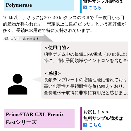
無料サンプル請求は
Polymerase
こちら
10 kb以上、さらには20～40 kbクラスのPCRで「一度目から目
的産物が得られた」「想定以上に良好だった」という高評価が
多く、長鎖PCR用途で特に支持されています。
＜使用目的＞
植物ゲノム中の長鎖DNA領域（10 kb以上
特に、遺伝子間領域やイントロンを含む全
＜感想＞
長鎖テンプレートの増幅性能に優れており、
高い忠実性と長鎖耐性を兼ね備えており、シ
全長遺伝子取得に非常に有用だと感じまし
お試し！＞＞
PrimeSTAR GXL Premix
無料サンプル請求は
Fastシリーズ
こちら