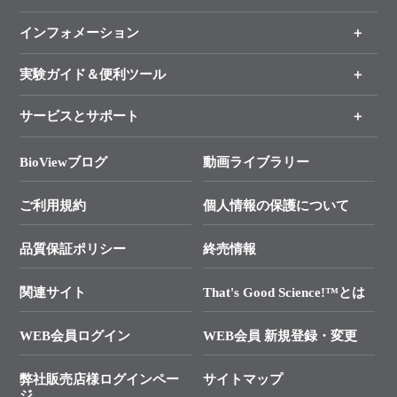
（分野、カテゴリーから探す）
インフォメーション
オンライン注文
手法から製品を探す
新製品情報
実験ガイド＆便利ツール
キャンペーン
各種ご案内
サービスとサポート
リアルタイムPCR実験のススメ
タカラバイオ各種会員募集のお知らせ
遺伝子による検査のススメ
総合お問い合わせ
BioViewブログ
動画ライブラリー
終売製品のお知らせ
幹細胞・再生医療研究ガイド
├ テクニカルサポート 技術相談室
価格改定のご案内
ご利用規約
個人情報の保護について
クローニング実験ガイド
├ リアルタイムPCRサポートライン
学会展示・セミナーのご案内
SMARTer NGSポータルサイト
品質保証ポリシー
終売情報
├ 実験コンシェルジュ
技術セミナーのご案内
In-Fusion Cloning
├ 受託サービスお問い合わせ
プライマー設計
関連サイト
That's Good Science!™とは
タカラバイオ発表文献
└ カスタム製造お問い合わせ
Cut-Site Navigator
WEB会員ログイン
WEB会員 新規登録・変更
制限酵素切断サイトの検索
資料請求 試薬関連
ユーザーズボイス集
弊社販売店様ログインペー
サイトマップ
資料請求 機器関連
ジ