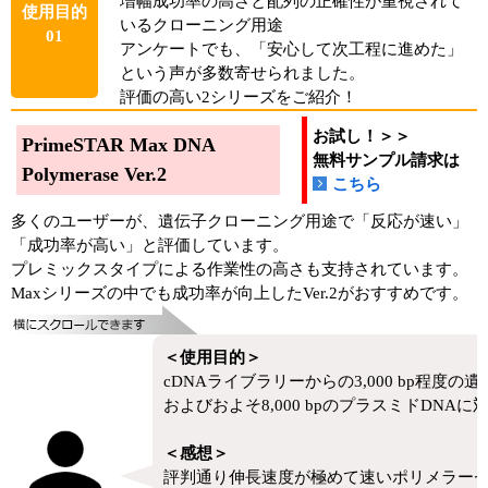
増幅成功率の高さと配列の正確性が重視されて
使用目的
いるクローニング用途
01
アンケートでも、「安心して次工程に進めた」
という声が多数寄せられました。
評価の高い2シリーズをご紹介！
お試し！＞＞
PrimeSTAR Max DNA
無料サンプル請求は
Polymerase Ver.2
こちら
多くのユーザーが、遺伝子クローニング用途で「反応が速い」
「成功率が高い」と評価しています。
プレミックスタイプによる作業性の高さも支持されています。
Maxシリーズの中でも成功率が向上したVer.2がおすすめです。
＜使用目的＞
cDNAライブラリーからの3,000 bp程度
およびおよそ8,000 bpのプラスミドDNA
＜感想＞
評判通り伸長速度が極めて速いポリメラー