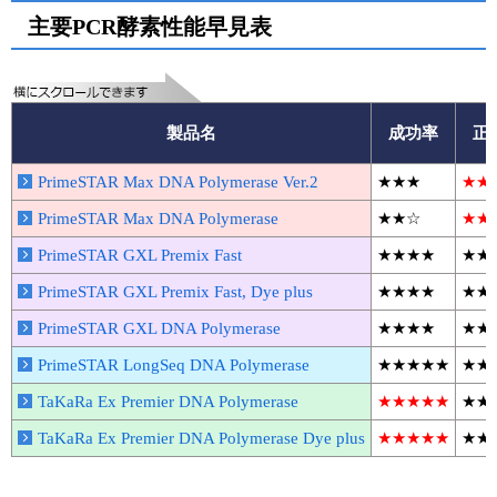
実験ガイド
主要PCR酵素性能早見表
リアルタイムPCR実験ガイド
遺伝子検査ガイド（食品・水質・家畜他）
製品名
成功率
正
NGSポータルサイト
PrimeSTAR Max DNA Polymerase Ver.2
★★★
★★
幹細胞・再生医療研究ガイド
PrimeSTAR Max DNA Polymerase
★★☆
★★
クローニング実験ガイド
PrimeSTAR GXL Premix Fast
★★★★
★★
細胞選択ガイド
PrimeSTAR GXL Premix Fast, Dye plus
★★★★
★★
PrimeSTAR GXL DNA Polymerase
★★★★
★★
エピジェネティクス実験ガイド
PrimeSTAR LongSeq DNA Polymerase
★★★★★
★★
RNAi実験ガイド
TaKaRa Ex Premier DNA Polymerase
★★★★★
★★
アプリケーションノート
TaKaRa Ex Premier DNA Polymerase Dye plus
★★★★★
★★
プロトコール集