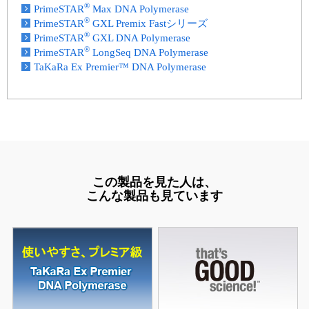
®
PrimeSTAR
Max DNA Polymerase
®
PrimeSTAR
GXL Premix Fastシリーズ
®
PrimeSTAR
GXL DNA Polymerase
®
PrimeSTAR
LongSeq DNA Polymerase
TaKaRa Ex Premier™ DNA Polymerase
この製品を見た人は、
こんな製品も見ています