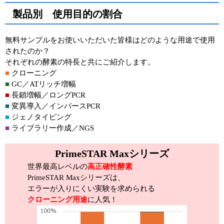
製品別 使用目的の割合
ユーザーズボイス集
動画ライブラリー
無料サンプルをお使いいただいた皆様はどのような用途で使用
されたのか？
Q&A
それぞれの酵素の特長と共にご紹介します。
■
クローニング
■
GC／ATリッチ増幅
■
長鎖増幅／ロングPCR
■
変異導入／インバースPCR
■
ジェノタイピング
■
ライブラリー作成／NGS
PrimeSTAR Maxシリーズ
世界最高レベルの
高正確性酵素
PrimeSTAR Maxシリーズは、
エラーが入りにくい実験を求められる
クローニング用途
に人気！