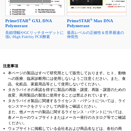
®
®
PrimeSTAR
GXL DNA
PrimeSTAR
Max DNA
Polymerase
Polymerase
長鎖増幅やGCリッチターゲットに
最高レベルの正確性＆世界最速の
強いHigh Fidelity PCR酵素
伸長性
注意事項
本ページの製品はすべて研究用として販売しております。ヒト、動物
への医療、臨床診断用には使用しないようご注意ください。また、食
品、化粧品、家庭用品等として使用しないでください。
タカラバイオの承認を得ずに製品の再販・譲渡、再販・譲渡のための
改変、商用製品の製造に使用することは禁止されています。
タカラバイオ製品に関連するライセンス・パテントについては、ライ
センスマークをクリックして内容をご確認ください。
また、他メーカーの製品に関するライセンス・パテントについては、
各メーカーのウェブサイトまたはメーカー発行のカタログ等でご確認
ください。
ウェブサイトに掲載している会社名および商品名などは、各社の商