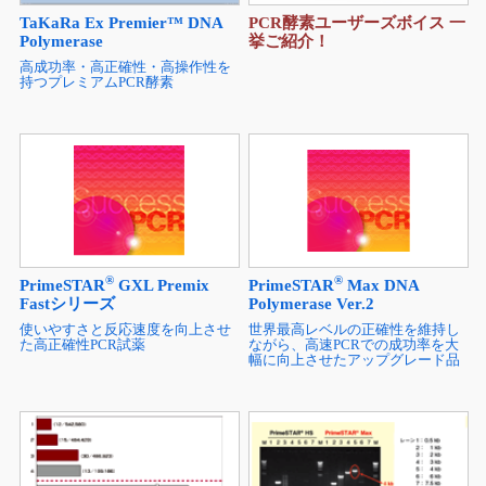
TaKaRa Ex Premier™ DNA
PCR酵素ユーザーズボイス 一
Polymerase
挙ご紹介！
高成功率・高正確性・高操作性を
持つプレミアムPCR酵素
®
®
PrimeSTAR
GXL Premix
PrimeSTAR
Max DNA
Fastシリーズ
Polymerase Ver.2
使いやすさと反応速度を向上させ
世界最高レベルの正確性を維持し
た高正確性PCR試薬
ながら、高速PCRでの成功率を大
幅に向上させたアップグレード品