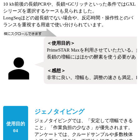
10 kb前後の長鎖PCRや、長鎖×GCリッチといった条件ではGXL
シリーズを選択するケースも見られました。
LongSeqほどの超長鎖でない場合や、反応時間・操作性とのバ
ランスを重視する用途で使い分けられています。
＜使用目的＞
PrimeSTAR Maxを利用させていただい
長鎖の増幅にはほかの酵素を使う必要があ
＜感想＞
非常に良い。増幅も、調整の速さも満足。Dy
ジェノタイピング
ジェノタイピングでは、「安定して増幅できる
使用目的
こと」「作業負担の少なさ」が優先されます。
04
アンケートでは、クルードサンプルや多数検体