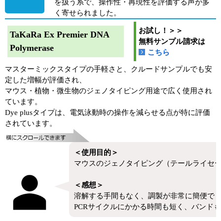
を扱う系で、操作性・再現性を評価する声が多
く寄せられました。
お試し！＞＞
TaKaRa Ex Premier DNA
無料サンプル請求は
Polymerase
こちら
マスターミックスタイプの手軽さと、クルードサンプルでも安
定した増幅が評価され、
マウス・植物・微生物のジェノタイピング用途で広く使用され
ています。
Dye plusタイプは、電気泳動時の操作を減らせる点が特に評価
されています。
＜使用目的＞
マウスのジェノタイピング（テールライセー
＜感想＞
溶解する手間もなく、調製が非常に簡便で
PCRサイクルにかかる時間も短く、バンド