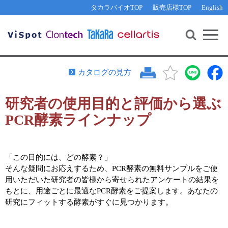
その他 ライセンスに関するご相談
機能解析・サイレンシング
資料請求
お問い合わせ
WEB会員登録
タカラバイオTOP
販売店様TOP
English
遺伝子組換え生物該当製品
Q&A
RNA合成・cDNA合成・クローニング
研究支援ツール
資料請求
制限酵素・電気泳動
Cut-Site Navigator 
制限酵素切断サイトの検索
サンプル請求
抗体・ELISA
カタログの見方
In-Fusion Cloning プライマー設計
核酸抽出・精製・標識
研究者の使用目的と評価から選ぶ
抗体検索サイト
PCR・等温増幅
PCR酵素ラインナップ
リアルタイムPCR
（インターカレーター法）
リアルタイムPCR（qPCR）
プライマー検索・注文
装置・ソフトウェア
リアルタイムPCR
（プローブ法）
「この目的には、どの酵素？」
プライマー・プローブ検索・注文
サンプル請求
そんな疑問にお応えするため、PCR酵素の無料サンプルをご使
用いただいた研究者の皆様から寄せられたアンケートの結果を
機器ソフトウェア・ベクター配列ダウンロード
もとに、用途ごとに最適なPCR酵素をご提案します。あなたの
テクニカルサポートライン
研究にフィットする酵素がすぐに見つかります。
ラーニングセンター