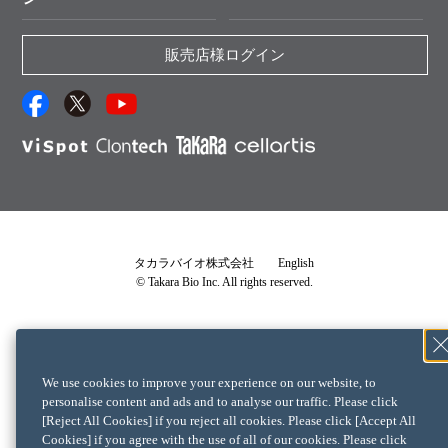
エピジェネティクス実験ガイド
資料請求 受託関連
RNAi実験のススメ
資料請求 核酸抽出・精製カタログ
販売店様ログイン
抗体検索サイト
サンプル請求一覧
ダウンロードサービス
アプリケーションノート
（旧アプリの部屋）
プロトコール集
Q&A
タカラバイオ株式会社
English
© Takara Bio Inc. All rights reserved.
説明書・CoA・SDSを探す
タカラバイオライセンス確認書
└ 確認書が必要な製品一覧
We use cookies to improve your experience on our website, to
クロンテックライセンス確認書
personalise content and ads and to analyse our traffic. Please click
[Reject All Cookies] if you reject all cookies. Please click [Accept All
└ 確認書が必要な製品一覧
Cookies] if you agree with the use of all of our cookies. Please click