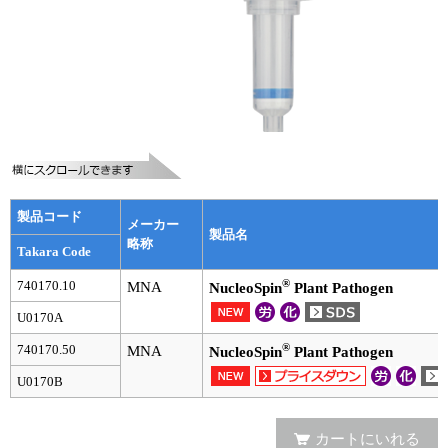
実験ガイド
リアルタイムPCR実験ガイド
遺伝子検査ガイド（食品・水質・家畜他）
NGSポータルサイト
幹細胞・再生医療研究ガイド
製品コード
クローニング実験ガイド
メーカー
製品名
略称
Takara Code
細胞選択ガイド
®
740170.10
MNA
NucleoSpin
Plant Pathogen
エピジェネティクス実験ガイド
U0170A
®
740170.50
RNAi実験ガイド
MNA
NucleoSpin
Plant Pathogen
U0170B
アプリケーションノート
プロトコール集
カートにいれる