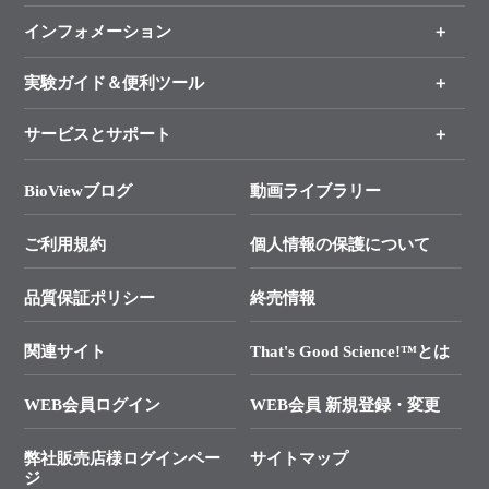
インフォメーション
オンライン注文
手法から製品を探す
新製品情報
実験ガイド＆便利ツール
キャンペーン
各種ご案内
サービスとサポート
リアルタイムPCR実験のススメ
タカラバイオ各種会員募集のお知らせ
遺伝子による検査のススメ
総合お問い合わせ
BioViewブログ
動画ライブラリー
終売製品のお知らせ
幹細胞・再生医療研究ガイド
├ テクニカルサポート 技術相談室
価格改定のご案内
ご利用規約
個人情報の保護について
クローニング実験ガイド
├ リアルタイムPCRサポートライン
学会展示・セミナーのご案内
SMARTer NGSポータルサイト
品質保証ポリシー
終売情報
├ 実験コンシェルジュ
技術セミナーのご案内
In-Fusion Cloning
├ 受託サービスお問い合わせ
プライマー設計
関連サイト
That's Good Science!™とは
タカラバイオ発表文献
└ カスタム製造お問い合わせ
Cut-Site Navigator
WEB会員ログイン
WEB会員 新規登録・変更
制限酵素切断サイトの検索
資料請求 試薬関連
ユーザーズボイス集
弊社販売店様ログインペー
サイトマップ
資料請求 機器関連
ジ
エピジェネティクス実験ガイド