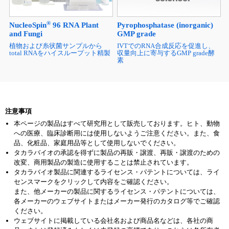
®
NucleoSpin
96 RNA Plant
Pyrophosphatase (inorganic)
and Fungi
GMP grade
植物および糸状菌サンプルから
IVTでのRNA合成反応を促進し、
total RNAをハイスループット精製
収量向上に寄与するGMP grade酵
素
注意事項
本ページの製品はすべて研究用として販売しております。ヒト、動物
への医療、臨床診断用には使用しないようご注意ください。また、食
品、化粧品、家庭用品等として使用しないでください。
タカラバイオの承認を得ずに製品の再販・譲渡、再販・譲渡のための
改変、商用製品の製造に使用することは禁止されています。
タカラバイオ製品に関連するライセンス・パテントについては、ライ
センスマークをクリックして内容をご確認ください。
また、他メーカーの製品に関するライセンス・パテントについては、
各メーカーのウェブサイトまたはメーカー発行のカタログ等でご確認
ください。
ウェブサイトに掲載している会社名および商品名などは、各社の商