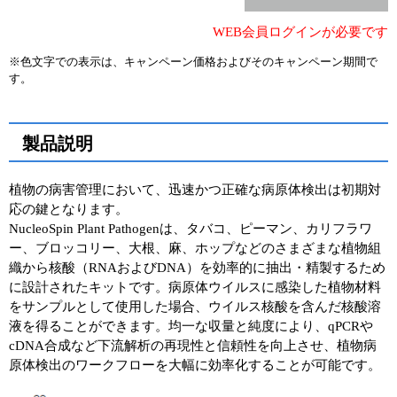
ユーザーズボイス集
WEB会員ログインが必要です
※色文字での表示は、キャンペーン価格およびそのキャンペーン期間で
動画ライブラリー
す。
Q&A
製品説明
植物の病害管理において、迅速かつ正確な病原体検出は初期対
応の鍵となります。
NucleoSpin Plant Pathogenは、タバコ、ピーマン、カリフラワ
ー、ブロッコリー、大根、麻、ホップなどのさまざまな植物組
織から核酸（RNAおよびDNA）を効率的に抽出・精製するため
に設計されたキットです。病原体ウイルスに感染した植物材料
をサンプルとして使用した場合、ウイルス核酸を含んだ核酸溶
液を得ることができます。均一な収量と純度により、qPCRや
cDNA合成など下流解析の再現性と信頼性を向上させ、植物病
原体検出のワークフローを大幅に効率化することが可能です。