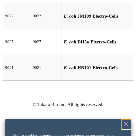
9022
9022
E. coli
JM109 Electro-Cells
9027
9027
E. coli
DH5α Electro-Cells
9021
9021
E. coli
HB101 Electro-Cells
© Takara Bio Inc. All rights reserved.
We use cookies to improve your experience on our website, to