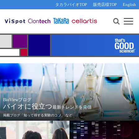
その他 ライセンスに関するご相談
機能解析・サイレンシング
資料請求
お問い合わせ
WEB会員登録
タカラバイオTOP
販売店様TOP
English
遺伝子組換え生物該当製品
Q&A
RNA合成・cDNA合成・クローニング
研究支援ツール
資料請求
制限酵素・電気泳動
Cut-Site Navigator 
制限酵素切断サイトの検索
サンプル請求
抗体・ELISA
In-Fusion Cloning プライマー設計
核酸抽出・精製・標識
抗体検索サイト
PCR・等温増幅
リアルタイムPCR
（インターカレーター法）
リアルタイムPCR（qPCR）
プライマー検索・注文
装置・ソフトウェア
リアルタイムPCR
（プローブ法）
BioViewブログ
プライマー・プローブ検索・注文
サンプル請求
バイオに役立つ
最新トレンドを発信
機器ソフトウェア・ベクター配列ダウンロード
掲載ブログ「知って得する実験のコツ」 など
テクニカルサポートライン
専門分野だけでなく、幅広い情報を
手に入れたい方にピッタリです。
ラーニングセンター
研究者の皆様にわかりやすいブログを
目指していきます。