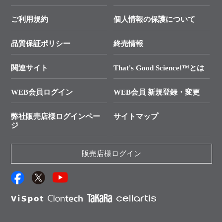
幹細胞・再生医療研究ガイド
├ テクニカルサポート 技術相談室
価格改定のご案内
ご利用規約
個人情報の保護について
クローニング実験ガイド
├ リアルタイムPCRサポートライン
学会展示・セミナーのご案内
SMARTer NGSポータルサイト
品質保証ポリシー
終売情報
├ 実験コンシェルジュ
技術セミナーのご案内
In-Fusion Cloning
├ 受託サービスお問い合わせ
プライマー設計
関連サイト
That's Good Science!™とは
タカラバイオ発表文献
└ カスタム製造お問い合わせ
Cut-Site Navigator
WEB会員ログイン
WEB会員 新規登録・変更
制限酵素切断サイトの検索
資料請求 試薬関連
ユーザーズボイス集
弊社販売店様ログインペー
サイトマップ
資料請求 機器関連
ジ
エピジェネティクス実験ガイド
資料請求 受託関連
RNAi実験のススメ
資料請求 核酸抽出・精製カタログ
販売店様ログイン
抗体検索サイト
サンプル請求一覧
ダウンロードサービス
アプリケーションノート
（旧アプリの部屋）