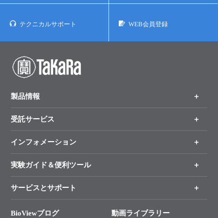
テクニカルサポート
WEB会員登録
製品情報
受託サービス
製品一覧
（分野、カテゴリーから探す）
インフォメーション
オンライン注文
手法から製品を探す
新製品情報
実験ガイド＆便利ツール
キャンペーン
各種ご案内
サービスとサポート
リアルタイムPCR実験のススメ
タカラバイオ各種会員募集のお知らせ
遺伝子による検査のススメ
総合お問い合わせ
BioViewブログ
動画ライブラリー
終売製品のお知らせ