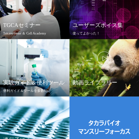
実験ガイド
もっと見る
リアルタイムPCR実験ガイド
TGCAセミナー
ユーザーズボイス集
遺伝子検査ガイド（食品・水質・家畜他）
Takara Gene ＆ Cell Academy
使ってよかった！
NGSポータルサイト
細胞、遺伝子、タンパク質と様々な分野
実際に使用されたユーザー様からのうれ
のセミナーを開催。
しいお声を集めました。
試してみたかっ
※参加費無料
た製品の選択のご参考にぜひご覧くださ
幹細胞・再生医療研究ガイド
い！
もっと見る
クローニング実験ガイド
もっと見る
細胞選択ガイド
実験ガイド＆便利ツール
動画ライブラリー
便利ガイド＆ツールを多数Up
エピジェネティクス実験ガイド
実験のポイントをまとめたわかりやすい
タカラバイオ・Clontech・Cellartisブラン
ガイドや、プライマー設計、制限酵素検
ド製品の研究用途や操作手順をわかり易
RNAi実験ガイド
索ツールなど
くご紹介しています。
アプリケーションノート
もっと見る
もっと見る
プロトコール集