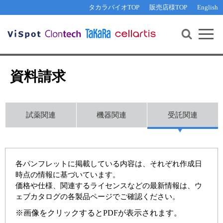
その他 ライセンスに関するご相談
機能解析・サイレンシング
資料請求
お問い合わせ
WEB会員登録
タカラバイオTOP
販売店様TOP
English
遺伝子組換え生物該当製品
Q&A
RNA合成・cDNA合成・クローニング
研究支援ツール
資料請求
制限酵素・電気泳動
Cut-Site Navigator 
制限酵素切断サイトの検索
サンプル請求
抗体・ELISA
資料請求
In-Fusion Cloning プライマー設計
核酸抽出・精製・標識
抗体検索サイト
PCR・等温増幅
試薬関連
機器関連
受託関連
リアルタイムPCR
（インターカレーター法）
リアルタイムPCR（qPCR）
プライマー検索・注文
装置・ソフトウェア
リアルタイムPCR
（プローブ法）
プライマー・プローブ検索・注文
各パンフレットに掲載している内容は、それぞれ作成日
サンプル請求
時点の情報に基づいています。
機器ソフトウェア・ベクター配列ダウンロード
価格や仕様、関連するライセンスなどの最新情報は、ウ
テクニカルサポートライン
ェブカタログの各製品ページでご確認ください。
ラーニングセンター
※画像をクリックするとPDFが表示されます。