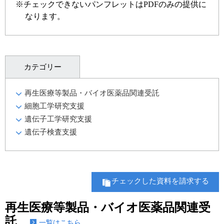
実験ガイド
※チェックできないパンフレットはPDFのみの提供に
なります。
リアルタイムPCR実験ガイド
遺伝子検査ガイド（食品・水質・家畜他）
NGSポータルサイト
カテゴリー
幹細胞・再生医療研究ガイド
再生医療等製品・バイオ医薬品関連受託
細胞工学研究支援
クローニング実験ガイド
遺伝子工学研究支援
細胞選択ガイド
遺伝子検査支援
エピジェネティクス実験ガイド
RNAi実験ガイド
チェックした資料を請求する
アプリケーションノート
再生医療等製品・バイオ医薬品関連受
託
プロトコール集
一覧はこちら