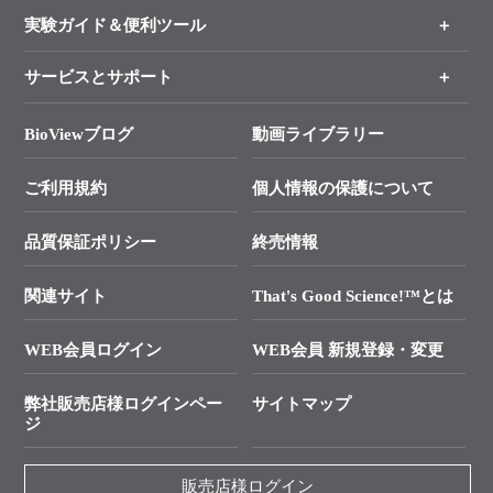
新製品情報
実験ガイド＆便利ツール
キャンペーン
各種ご案内
サービスとサポート
リアルタイムPCR実験のススメ
タカラバイオ各種会員募集のお知らせ
遺伝子による検査のススメ
総合お問い合わせ
BioViewブログ
動画ライブラリー
終売製品のお知らせ
幹細胞・再生医療研究ガイド
├ テクニカルサポート 技術相談室
価格改定のご案内
ご利用規約
個人情報の保護について
クローニング実験ガイド
├ リアルタイムPCRサポートライン
学会展示・セミナーのご案内
SMARTer NGSポータルサイト
品質保証ポリシー
終売情報
├ 実験コンシェルジュ
技術セミナーのご案内
In-Fusion Cloning
├ 受託サービスお問い合わせ
プライマー設計
関連サイト
That's Good Science!™とは
タカラバイオ発表文献
└ カスタム製造お問い合わせ
Cut-Site Navigator
WEB会員ログイン
WEB会員 新規登録・変更
制限酵素切断サイトの検索
資料請求 試薬関連
ユーザーズボイス集
弊社販売店様ログインペー
サイトマップ
資料請求 機器関連
ジ
エピジェネティクス実験ガイド
資料請求 受託関連
RNAi実験のススメ
資料請求 核酸抽出・精製カタログ
販売店様ログイン