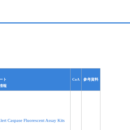
CoA
参考資料
ート
情報
ert Caspase Fluorescent Assay Kits
l