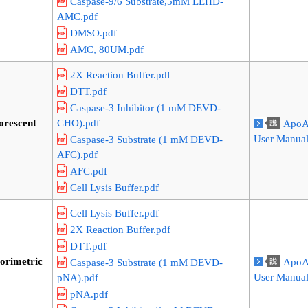
Caspase-9/6 Substrate,5mM LEHD-
AMC.pdf
DMSO.pdf
AMC, 80UM.pdf
2X Reaction Buffer.pdf
DTT.pdf
Caspase-3 Inhibitor (1 mM DEVD-
orescent
CHO).pdf
ApoAl
User Manua
Caspase-3 Substrate (1 mM DEVD-
AFC).pdf
AFC.pdf
Cell Lysis Buffer.pdf
Cell Lysis Buffer.pdf
2X Reaction Buffer.pdf
DTT.pdf
orimetric
ApoAl
Caspase-3 Substrate (1 mM DEVD-
User Manua
pNA).pdf
pNA.pdf