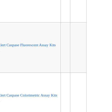
ert Caspase Fluorescent Assay Kits
l
ert Caspase Colorimetric Assay Kits
l