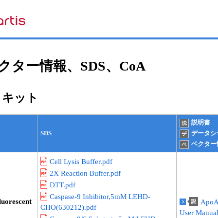
ター情報、SDS、CoA
セイキット
説明書
SDS
データシ
ベクター
Cell Lysis Buffer.pdf
2X Reaction Buffer.pdf
DTT.pdf
Caspase-9 Inhibitor,5mM LEHD-
uorescent
ApoAl
CHO(630212).pdf
User Manua