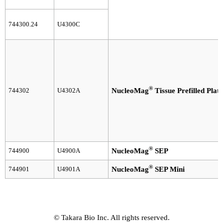
744300.24
U4300C
®
744302
U4302A
NucleoMag
Tissue Prefilled Plate
®
744900
U4900A
NucleoMag
SEP
®
744901
U4901A
NucleoMag
SEP Mini
© Takara Bio Inc. All rights reserved.