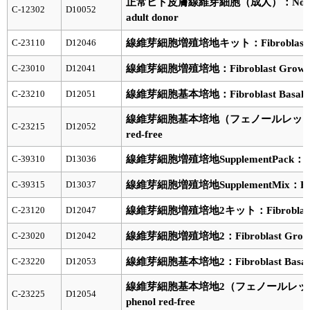
正常ヒト皮膚線維芽細胞（成人）：Normal Huma
C-12302
D10052
adult donor
C-23110
D12046
線維芽細胞増殖培地キット：Fibroblast Gro
C-23010
D12041
線維芽細胞増殖培地：Fibroblast Growth Me
C-23210
D12051
線維芽細胞基本培地：Fibroblast Basal 
線維芽細胞基本培地（フェノールレッド不含）：Fib
C-23215
D12052
red-free
C-39310
D13036
線維芽細胞増殖培地SupplementPack：Fibrob
C-39315
D13037
線維芽細胞増殖培地SupplementMix：Fibrobl
C-23120
D12047
線維芽細胞増殖培地2キット：Fibroblast Gr
C-23020
D12042
線維芽細胞増殖培地2：Fibroblast Growth M
C-23220
D12053
線維芽細胞基本培地2：Fibroblast Basal 
線維芽細胞基本培地2（フェノールレッド不含）：Fi
C-23225
D12054
phenol red-free