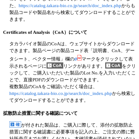
た、
https://catalog.takara-bio.co.jp/search/doc_index.php
からも
製品コードや製品名から検索してダウンロードすることがで
きます。
Certificates of Analysis（CoA）について
タカラバイオ製品のCoAは、ウェブサイトからダウンロード
できます。製品ページの製品コード表「説明書、CoA、デー
タシート、ベクター情報」欄の
マークをクリックして表
示されるページに
リンクがあります。
をクリ
ックして、ご購入いただいた製品のLot No.を入力いただくこ
とで、直接PDFのダウンロードができます。
複数製品のCoAをご確認いただく場合は、
https://catalog.takara-bio.co.jp/search/doc_index.php
から検索し
てダウンロードすることができます。
拡散防止措置に関する確認について
が付された製品は、ご購入に際して、添付の拡散防止
措置に関する確認書に必要事項を記入の上、ご注文の際に弊
社販売店までお渡しください。本確認書が添付されていない