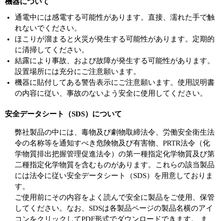
機器について
通電中には感電する可能性があります。直接、濡れた手で触
れないでください。
ほこりが溜まると火災が発生する可能性があります。定期的
に清掃してください。
結露により事故、および故障が発生する可能性があります。
設置場所には充分にご注意願います。
機器に貼付してある警告表示にご注意願います。使用説明書
の内容に従い、事故のないよう安全に使用してください。
安全データシート（SDS）について
弊社製品の中には、毒物及び劇物取締法令、労働安全衛生法
令の名称等を通知すべき危険物及び有害物、PRTR法令（化
学物質排出把握管理促進法令）の第一種指定化学物質及び第
二種指定化学物質を含むものがあります。これらの該当製品
には法令に従い安全データシート（SDS）を用意しておりま
す。
ご使用前にその内容をよく読んで安全に製品をご使用、保管
してください。なお、SDSは各製品ページの製品名横のアイ
コンをクリックしてPDF形式でダウンロードできます。 ま