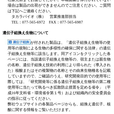
場合は製品の出荷ができませんのでご注意ください。ご質問
は下記へご連絡ください。
タカラバイオ（株） 営業推進部担当
TEL：077-565-6972 FAX：077-565-6987
遺伝子組換え生物について
が付された製品は、「遺伝子組換え生物等の使
用等の規制による生物の多様性の確保に関する法律」の遺伝
子組換え生物等に該当します。同アイコンをクリックした各
ページには、当該遺伝子組換え生物等の、宿主または親生物
の名称、遺伝子組換え技術の利用により得られた（導入され
た）核酸またはその複製物の名称とその由来生物種名を記載
していますので、ご確認のうえ、研究開発目的での使用等に
際しては、「研究開発等に係る遺伝子組換え生物等の第二種
使用等に当たって執るべき拡散防止措置を定める省令」（平
成16年文科省・環境省令第１号）および組織内の安全委員会
の指示に従ってください。
弊社ウェブサイトの各製品ページからも、組換え遺伝子、核
酸に関する情報をご覧いただけます。