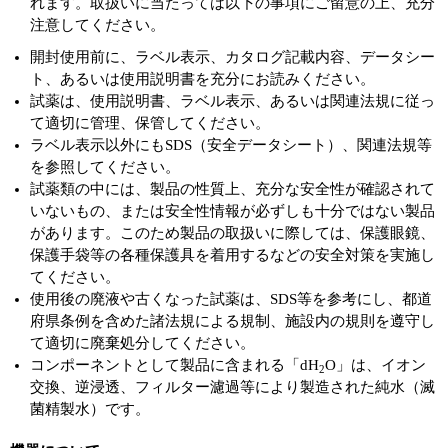
れます。取扱いに当たっては以下の事項にご留意の上、充分
注意してください。
開封使用前に、ラベル表示、カタログ記載内容、データシー
ト、あるいは使用説明書を充分にお読みください。
試薬は、使用説明書、ラベル表示、あるいは関連法規に従っ
て適切に管理、保管してください。
ラベル表示以外にもSDS（安全データシート）、関連法規等
を参照してください。
試薬類の中には、製品の性質上、充分な安全性が確認されて
いないもの、または安全性情報が必ずしも十分ではない製品
があります。このため製品の取扱いに際しては、保護眼鏡、
保護手袋等の各種保護具を着用するなどの安全対策を実施し
てください。
使用後の廃液や古くなった試薬は、SDS等を参考にし、都道
府県条例を含めた諸法規による規制、施設内の規則を遵守し
て適切に廃棄処分してください。
コンポーネントとして製品に含まれる「dH
O」は、イオン
2
交換、逆浸透、フィルター濾過等により製造された純水（滅
菌精製水）です。