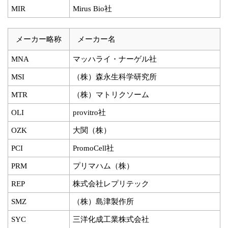
MIR
Mirus Bio社
メーカー略称
メーカー名
MNA
マッハライ・ナーゲル社
MSI
（株）森永生科学研究所
MTR
（株）マトリクソーム
OLI
provitro社
OZK
大関（株）
PCI
PromoCell社
PRM
プリマハム（株）
REP
株式会社レプリテック
SMZ
（株）島津製作所
SYC
三洋化成工業株式会社