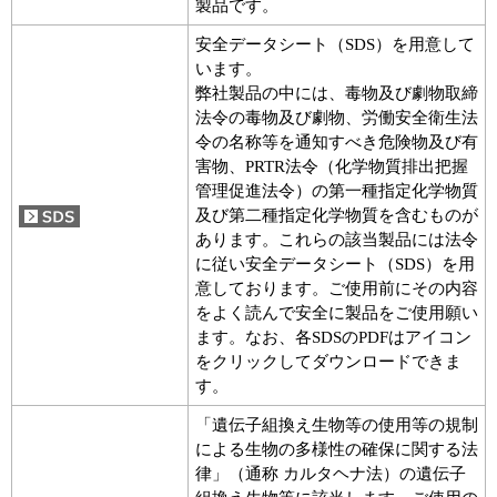
製品です。
安全データシート（SDS）を用意して
います。
弊社製品の中には、毒物及び劇物取締
法令の毒物及び劇物、労働安全衛生法
令の名称等を通知すべき危険物及び有
害物、PRTR法令（化学物質排出把握
管理促進法令）の第一種指定化学物質
及び第二種指定化学物質を含むものが
あります。これらの該当製品には法令
に従い安全データシート（SDS）を用
意しております。ご使用前にその内容
をよく読んで安全に製品をご使用願い
ます。なお、各SDSのPDFはアイコン
をクリックしてダウンロードできま
す。
「遺伝子組換え生物等の使用等の規制
による生物の多様性の確保に関する法
律」（通称 カルタヘナ法）の遺伝子