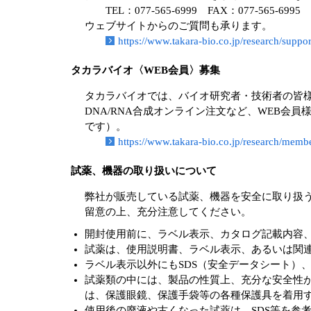
TEL：077-565-6999 FAX：077-565-6995
ウェブサイトからのご質問も承ります。
https://www.takara-bio.co.jp/research/support
タカラバイオ〈WEB会員〉募集
タカラバイオでは、バイオ研究者・技術者の皆様
DNA/RNA合成オンライン注文など、WEB会
です）。
https://www.takara-bio.co.jp/research/memb
試薬、機器の取り扱いについて
弊社が販売している試薬、機器を安全に取り扱
留意の上、充分注意してください。
開封使用前に、ラベル表示、カタログ記載内容
試薬は、使用説明書、ラベル表示、あるいは関
ラベル表示以外にもSDS（安全データシート）
試薬類の中には、製品の性質上、充分な安全性
は、保護眼鏡、保護手袋等の各種保護具を着用
使用後の廃液や古くなった試薬は、SDS等を参