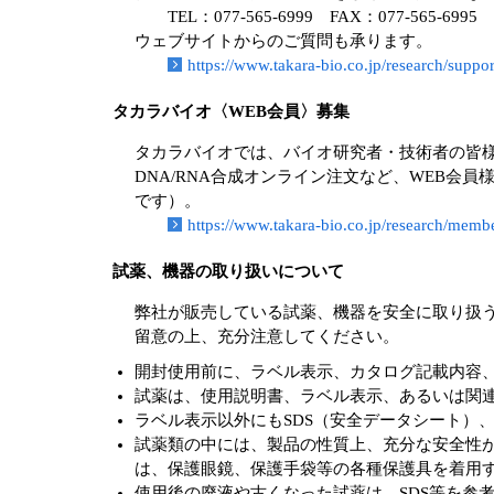
TEL：077-565-6999 FAX：077-565-6995
ウェブサイトからのご質問も承ります。
https://www.takara-bio.co.jp/research/support
タカラバイオ〈WEB会員〉募集
タカラバイオでは、バイオ研究者・技術者の皆様
DNA/RNA合成オンライン注文など、WEB会
です）。
https://www.takara-bio.co.jp/research/memb
試薬、機器の取り扱いについて
弊社が販売している試薬、機器を安全に取り扱
留意の上、充分注意してください。
開封使用前に、ラベル表示、カタログ記載内容
試薬は、使用説明書、ラベル表示、あるいは関
ラベル表示以外にもSDS（安全データシート）
試薬類の中には、製品の性質上、充分な安全性
は、保護眼鏡、保護手袋等の各種保護具を着用
使用後の廃液や古くなった試薬は、SDS等を参