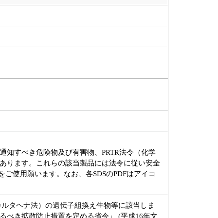
知すべき危険物及び有害物、PRTR法令（化学
あります。これらの該当製品には法令に従い安全
ご使用願います。なお、各SDSのPDFはアイコ
カルタヘナ法）の遺伝子組換え生物等に該当しま
べき拡散防止措置を定める省令」 (平成16年文