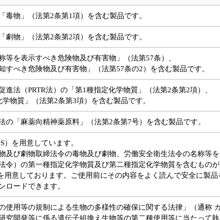
「毒物」（法第2条第1項）を含む製品です。
「劇物」（法第2条第2項）を含む製品です。
称等を表示すべき危険物及び有害物」（法第57条）、
知すべき危険物及び有害物」（法第57条の2）を含む製品です。
促進法（PRTR法）の「第1種指定化学物質」（法第2条第2項）、
化学物質」（法第2条第3項）を含む製品です。
法の「麻薬向精神薬原料」（法第2条第7号）を含む製品です。
DS）を用意しています。
物及び劇物取締法令の毒物及び劇物、労働安全衛生法令の名称等を通
法令）の第一種指定化学物質及び第二種指定化学物質を含むものが
）を用意しております。ご使用前にその内容をよく読んで安全に製品を
ンロードできます。
の使用等の規制による生物の多様性の確保に関する法律」（通称 
研究開発等に係る遺伝子組換え生物等の第二種使用等に当たって執る