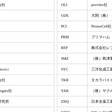
会社
OLI
provitro社
OZK
大関（株）
PCI
PromoCell社
PRM
プリマハム
REP
株式会社レ
SMZ
（株）島津
ences）
SYC
三洋化成工
会社
TKR
タカラバイ
logies社
YAK
（株）ヤク
研究所
ZNQ
日本全薬工