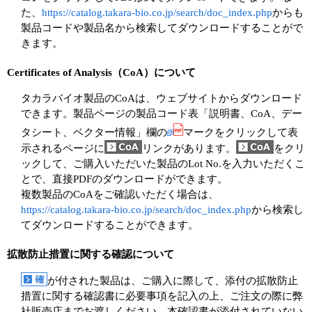
た、
https://catalog.takara-bio.co.jp/search/doc_index.php
からも
製品コードや製品名から検索してダウンロードすることがで
きます。
Certificates of Analysis（CoA）について
タカラバイオ製品のCoAは、ウェブサイトからダウンロード
できます。製品ページの製品コード表「説明書、CoA、デー
タシート、ベクター情報」欄の
マークをクリックして表
示されるページに
リンクがあります。
をクリ
ックして、ご購入いただいた製品のLot No.を入力いただくこ
とで、直接PDFのダウンロードができます。
複数製品のCoAをご確認いただく場合は、
https://catalog.takara-bio.co.jp/search/doc_index.php
から検索し
てダウンロードすることができます。
拡散防止措置に関する確認について
が付された製品は、ご購入に際して、添付の拡散防止
措置に関する確認書に必要事項を記入の上、ご注文の際に弊
社販売店までお渡しください。本確認書が添付されていない