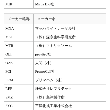
MIR
Mirus Bio社
メーカー略称
メーカー名
MNA
マッハライ・ナーゲル社
MSI
（株）森永生科学研究所
MTR
（株）マトリクソーム
OLI
provitro社
OZK
大関（株）
PCI
PromoCell社
PRM
プリマハム（株）
REP
株式会社レプリテック
SMZ
（株）島津製作所
SYC
三洋化成工業株式会社