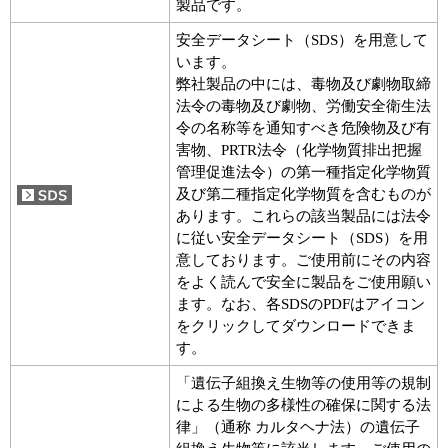
製品です。
安全データシート（SDS）を用意して
います。
弊社製品の中には、毒物及び劇物取締
法令の毒物及び劇物、労働安全衛生法
令の名称等を通知すべき危険物及び有
害物、PRTR法令（化学物質排出把握
管理促進法令）の第一種指定化学物質
及び第二種指定化学物質を含むものが
あります。これらの該当製品には法令
に従い安全データシート（SDS）を用
意しております。ご使用前にその内容
をよく読んで安全に製品をご使用願い
ます。なお、各SDSのPDFはアイコン
をクリックしてダウンロードできま
す。
「遺伝子組換え生物等の使用等の規制
による生物の多様性の確保に関する法
律」（通称 カルタヘナ法）の遺伝子