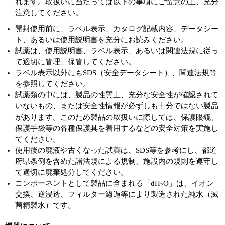
れます。取扱いに当たっては以下の事項にご留意の上、充分
注意してください。
開封使用前に、ラベル表示、カタログ記載内容、データシー
ト、あるいは使用説明書を充分にお読みください。
試薬は、使用説明書、ラベル表示、あるいは関連法規に従っ
て適切に管理、保管してください。
ラベル表示以外にもSDS（安全データシート）、関連法規等
を参照してください。
試薬類の中には、製品の性質上、充分な安全性が確認されて
いないもの、または安全性情報が必ずしも十分ではない製品
があります。このため製品の取扱いに際しては、保護眼鏡、
保護手袋等の各種保護具を着用するなどの安全対策を実施し
てください。
使用後の廃液や古くなった試薬は、SDS等を参考にし、都道
府県条例を含めた諸法規による規制、施設内の規則を遵守し
て適切に廃棄処分してください。
コンポーネントとして製品に含まれる「dH
O」は、イオン
2
交換、逆浸透、フィルター濾過等により製造された純水（滅
菌精製水）です。