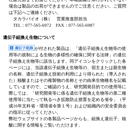
場合は製品の出荷ができませんのでご注意ください。ご質問
は下記へご連絡ください。
タカラバイオ（株） 営業推進部担当
TEL：077-565-6972 FAX：077-565-6987
遺伝子組換え生物について
が付された製品は、「遺伝子組換え生物等の使
用等の規制による生物の多様性の確保に関する法律」の遺伝
子組換え生物等に該当します。同アイコンをクリックした各
ページには、当該遺伝子組換え生物等の、宿主または親生物
の名称、遺伝子組換え技術の利用により得られた（導入され
た）核酸またはその複製物の名称とその由来生物種名を記載
していますので、ご確認のうえ、研究開発目的での使用等に
際しては、「研究開発等に係る遺伝子組換え生物等の第二種
使用等に当たって執るべき拡散防止措置を定める省令」（平
成16年文科省・環境省令第１号）および組織内の安全委員会
の指示に従ってください。
弊社ウェブサイトの各製品ページからも、組換え遺伝子、核
酸に関する情報をご覧いただけます。