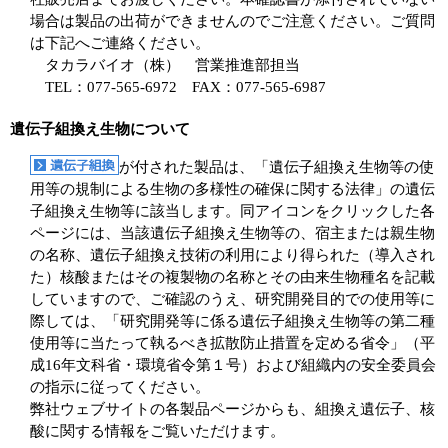
場合は製品の出荷ができませんのでご注意ください。ご質問
は下記へご連絡ください。
タカラバイオ（株） 営業推進部担当
TEL：077-565-6972 FAX：077-565-6987
遺伝子組換え生物について
が付された製品は、「遺伝子組換え生物等の使
用等の規制による生物の多様性の確保に関する法律」の遺伝
子組換え生物等に該当します。同アイコンをクリックした各
ページには、当該遺伝子組換え生物等の、宿主または親生物
の名称、遺伝子組換え技術の利用により得られた（導入され
た）核酸またはその複製物の名称とその由来生物種名を記載
していますので、ご確認のうえ、研究開発目的での使用等に
際しては、「研究開発等に係る遺伝子組換え生物等の第二種
使用等に当たって執るべき拡散防止措置を定める省令」（平
成16年文科省・環境省令第１号）および組織内の安全委員会
の指示に従ってください。
弊社ウェブサイトの各製品ページからも、組換え遺伝子、核
酸に関する情報をご覧いただけます。