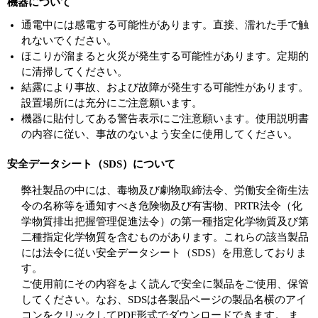
機器について
通電中には感電する可能性があります。直接、濡れた手で触
れないでください。
ほこりが溜まると火災が発生する可能性があります。定期的
に清掃してください。
結露により事故、および故障が発生する可能性があります。
設置場所には充分にご注意願います。
機器に貼付してある警告表示にご注意願います。使用説明書
の内容に従い、事故のないよう安全に使用してください。
安全データシート（SDS）について
弊社製品の中には、毒物及び劇物取締法令、労働安全衛生法
令の名称等を通知すべき危険物及び有害物、PRTR法令（化
学物質排出把握管理促進法令）の第一種指定化学物質及び第
二種指定化学物質を含むものがあります。これらの該当製品
には法令に従い安全データシート（SDS）を用意しておりま
す。
ご使用前にその内容をよく読んで安全に製品をご使用、保管
してください。なお、SDSは各製品ページの製品名横のアイ
コンをクリックしてPDF形式でダウンロードできます。 ま