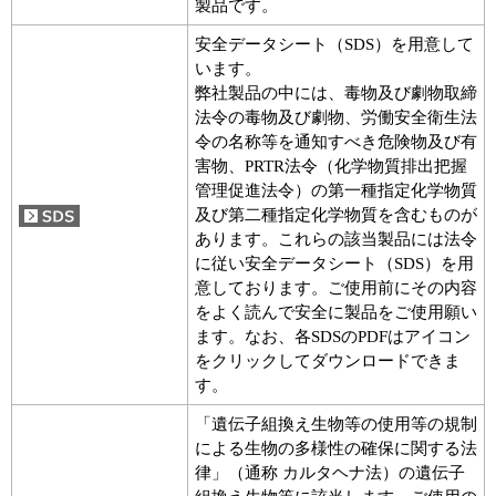
製品です。
安全データシート（SDS）を用意して
います。
弊社製品の中には、毒物及び劇物取締
法令の毒物及び劇物、労働安全衛生法
令の名称等を通知すべき危険物及び有
害物、PRTR法令（化学物質排出把握
管理促進法令）の第一種指定化学物質
及び第二種指定化学物質を含むものが
あります。これらの該当製品には法令
に従い安全データシート（SDS）を用
意しております。ご使用前にその内容
をよく読んで安全に製品をご使用願い
ます。なお、各SDSのPDFはアイコン
をクリックしてダウンロードできま
す。
「遺伝子組換え生物等の使用等の規制
による生物の多様性の確保に関する法
律」（通称 カルタヘナ法）の遺伝子