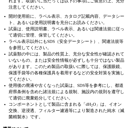
れます。取扱いに当たっては以下の事項にご留意の上、充分
注意してください。
開封使用前に、ラベル表示、カタログ記載内容、データシー
ト、あるいは使用説明書を充分にお読みください。
試薬は、使用説明書、ラベル表示、あるいは関連法規に従っ
て適切に管理、保管してください。
ラベル表示以外にもSDS（安全データシート）、関連法規等
を参照してください。
試薬類の中には、製品の性質上、充分な安全性が確認されて
いないもの、または安全性情報が必ずしも十分ではない製品
があります。このため製品の取扱いに際しては、保護眼鏡、
保護手袋等の各種保護具を着用するなどの安全対策を実施し
てください。
使用後の廃液や古くなった試薬は、SDS等を参考にし、都道
府県条例を含めた諸法規による規制、施設内の規則を遵守し
て適切に廃棄処分してください。
コンポーネントとして製品に含まれる「dH
O」は、イオン
2
交換、逆浸透、フィルター濾過等により製造された純水（滅
菌精製水）です。