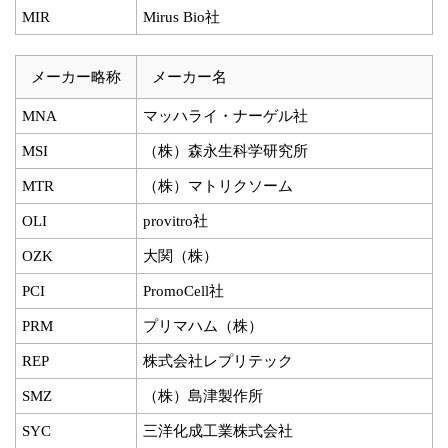
MIR
Mirus Bio社
メーカー略称
メーカー名
MNA
マッハライ・ナーゲル社
MSI
（株）森永生科学研究所
MTR
（株）マトリクソーム
OLI
provitro社
OZK
大関（株）
PCI
PromoCell社
PRM
プリマハム（株）
REP
株式会社レプリテック
SMZ
（株）島津製作所
SYC
三洋化成工業株式会社