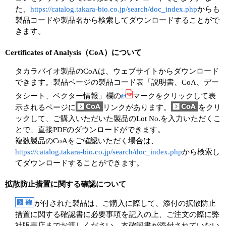
た、
https://catalog.takara-bio.co.jp/search/doc_index.php
からも
製品コードや製品名から検索してダウンロードすることがで
きます。
Certificates of Analysis（CoA）について
タカラバイオ製品のCoAは、ウェブサイトからダウンロード
できます。製品ページの製品コード表「説明書、CoA、デー
タシート、ベクター情報」欄の
マークをクリックして表
示されるページに
リンクがあります。
をクリ
ックして、ご購入いただいた製品のLot No.を入力いただくこ
とで、直接PDFのダウンロードができます。
複数製品のCoAをご確認いただく場合は、
https://catalog.takara-bio.co.jp/search/doc_index.php
から検索し
てダウンロードすることができます。
拡散防止措置に関する確認について
が付された製品は、ご購入に際して、添付の拡散防止
措置に関する確認書に必要事項を記入の上、ご注文の際に弊
社販売店までお渡しください。本確認書が添付されていない