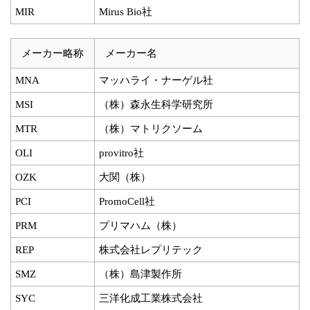
MIR
Mirus Bio社
メーカー略称
メーカー名
MNA
マッハライ・ナーゲル社
MSI
（株）森永生科学研究所
MTR
（株）マトリクソーム
OLI
provitro社
OZK
大関（株）
PCI
PromoCell社
PRM
プリマハム（株）
REP
株式会社レプリテック
SMZ
（株）島津製作所
SYC
三洋化成工業株式会社