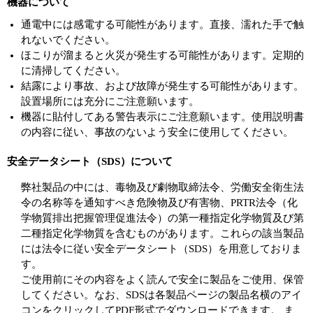
機器について
通電中には感電する可能性があります。直接、濡れた手で触
れないでください。
ほこりが溜まると火災が発生する可能性があります。定期的
に清掃してください。
結露により事故、および故障が発生する可能性があります。
設置場所には充分にご注意願います。
機器に貼付してある警告表示にご注意願います。使用説明書
の内容に従い、事故のないよう安全に使用してください。
安全データシート（SDS）について
弊社製品の中には、毒物及び劇物取締法令、労働安全衛生法
令の名称等を通知すべき危険物及び有害物、PRTR法令（化
学物質排出把握管理促進法令）の第一種指定化学物質及び第
二種指定化学物質を含むものがあります。これらの該当製品
には法令に従い安全データシート（SDS）を用意しておりま
す。
ご使用前にその内容をよく読んで安全に製品をご使用、保管
してください。なお、SDSは各製品ページの製品名横のアイ
コンをクリックしてPDF形式でダウンロードできます。 ま