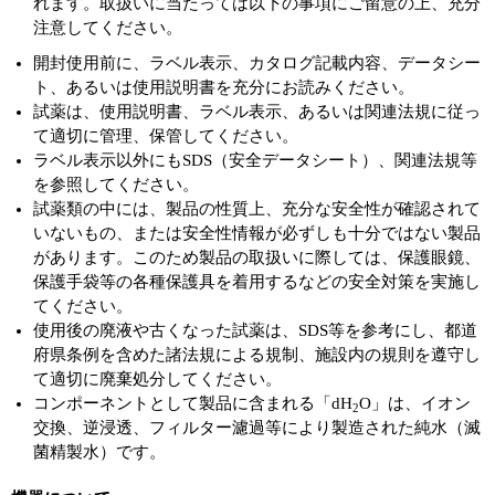
れます。取扱いに当たっては以下の事項にご留意の上、充分
注意してください。
開封使用前に、ラベル表示、カタログ記載内容、データシー
ト、あるいは使用説明書を充分にお読みください。
試薬は、使用説明書、ラベル表示、あるいは関連法規に従っ
て適切に管理、保管してください。
ラベル表示以外にもSDS（安全データシート）、関連法規等
を参照してください。
試薬類の中には、製品の性質上、充分な安全性が確認されて
いないもの、または安全性情報が必ずしも十分ではない製品
があります。このため製品の取扱いに際しては、保護眼鏡、
保護手袋等の各種保護具を着用するなどの安全対策を実施し
てください。
使用後の廃液や古くなった試薬は、SDS等を参考にし、都道
府県条例を含めた諸法規による規制、施設内の規則を遵守し
て適切に廃棄処分してください。
コンポーネントとして製品に含まれる「dH
O」は、イオン
2
交換、逆浸透、フィルター濾過等により製造された純水（滅
菌精製水）です。