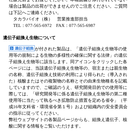
場合は製品の出荷ができませんのでご注意ください。ご質問
は下記へご連絡ください。
タカラバイオ（株） 営業推進部担当
TEL：077-565-6972 FAX：077-565-6987
遺伝子組換え生物について
が付された製品は、「遺伝子組換え生物等の使
用等の規制による生物の多様性の確保に関する法律」の遺伝
子組換え生物等に該当します。同アイコンをクリックした各
ページには、当該遺伝子組換え生物等の、宿主または親生物
の名称、遺伝子組換え技術の利用により得られた（導入され
た）核酸またはその複製物の名称とその由来生物種名を記載
していますので、ご確認のうえ、研究開発目的での使用等に
際しては、「研究開発等に係る遺伝子組換え生物等の第二種
使用等に当たって執るべき拡散防止措置を定める省令」（平
成16年文科省・環境省令第１号）および組織内の安全委員会
の指示に従ってください。
弊社ウェブサイトの各製品ページからも、組換え遺伝子、核
酸に関する情報をご覧いただけます。