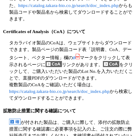
た、
https://catalog.takara-bio.co.jp/search/doc_index.php
からも
製品コードや製品名から検索してダウンロードすることがで
きます。
Certificates of Analysis（CoA）について
タカラバイオ製品のCoAは、ウェブサイトからダウンロード
できます。製品ページの製品コード表「説明書、CoA、デー
タシート、ベクター情報」欄の
マークをクリックして表
示されるページに
リンクがあります。
をクリ
ックして、ご購入いただいた製品のLot No.を入力いただくこ
とで、直接PDFのダウンロードができます。
複数製品のCoAをご確認いただく場合は、
https://catalog.takara-bio.co.jp/search/doc_index.php
から検索し
てダウンロードすることができます。
拡散防止措置に関する確認について
が付された製品は、ご購入に際して、添付の拡散防止
措置に関する確認書に必要事項を記入の上、ご注文の際に弊
社販売店までお渡しください。本確認書が添付されていない