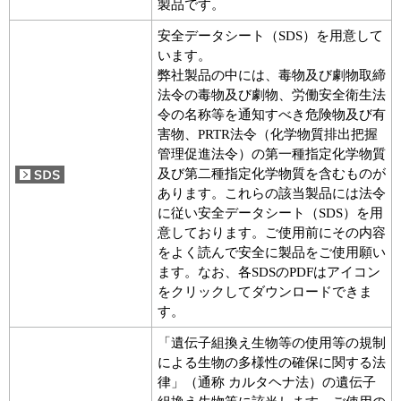
製品です。
安全データシート（SDS）を用意して
います。
弊社製品の中には、毒物及び劇物取締
法令の毒物及び劇物、労働安全衛生法
令の名称等を通知すべき危険物及び有
害物、PRTR法令（化学物質排出把握
管理促進法令）の第一種指定化学物質
及び第二種指定化学物質を含むものが
あります。これらの該当製品には法令
に従い安全データシート（SDS）を用
意しております。ご使用前にその内容
をよく読んで安全に製品をご使用願い
ます。なお、各SDSのPDFはアイコン
をクリックしてダウンロードできま
す。
「遺伝子組換え生物等の使用等の規制
による生物の多様性の確保に関する法
律」（通称 カルタヘナ法）の遺伝子