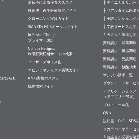
す）
遺伝子による検査のススメ
├ テクニカルサポー
幹細胞・再生医療研究ガイド
├ リアルタイムPC
クローニング実験ガイド
├ 実験コンシェルジ
SMARTer NGSポータルサイト
├ 受託サービスお問
In-Fusion Cloning
└ カスタム製造お問
プライマー設計
資料請求 試薬関連
Cut-Site Navigator
資料請求 機器関連
制限酵素切断サイトの検索
資料請求 受託関連
ユーザーズボイス集
資料請求 核酸抽出
エピジェネティクス実験ガイド
サンプル請求一覧
のお知らせ
RNAi実験のススメ
ダウンロードサービ
抗体検索サイト
アプリケーションノ
（旧アプリの部屋）
内
プロトコール集
Q&A
説明書・CoA・SDS
タカラバイオライセ
└ 確認書が必要な製