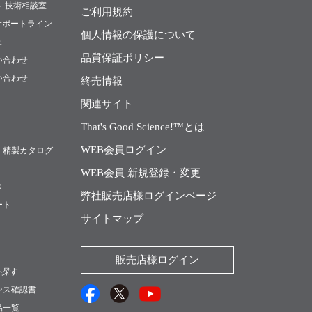
ト 技術相談室
ご利用規約
Rサポートライン
個人情報の保護について
ュ
品質保証ポリシー
い合わせ
い合わせ
終売情報
関連サイト
That's Good Science!™とは
WEB会員ログイン
・精製カタログ
WEB会員 新規登録・変更
ス
弊社販売店様ログインページ
ート
サイトマップ
販売店様ログイン
を探す
ンス確認書
品一覧