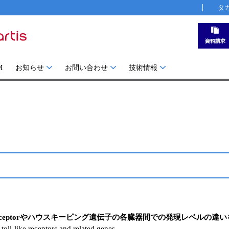
タ
M
お知らせ
お問い合わせ
技術情報
l-like receptorやハウスキーピング遺伝子の各臓器間での発現レベルの
oll-like receptors and related genes.