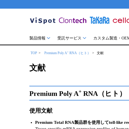
製品情報
受託サービス
カスタム製造・OE
+
TOP
Premium Poly A
RNA（ヒト）
文献
文献
+
Premium Poly A
RNA（ヒト）
使用文献
Premium Total RNA製品群を使用してtol
Tissue-specific mRNA expression profiles of human t