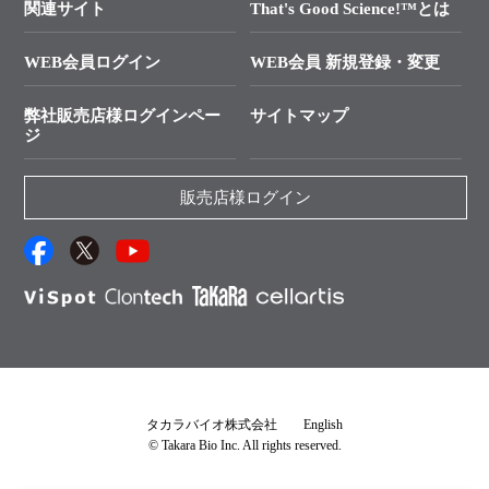
プライマー設計
関連サイト
That's Good Science!™とは
タカラバイオ発表文献
└ カスタム製造お問い合わせ
Cut-Site Navigator
WEB会員ログイン
WEB会員 新規登録・変更
制限酵素切断サイトの検索
資料請求 試薬関連
ユーザーズボイス集
弊社販売店様ログインペー
サイトマップ
資料請求 機器関連
ジ
エピジェネティクス実験ガイド
資料請求 受託関連
RNAi実験のススメ
資料請求 核酸抽出・精製カタログ
販売店様ログイン
抗体検索サイト
サンプル請求一覧
ダウンロードサービス
アプリケーションノート
（旧アプリの部屋）
プロトコール集
Q&A
タカラバイオ株式会社
English
© Takara Bio Inc. All rights reserved.
説明書・CoA・SDSを探す