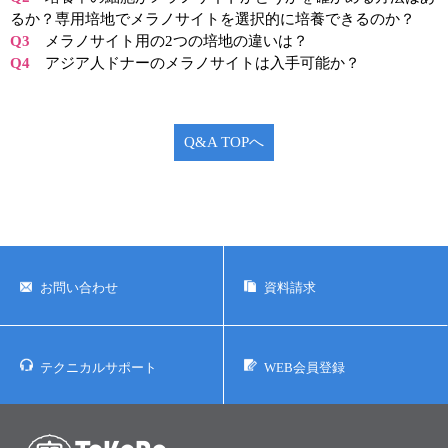
実験ガイド
るか？専用培地でメラノサイトを選択的に培養できるのか？
Q3
メラノサイト用の2つの培地の違いは？
リアルタイムPCR実験ガイド
Q4
アジア人ドナーのメラノサイトは入手可能か？
遺伝子検査ガイド（食品・水質・家畜他）
NGSポータルサイト
Q&A TOPへ
幹細胞・再生医療研究ガイド
クローニング実験ガイド
細胞選択ガイド
お問い合わせ
資料請求
エピジェネティクス実験ガイド
RNAi実験ガイド
テクニカルサポート
WEB会員登録
アプリケーションノート
プロトコール集