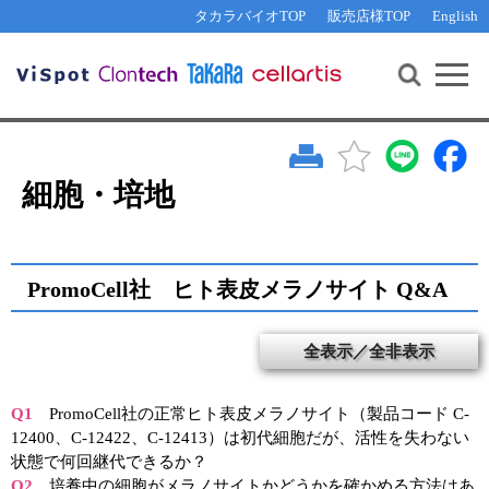
その他 ライセンスに関するご相談
機能解析・サイレンシング
資料請求
お問い合わせ
WEB会員登録
タカラバイオTOP
販売店様TOP
English
遺伝子組換え生物該当製品
Q&A
RNA合成・cDNA合成・クローニング
研究支援ツール
資料請求
制限酵素・電気泳動
Cut-Site Navigator 
制限酵素切断サイトの検索
サンプル請求
抗体・ELISA
In-Fusion Cloning プライマー設計
核酸抽出・精製・標識
細胞・培地
抗体検索サイト
PCR・等温増幅
リアルタイムPCR
（インターカレーター法）
リアルタイムPCR（qPCR）
プライマー検索・注文
PromoCell社 ヒト表皮メラノサイト Q&A
装置・ソフトウェア
リアルタイムPCR
（プローブ法）
全表示／全非表示
プライマー・プローブ検索・注文
サンプル請求
機器ソフトウェア・ベクター配列ダウンロード
テクニカルサポートライン
Q1
PromoCell社の正常ヒト表皮メラノサイト（製品コード C-
12400、C-12422、C-12413）は初代細胞だが、活性を失わない
ラーニングセンター
状態で何回継代できるか？
Q2
培養中の細胞がメラノサイトかどうかを確かめる方法はあ