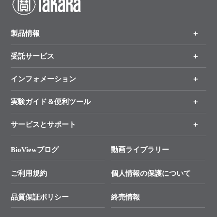
ユーザーズボイス集
製品情報
動画ライブラリー
受託サービス
製品一覧
Q&A
（分野、カテゴリーから探す）
インフォメーション
オンライン注文
手法から製品を探す
新製品情報
実験ガイド＆便利ツール
キャンペーン
各種ご案内
サービスとサポート
リアルタイムPCR実験のススメ
タカラバイオ各種会員募集のお知らせ
遺伝子による検査のススメ
総合お問い合わせ
BioViewブログ
動画ライブラリー
終売製品のお知らせ
幹細胞・再生医療研究ガイド
├ テクニカルサポート 技術相談室
価格改定のご案内
ご利用規約
個人情報の保護について
クローニング実験ガイド
├ リアルタイムPCRサポートライン
学会展示・セミナーのご案内
SMARTer NGSポータルサイト
品質保証ポリシー
終売情報
├ 実験コンシェルジュ
技術セミナーのご案内
In-Fusion Cloning
├ 受託サービスお問い合わせ