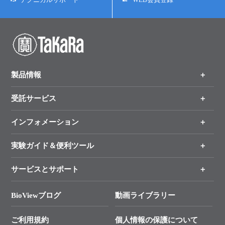
ユーザーズボイス集
動画ライブラリー
Q&A
製品情報
受託サービス
製品一覧
（分野、カテゴリーから探す）
インフォメーション
オンライン注文
手法から製品を探す
新製品情報
実験ガイド＆便利ツール
キャンペーン
各種ご案内
サービスとサポート
リアルタイムPCR実験のススメ
タカラバイオ各種会員募集のお知らせ
遺伝子による検査のススメ
総合お問い合わせ
BioViewブログ
動画ライブラリー
終売製品のお知らせ
幹細胞・再生医療研究ガイド
├ テクニカルサポート 技術相談室
価格改定のご案内
ご利用規約
個人情報の保護について
クローニング実験ガイド