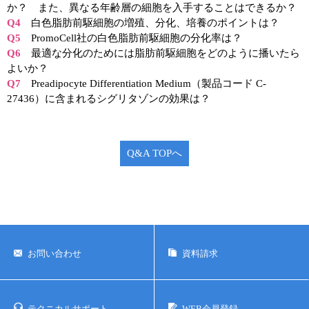
実験ガイド
か？ また、異なる年齢層の細胞を入手することはできるか？
Q4
白色脂肪前駆細胞の増殖、分化、培養のポイントは？
リアルタイムPCR実験ガイド
Q5
PromoCell社の白色脂肪前駆細胞の分化率は？
Q6
最適な分化のためには脂肪前駆細胞をどのように播いたら
遺伝子検査ガイド（食品・水質・家畜他）
よいか？
Q7
Preadipocyte Differentiation Medium（製品コード C-
NGSポータルサイト
27436）に含まれるシグリタゾンの効果は？
幹細胞・再生医療研究ガイド
クローニング実験ガイド
Q&A TOPへ
細胞選択ガイド
エピジェネティクス実験ガイド
RNAi実験ガイド
お問い合わせ
資料請求
アプリケーションノート
プロトコール集
テクニカルサポート
WEB会員登録