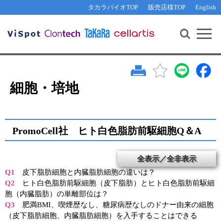
その他 ライセンスに関するご相談
機能解析・サイレンシング
資料請求
お問い合わせ
WEB会員登録
タカラバイオTOP
販売店様TOP
English
遺伝子組換え生物該当製品
Q&A
RNA合成・cDNA合成・クローニング
研究支援ツール
資料請求
制限酵素・電気泳動
Cut-Site Navigator 
制限酵素切断サイトの検索
サンプル請求
抗体・ELISA
In-Fusion Cloning プライマー設計
核酸抽出・精製・標識
細胞・培地
抗体検索サイト
PCR・等温増幅
リアルタイムPCR
（インターカレーター法）
リアルタイムPCR（qPCR）
プライマー検索・注文
PromoCell社 ヒト白色脂肪前駆細胞Q＆A
装置・ソフトウェア
リアルタイムPCR
（プローブ法）
全表示／全非表示
プライマー・プローブ検索・注文
サンプル請求
Q1
皮下脂肪細胞と内臓脂肪細胞の違いは？
機器ソフトウェア・ベクター配列ダウンロード
Q2
ヒト白色脂肪前駆細胞（皮下脂肪）とヒト白色脂肪前駆細
テクニカルサポートライン
胞（内臓脂肪）の単離部位は？
ラーニングセンター
Q3
肥満BMI、喫煙歴なし、糖尿病歴なしのドナー由来の細胞
（皮下脂肪細胞、内臓脂肪細胞）を入手することはできる