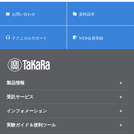
ユーザーズボイス集
お問い合わせ
資料請求
動画ライブラリー
Q&A
テクニカルサポート
WEB会員登録
製品情報
受託サービス
製品一覧
（分野、カテゴリーから探す）
インフォメーション
オンライン注文
手法から製品を探す
新製品情報
実験ガイド＆便利ツール
キャンペーン