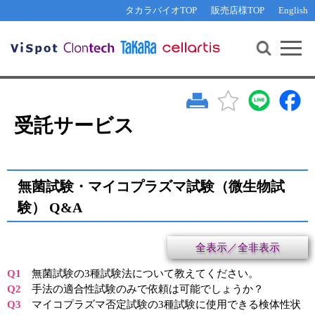
その他 ライセンスに関するご相談
機能解析・サイレンシング
資料請求
お問い合わせ
WEB会員登録
タカラバイオTOP
販売店様TOP
English
遺伝子組換え生物該当製品
Q&A
RNA合成・cDNA合成・クローニング
研究支援ツール
資料請求
制限酵素・電気泳動
Cut-Site Navigator 
制限酵素切断サイトの検索
サンプル請求
抗体・ELISA
In-Fusion Cloning プライマー設計
核酸抽出・精製・標識
受託サービス
抗体検索サイト
PCR・等温増幅
リアルタイムPCR
（インターカレーター法）
リアルタイムPCR（qPCR）
プライマー検索・注文
無菌試験・マイコプラズマ試験（微生物試
装置・ソフトウェア
験） Q&A
リアルタイムPCR
（プローブ法）
プライマー・プローブ検索・注文
サンプル請求
全表示／全非表示
機器ソフトウェア・ベクター配列ダウンロード
テクニカルサポートライン
Q1
無菌試験の3種試験法について教えてください。
Q2
手法の適合性試験のみで依頼は可能でしょうか？
ラーニングセンター
Q3
マイコプラズマ否定試験の3種試験に使用できる検体性状