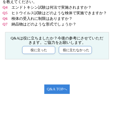
実験ガイド
を教えてください。
Q4
エンドトキシン試験は何法で実施されますか？
リアルタイムPCR実験ガイド
Q5
ヒトウイルス試験はどのような検体で実施できますか？
Q6
検体の受入れに制限はありますか？
遺伝子検査ガイド（食品・水質・家畜他）
Q7
納品物はどのような形式でしょうか？
NGSポータルサイト
幹細胞・再生医療研究ガイド
クローニング実験ガイド
細胞選択ガイド
エピジェネティクス実験ガイド
Q&A TOPへ
RNAi実験ガイド
アプリケーションノート
プロトコール集