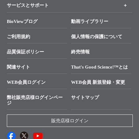
各種ご案内
サービスとサポート
リアルタイムPCR実験のススメ
タカラバイオ各種会員募集のお知らせ
遺伝子による検査のススメ
総合お問い合わせ
BioViewブログ
動画ライブラリー
終売製品のお知らせ
幹細胞・再生医療研究ガイド
├ テクニカルサポート 技術相談室
価格改定のご案内
ご利用規約
個人情報の保護について
クローニング実験ガイド
├ リアルタイムPCRサポートライン
学会展示・セミナーのご案内
SMARTer NGSポータルサイト
品質保証ポリシー
終売情報
├ 実験コンシェルジュ
技術セミナーのご案内
In-Fusion Cloning
├ 受託サービスお問い合わせ
プライマー設計
関連サイト
That's Good Science!™とは
タカラバイオ発表文献
└ カスタム製造お問い合わせ
Cut-Site Navigator
WEB会員ログイン
WEB会員 新規登録・変更
制限酵素切断サイトの検索
資料請求 試薬関連
ユーザーズボイス集
弊社販売店様ログインペー
サイトマップ
資料請求 機器関連
ジ
エピジェネティクス実験ガイド
資料請求 受託関連
RNAi実験のススメ
資料請求 核酸抽出・精製カタログ
販売店様ログイン
抗体検索サイト
サンプル請求一覧