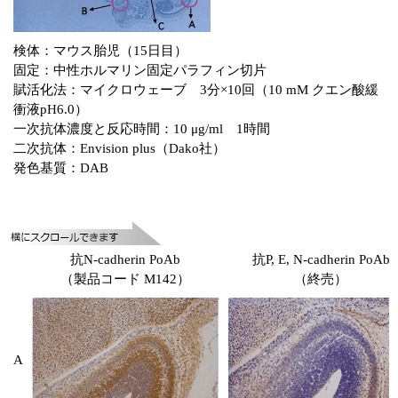
実験ガイド
リアルタイムPCR実験ガイド
検体：マウス胎児（15日目）
固定：中性ホルマリン固定パラフィン切片
遺伝子検査ガイド（食品・水質・家畜他）
賦活化法：マイクロウェーブ 3分×10回（10 mM クエン酸緩
衝液pH6.0）
NGSポータルサイト
一次抗体濃度と反応時間：10 μg/ml 1時間
二次抗体：Envision plus（Dako社）
幹細胞・再生医療研究ガイド
発色基質：DAB
クローニング実験ガイド
細胞選択ガイド
抗N-cadherin PoAb
抗P, E, N-cadherin PoAb
エピジェネティクス実験ガイド
（製品コード M142）
（終売）
RNAi実験ガイド
アプリケーションノート
A
プロトコール集