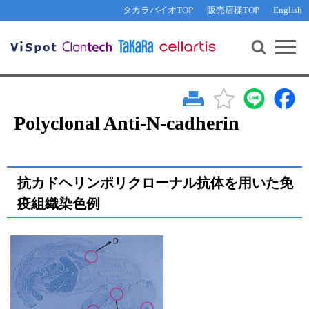
その他 ライセンスに関するご相談
機能解析・サイレンシング
資料請求
お問い合わせ
WEB会員登録
タカラバイオTOP
販売店様TOP
English
遺伝子組換え生物該当製品
Q&A
RNA合成・cDNA合成・クローニング
研究支援ツール
資料請求
制限酵素・電気泳動
Cut-Site Navigator 
制限酵素切断サイトの検索
サンプル請求
抗体・ELISA
In-Fusion Cloning プライマー設計
核酸抽出・精製・標識
Polyclonal Anti-N-cadherin
抗体検索サイト
PCR・等温増幅
リアルタイムPCR
（インターカレーター法）
リアルタイムPCR（qPCR）
プライマー検索・注文
抗カドヘリンポリクローナル抗体を用いた免
装置・ソフトウェア
疫組織染色例
リアルタイムPCR
（プローブ法）
プライマー・プローブ検索・注文
サンプル請求
機器ソフトウェア・ベクター配列ダウンロード
テクニカルサポートライン
ラーニングセンター