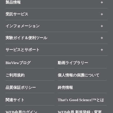
製品情報
受託サービス
製品一覧
（分野、カテゴリーから探す）
インフォメーション
オンライン注文
手法から製品を探す
新製品情報
実験ガイド＆便利ツール
キャンペーン
各種ご案内
サービスとサポート
リアルタイムPCR実験のススメ
タカラバイオ各種会員募集のお知らせ
遺伝子による検査のススメ
総合お問い合わせ
BioViewブログ
動画ライブラリー
終売製品のお知らせ
幹細胞・再生医療研究ガイド
├ テクニカルサポート 技術相談室
価格改定のご案内
ご利用規約
個人情報の保護について
クローニング実験ガイド
├ リアルタイムPCRサポートライン
学会展示・セミナーのご案内
SMARTer NGSポータルサイト
品質保証ポリシー
終売情報
├ 実験コンシェルジュ
技術セミナーのご案内
In-Fusion Cloning
├ 受託サービスお問い合わせ
プライマー設計
関連サイト
That's Good Science!™とは
タカラバイオ発表文献
└ カスタム製造お問い合わせ
Cut-Site Navigator
WEB会員ログイン
WEB会員 新規登録・変更