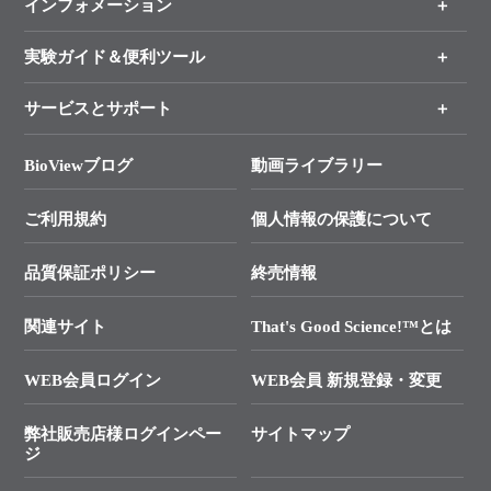
インフォメーション
オンライン注文
手法から製品を探す
新製品情報
実験ガイド＆便利ツール
キャンペーン
各種ご案内
サービスとサポート
リアルタイムPCR実験のススメ
タカラバイオ各種会員募集のお知らせ
遺伝子による検査のススメ
総合お問い合わせ
BioViewブログ
動画ライブラリー
終売製品のお知らせ
幹細胞・再生医療研究ガイド
├ テクニカルサポート 技術相談室
価格改定のご案内
ご利用規約
個人情報の保護について
クローニング実験ガイド
├ リアルタイムPCRサポートライン
学会展示・セミナーのご案内
SMARTer NGSポータルサイト
品質保証ポリシー
終売情報
├ 実験コンシェルジュ
技術セミナーのご案内
In-Fusion Cloning
├ 受託サービスお問い合わせ
プライマー設計
関連サイト
That's Good Science!™とは
タカラバイオ発表文献
└ カスタム製造お問い合わせ
Cut-Site Navigator
WEB会員ログイン
WEB会員 新規登録・変更
制限酵素切断サイトの検索
資料請求 試薬関連
ユーザーズボイス集
弊社販売店様ログインペー
サイトマップ
資料請求 機器関連
ジ
エピジェネティクス実験ガイド
資料請求 受託関連