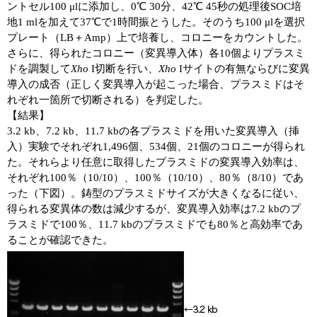
実験ガイド
ントセル100 μlに添加し、0℃ 30分、42℃ 45秒の処理後SOC培
地1 mlを加えて37℃で1時間振とうした。そのうち100 μlを選択
リアルタイムPCR実験ガイド
プレート（LB＋Amp）上で培養し、コロニーをカウントした。
さらに、得られたコロニー（変異導入体）各10個よりプラスミ
遺伝子検査ガイド（食品・水質・家畜他）
ドを調製して
Xho
I切断を行い、
Xho
Iサイトの有無ならびに変異
導入の成否（正しく変異導入が起こった場合、プラスミドはそ
NGSポータルサイト
れぞれ一箇所で切断される）を判定した。
【結果】
幹細胞・再生医療研究ガイド
3.2 kb、7.2 kb、11.7 kbの各プラスミドを用いた変異導入（挿
入）実験でそれぞれ1,496個、534個、21個のコロニーが得られ
クローニング実験ガイド
た。それらより任意に取得したプラスミドの変異導入効率は、
それぞれ100％（10/10）、100％（10/10）、80％（8/10）であ
細胞選択ガイド
った（下図）。鋳型のプラスミドサイズが大きくなるに従い、
得られる変異体の数は減少するが、変異導入効率は7.2 kbのプ
エピジェネティクス実験ガイド
ラスミドで100％、11.7 kbのプラスミドでも80％と高効率であ
ることが確認できた。
RNAi実験ガイド
アプリケーションノート
プロトコール集