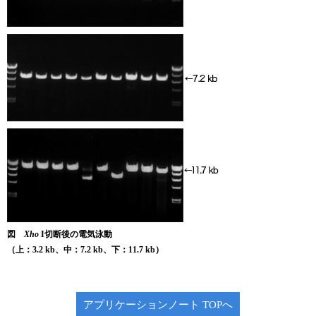
ユーザーズボイス集
動画ライブラリー
Q&A
図
Xho
I切断後の電気泳動
（上：3.2 kb、中：7.2 kb、下：11.7 kb）
アプリケーションノート TOPへ