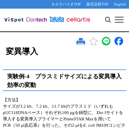
その他 ライセンスに関するご相談
機能解析・サイレンシング
資料請求
お問い合わせ
WEB会員登録
タカラバイオTOP
販売店様TOP
English
遺伝子組換え生物該当製品
Q&A
RNA合成・cDNA合成・クローニング
研究支援ツール
資料請求
制限酵素・電気泳動
Cut-Site Navigator 
制限酵素切断サイトの検索
サンプル請求
抗体・ELISA
In-Fusion Cloning プライマー設計
核酸抽出・精製・標識
変異導入
抗体検索サイト
PCR・等温増幅
リアルタイムPCR
（インターカレーター法）
リアルタイムPCR（qPCR）
プライマー検索・注文
実験例-4 プラスミドサイズによる変異導入
装置・ソフトウェア
効率の変動
リアルタイムPCR
（プローブ法）
プライマー・プローブ検索・注文
サンプル請求
【方法】
機器ソフトウェア・ベクター配列ダウンロード
サイズが3.2 kb、7.2 kb、11.7 kbのプラスミド（いずれも
テクニカルサポートライン
pUC118DNAベース）それぞれ100 pgを鋳型に、
Xho
Iサイトを
ラーニングセンター
導入する変異導入プライマーとPrimeSTAR Maxを用いて
PCR（50 μl反応系）を行った。その2 μlを
E. coli
JM109コンピテ