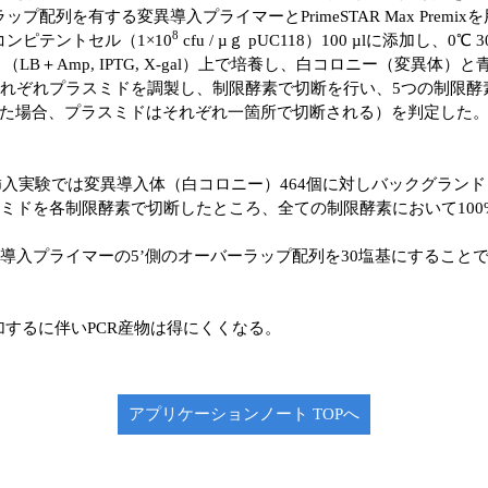
プ配列を有する変異導入プライマーとPrimeSTAR Max Premix
8
9コンピテントセル（1×10
cfu / µｇ pUC118）100 µlに添加し、
ト（LB＋Amp, IPTG, X-gal）上で培養し、白コロニー（変
それぞれプラスミドを調製し、制限酵素で切断を行い、5つの制限酵
た場合、プラスミドはそれぞれ一箇所で切断される）を判定した
ト挿入実験では変異導入体（白コロニー）464個に対しバックグラン
ドを各制限酵素で切断したところ、全ての制限酵素において100% (
導入プライマーの5’側のオーバーラップ配列を30塩基にすること
するに伴いPCR産物は得にくくなる。
アプリケーションノート TOPへ