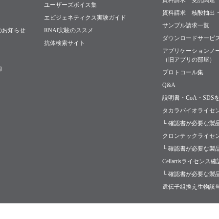
資料請求 受託関連
ユーザーズボイス集
資料請求 核酸抽出
エピジェネティクス実験ガイド
サンプル請求一覧
のお知らせ
RNAi実験のススメ
ダウンロードサービ
抗体検索サイト
アプリケーションノ
（旧アプリの部屋）
内
プロトコール集
Q&A
説明書・CoA・SDS
タカラバイオライセ
└ 確認書が必要な製
クロンテックライセ
└ 確認書が必要な製
Cellartisライセンス
└ 確認書が必要な製
遺伝子組換え生物該