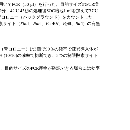
を用いてPCR（50 µl）を行った。目的サイズのPCR増
0℃ 30分、42℃ 45秒の処理後SOC培地1 mlを加えて37℃
異体）と青コロニー（バックグラウンド）をカウントした。
素サイト（
Xho
Ⅰ、
Nde
Ⅰ、
Eco
RⅤ、
Bgl
Ⅱ、
Bal
Ⅰ）の有無
。
ド（青コロニー）は3個で99％の確率で変異導入体が
10/10)の確率で切断でき、5つの制限酵素サイト
で、目的サイズのPCR産物が確認できる場合には効率