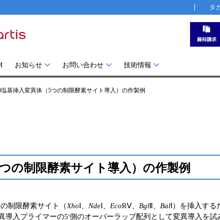
タ
M
お知らせ
お問い合わせ
技術情報
30塩基挿入変異体（5つの制限酵素サイト導入）の作製例
（5つの制限酵素サイト導入）の作製例
に5つの制限酵素サイト（
Xho
Ⅰ、
Nde
Ⅰ、
Eco
RⅤ、
Bgl
Ⅱ、
Bal
Ⅰ）を挿入するた
7％）を変異導入プライマーの5'側のオーバーラップ配列として変異導入を