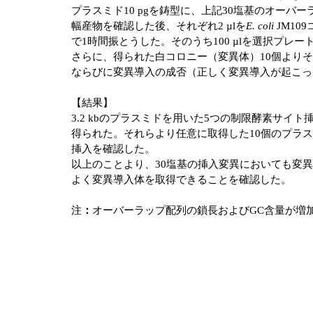
プラスミド10 pgを鋳型に、上記30塩基のオーバーラッ
幅産物を確認した後、それぞれ2 µlを
E. coli
JM10
で1時間振とうした。そのうち100 µlを選択プレー
さらに、得られた白コロニー（変異体）10個より
ならびに変異導入の成否（正しく変異導入が起こっ
【結果】
3.2 kbのプラスミドを用いた5つの制限酵素サイ
得られた。それらより任意に取得した10個のプラスミ
挿入を確認した。
以上のことより、30塩基の挿入変異においても変異
よく変異導入体を取得できることを確認した。
注
：
オーバーラップ配列の鎖長およびGC含量が増加