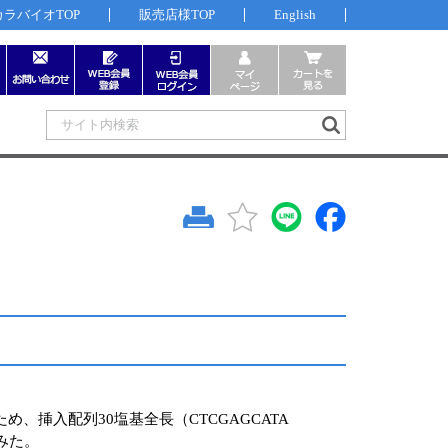
カラバイオTOP
販売店様TOP
English
め、挿入配列30塩基全長（CTCGAGCATA
試みた。