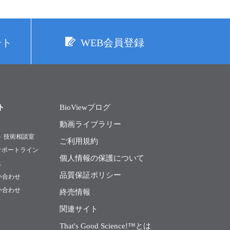
ート
WEB会員登録
ト
BioViewブログ
動画ライブラリー
ト 技術相談室
ご利用規約
Rサポートライン
個人情報の保護について
ュ
品質保証ポリシー
い合わせ
い合わせ
終売情報
関連サイト
That's Good Science!™とは