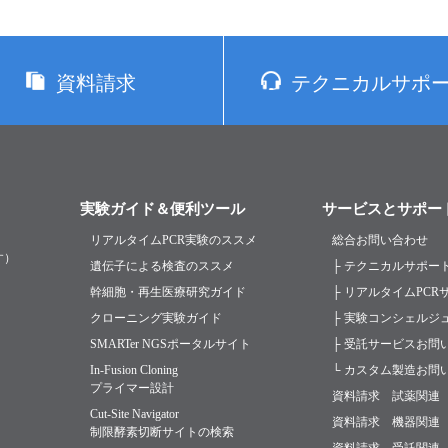
資料請求
テクニカルサポ
実験ガイド＆便利ツール
サービスとサポー
リアルタイムPCR実験のススメ
総合お問い合わせ
す）
遺伝子による検査のススメ
├ テクニカルサポー
幹細胞・再生医療研究ガイド
├ リアルタイムPC
クローニング実験ガイド
├ 実験コンシェルジ
SMARTer NGSポータルサイト
├ 受託サービスお問
In-Fusion Cloning
└ カスタム製造お問
プライマー設計
資料請求 試薬関連
Cut-Site Navigator
資料請求 機器関連
制限酵素切断サイトの検索