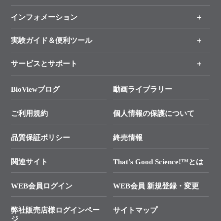
（分野、カテゴリーから探す）
インフォメーション
オンライン注文
手法から製品を探す
新製品情報
実験ガイド＆便利ツール
キャンペーン
各種ご案内
サービスとサポート
リアルタイムPCR実験のススメ
タカラバイオ各種会員募集のお知らせ
遺伝子による検査のススメ
総合お問い合わせ
BioViewブログ
動画ライブラリー
終売製品のお知らせ
幹細胞・再生医療研究ガイド
├ テクニカルサポート 技術相談室
価格改定のご案内
ご利用規約
個人情報の保護について
クローニング実験ガイド
├ リアルタイムPCRサポートライン
学会展示・セミナーのご案内
SMARTer NGSポータルサイト
品質保証ポリシー
終売情報
├ 実験コンシェルジュ
技術セミナーのご案内
In-Fusion Cloning
├ 受託サービスお問い合わせ
プライマー設計
関連サイト
That's Good Science!™とは
タカラバイオ発表文献
└ カスタム製造お問い合わせ
Cut-Site Navigator
WEB会員ログイン
WEB会員 新規登録・変更
制限酵素切断サイトの検索
資料請求 試薬関連
ユーザーズボイス集
弊社販売店様ログインペー
サイトマップ
資料請求 機器関連
ジ