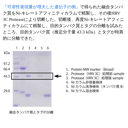
実験ガイド
「
可溶性発現量が増大した遺伝子の例
」で得られた融合タンパ
リアルタイムPCR実験ガイド
ク質をNi-キレートアフィニティカラムで精製し、その後HRV
3C Proteaseにより切断した。切断後、再度Ni-キレートアフィニ
遺伝子検査ガイド（食品・水質・家畜他）
ティカラムにて精製し、目的タンパク質とタグの分離を試みた
ところ、目的タンパク質（推定分子量 43.3 kDa）とタグが特異
NGSポータルサイト
的に分離できた。
幹細胞・再生医療研究ガイド
クローニング実験ガイド
細胞選択ガイド
エピジェネティクス実験ガイド
RNAi実験ガイド
アプリケーションノート
プロトコール集