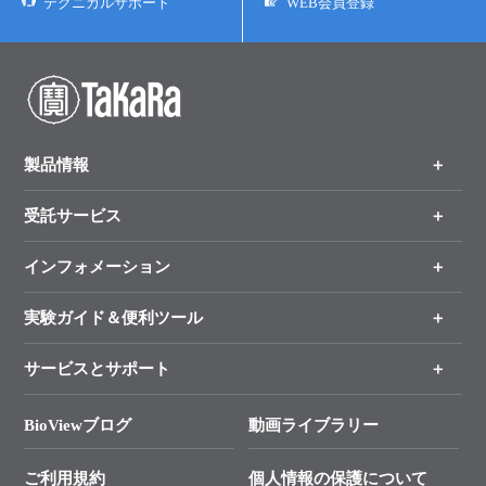
テクニカルサポート
WEB会員登録
製品情報
受託サービス
製品一覧
（分野、カテゴリーから探す）
インフォメーション
オンライン注文
手法から製品を探す
新製品情報
実験ガイド＆便利ツール
キャンペーン
各種ご案内
サービスとサポート
リアルタイムPCR実験のススメ
タカラバイオ各種会員募集のお知らせ
遺伝子による検査のススメ
総合お問い合わせ
BioViewブログ
動画ライブラリー
終売製品のお知らせ
幹細胞・再生医療研究ガイド
├ テクニカルサポート 技術相談室
価格改定のご案内
ご利用規約
個人情報の保護について
クローニング実験ガイド