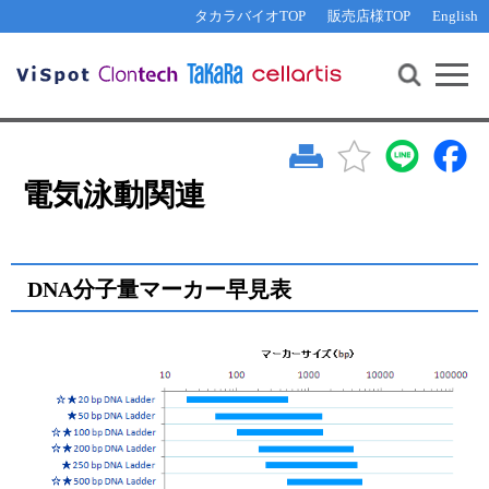
その他 ライセンスに関するご相談
機能解析・サイレンシング
資料請求
お問い合わせ
WEB会員登録
タカラバイオTOP
販売店様TOP
English
遺伝子組換え生物該当製品
Q&A
RNA合成・cDNA合成・クローニング
研究支援ツール
資料請求
制限酵素・電気泳動
Cut-Site Navigator 
制限酵素切断サイトの検索
サンプル請求
抗体・ELISA
In-Fusion Cloning プライマー設計
核酸抽出・精製・標識
電気泳動関連
抗体検索サイト
PCR・等温増幅
リアルタイムPCR
（インターカレーター法）
リアルタイムPCR（qPCR）
プライマー検索・注文
DNA分子量マーカー早見表
装置・ソフトウェア
リアルタイムPCR
（プローブ法）
プライマー・プローブ検索・注文
サンプル請求
機器ソフトウェア・ベクター配列ダウンロード
テクニカルサポートライン
ラーニングセンター