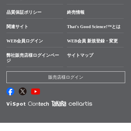
├ リアルタイムPCRサポートライン
学会展示・セミナーのご案内
SMARTer NGSポータルサイト
品質保証ポリシー
終売情報
├ 実験コンシェルジュ
技術セミナーのご案内
In-Fusion Cloning
├ 受託サービスお問い合わせ
プライマー設計
関連サイト
That's Good Science!™とは
タカラバイオ発表文献
└ カスタム製造お問い合わせ
Cut-Site Navigator
WEB会員ログイン
WEB会員 新規登録・変更
制限酵素切断サイトの検索
資料請求 試薬関連
ユーザーズボイス集
弊社販売店様ログインペー
サイトマップ
資料請求 機器関連
ジ
エピジェネティクス実験ガイド
資料請求 受託関連
RNAi実験のススメ
資料請求 核酸抽出・精製カタログ
販売店様ログイン
抗体検索サイト
サンプル請求一覧
ダウンロードサービス
アプリケーションノート
（旧アプリの部屋）
プロトコール集