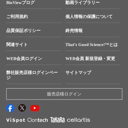
総合お問い合わせ
BioViewブログ
動画ライブラリー
終売製品のお知らせ
幹細胞・再生医療研究ガイド
├ テクニカルサポート 技術相談室
価格改定のご案内
ご利用規約
個人情報の保護について
クローニング実験ガイド
├ リアルタイムPCRサポートライン
学会展示・セミナーのご案内
SMARTer NGSポータルサイト
品質保証ポリシー
終売情報
├ 実験コンシェルジュ
技術セミナーのご案内
In-Fusion Cloning
├ 受託サービスお問い合わせ
プライマー設計
関連サイト
That's Good Science!™とは
タカラバイオ発表文献
└ カスタム製造お問い合わせ
Cut-Site Navigator
WEB会員ログイン
WEB会員 新規登録・変更
制限酵素切断サイトの検索
資料請求 試薬関連
ユーザーズボイス集
弊社販売店様ログインペー
サイトマップ
資料請求 機器関連
ジ
エピジェネティクス実験ガイド
資料請求 受託関連
RNAi実験のススメ
資料請求 核酸抽出・精製カタログ
販売店様ログイン
抗体検索サイト
サンプル請求一覧
ダウンロードサービス
アプリケーションノート