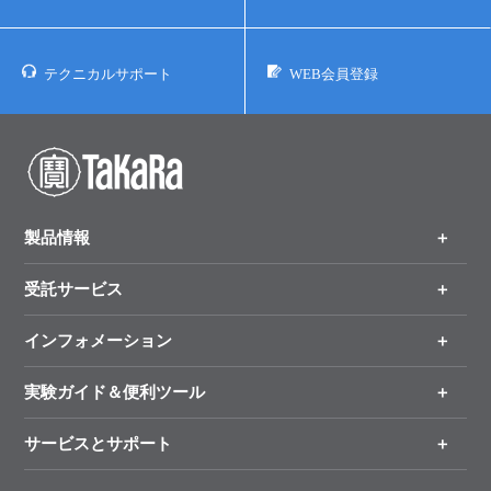
テクニカルサポート
WEB会員登録
製品情報
受託サービス
製品一覧
（分野、カテゴリーから探す）
インフォメーション
オンライン注文
手法から製品を探す
新製品情報
実験ガイド＆便利ツール
キャンペーン
各種ご案内
サービスとサポート
リアルタイムPCR実験のススメ
タカラバイオ各種会員募集のお知らせ
遺伝子による検査のススメ