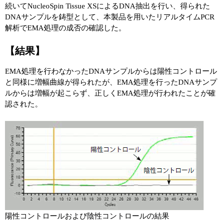
実験ガイド
続いてNucleoSpin Tissue XSによるDNA抽出を行い、得られた
DNAサンプルを鋳型として、本製品を用いたリアルタイムPCR
リアルタイムPCR実験ガイド
解析でEMA処理の成否の確認した。
遺伝子検査ガイド（食品・水質・家畜他）
【結果】
NGSポータルサイト
EMA処理を行わなかったDNAサンプルからは陽性コントロール
と同様に増幅曲線が得られたが、EMA処理を行ったDNAサンプ
幹細胞・再生医療研究ガイド
ルからは増幅が起こらず、正しくEMA処理が行われたことが確
認された。
クローニング実験ガイド
細胞選択ガイド
エピジェネティクス実験ガイド
RNAi実験ガイド
アプリケーションノート
陽性コントロールおよび陰性コントロールの結果
プロトコール集