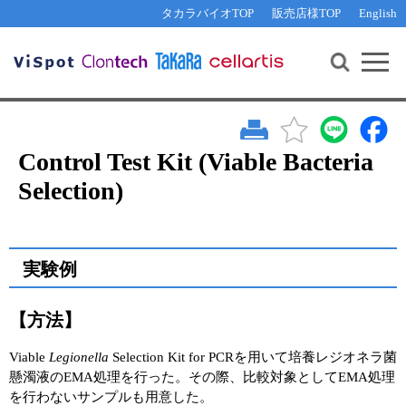
その他 ライセンスに関するご相談
機能解析・サイレンシング
資料請求
お問い合わせ
WEB会員登録
タカラバイオTOP
販売店様TOP
English
遺伝子組換え生物該当製品
Q&A
RNA合成・cDNA合成・クローニング
研究支援ツール
資料請求
制限酵素・電気泳動
Cut-Site Navigator 
制限酵素切断サイトの検索
サンプル請求
抗体・ELISA
In-Fusion Cloning プライマー設計
核酸抽出・精製・標識
Control Test Kit (Viable Bacteria
抗体検索サイト
Selection)
PCR・等温増幅
リアルタイムPCR
（インターカレーター法）
リアルタイムPCR（qPCR）
プライマー検索・注文
装置・ソフトウェア
実験例
リアルタイムPCR
（プローブ法）
プライマー・プローブ検索・注文
サンプル請求
【方法】
機器ソフトウェア・ベクター配列ダウンロード
テクニカルサポートライン
Viable
Legionella
Selection Kit for PCRを用いて培養レジオネラ菌
ラーニングセンター
懸濁液のEMA処理を行った。その際、比較対象としてEMA処理
を行わないサンプルも用意した。