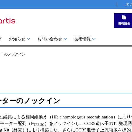
タ
M
お知らせ
お問い合わせ
技術情報
モーターのノックイン
ロモーターのノックイン
集による相同組換え（HR：homologous recombination）に
ーのプロモーター配列（P
）をノックインし、CCR5遺伝子のTet発現
TRE 3G
oning Kit（終売）により構築した。さらにCCR5遺伝子上流領域を