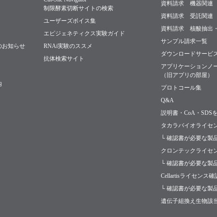
資料請求 機器関連
制限酵素切断サイトの検索
資料請求 受託関連
ユーザーズボイス集
資料請求 核酸抽出
エピジェネティクス実験ガイド
サンプル請求一覧
のお知らせ
RNAi実験のススメ
ダウンロードサービ
抗体検索サイト
アプリケーションノ
（旧アプリの部屋）
内
プロトコール集
Q&A
説明書・CoA・SDS
タカラバイオライセ
└ 確認書が必要な製
クロンテックライセ
└ 確認書が必要な製
Cellartisライセンス
└ 確認書が必要な製
遺伝子組換え生物該