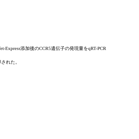
-Express添加後のCCR5遺伝子の発現量をqRT-PCR
誘導された。