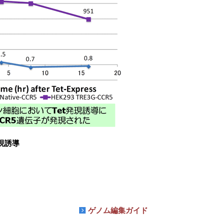
現誘導
ゲノム編集ガイド