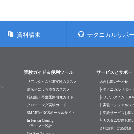
資料請求
テクニカルサポ
実験ガイド＆便利ツール
サービスとサポー
リアルタイムPCR実験のススメ
総合お問い合わせ
す）
遺伝子による検査のススメ
├ テクニカルサポー
幹細胞・再生医療研究ガイド
├ リアルタイムPC
クローニング実験ガイド
├ 実験コンシェルジ
SMARTer NGSポータルサイト
├ 受託サービスお問
In-Fusion Cloning
└ カスタム製造お問
プライマー設計
資料請求 試薬関連
Cut-Site Navigator