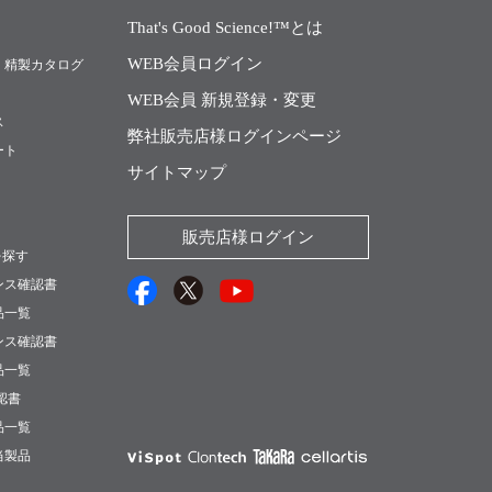
That's Good Science!™とは
WEB会員ログイン
・精製カタログ
WEB会員 新規登録・変更
ス
弊社販売店様ログインページ
ート
サイトマップ
販売店様ログイン
を探す
ンス確認書
品一覧
ンス確認書
品一覧
確認書
品一覧
当製品