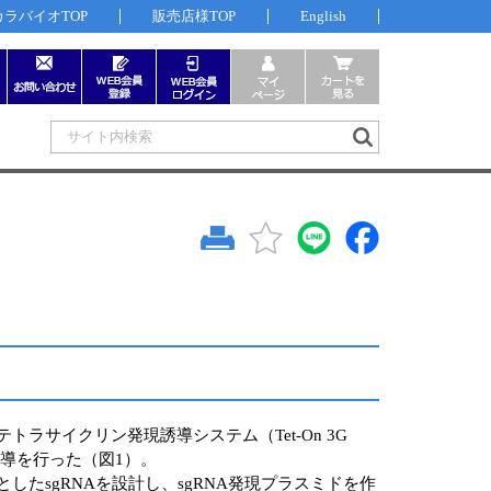
カラバイオTOP
販売店様TOP
English
よりテトラサイクリン発現誘導システム（Tet-On 3G
誘導を行った（図1）。
標的としたsgRNAを設計し、sgRNA発現プラスミドを作