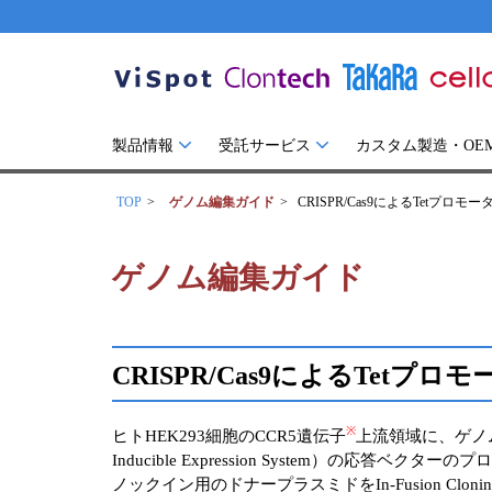
製品情報
受託サービス
カスタム製造・OE
TOP
ゲノム編集ガイド
CRISPR/Cas9によるTetプロ
ゲノム編集ガイド
CRISPR/Cas9によるTetプ
※
ヒトHEK293細胞のCCR5遺伝子
上流領域に、ゲノム編
Inducible Expression System）の応答ベクタ
ノックイン用のドナープラスミドをIn-Fusion Cl