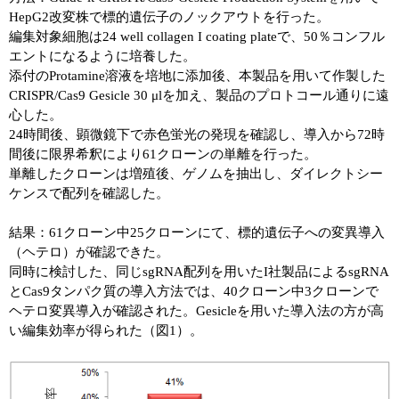
実験ガイド
HepG2改変株で標的遺伝子のノックアウトを行った。
編集対象細胞は24 well collagen I coating plateで、50％コンフル
リアルタイムPCR実験ガイド
エントになるように培養した。
添付のProtamine溶液を培地に添加後、本製品を用いて作製した
遺伝子検査ガイド（食品・水質・家畜他）
CRISPR/Cas9 Gesicle 30 μlを加え、製品のプロトコール通りに遠
心した。
NGSポータルサイト
24時間後、顕微鏡下で赤色蛍光の発現を確認し、導入から72時
間後に限界希釈により61クローンの単離を行った。
幹細胞・再生医療研究ガイド
単離したクローンは増殖後、ゲノムを抽出し、ダイレクトシー
ケンスで配列を確認した。
クローニング実験ガイド
結果：61クローン中25クローンにて、標的遺伝子への変異導入
細胞選択ガイド
（ヘテロ）が確認できた。
同時に検討した、同じsgRNA配列を用いたI社製品によるsgRNA
エピジェネティクス実験ガイド
とCas9タンパク質の導入方法では、40クローン中3クローンで
ヘテロ変異導入が確認された。Gesicleを用いた導入法の方が高
RNAi実験ガイド
い編集効率が得られた（図1）。
アプリケーションノート
プロトコール集