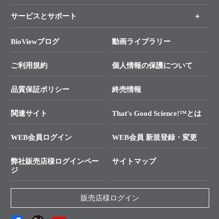
各種ご案内
サービスとサポート
リアルタイムPCR実験のススメ
タカラバイオ各種会員募集のお知らせ
遺伝子による検査のススメ
総合お問い合わせ
BioViewブログ
動画ライブラリー
終売製品のお知らせ
幹細胞・再生医療研究ガイド
├ テクニカルサポート 技術相談室
価格改定のご案内
ご利用規約
個人情報の保護について
クローニング実験ガイド
├ リアルタイムPCRサポートライン
学会展示・セミナーのご案内
SMARTer NGSポータルサイト
品質保証ポリシー
終売情報
├ 実験コンシェルジュ
技術セミナーのご案内
In-Fusion Cloning
├ 受託サービスお問い合わせ
プライマー設計
関連サイト
That's Good Science!™とは
タカラバイオ発表文献
└ カスタム製造お問い合わせ
Cut-Site Navigator
WEB会員ログイン
WEB会員 新規登録・変更
制限酵素切断サイトの検索
資料請求 試薬関連
ユーザーズボイス集
弊社販売店様ログインペー
サイトマップ
資料請求 機器関連
ジ
エピジェネティクス実験ガイド
資料請求 受託関連
RNAi実験のススメ
資料請求 核酸抽出・精製カタログ
販売店様ログイン
抗体検索サイト
サンプル請求一覧