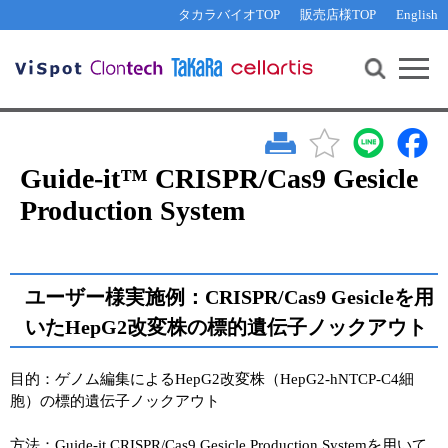
その他 ライセンスに関するご相談
機能解析・サイレンシング
資料請求
お問い合わせ
WEB会員登録
タカラバイオTOP
販売店様TOP
English
遺伝子組換え生物該当製品
Q&A
RNA合成・cDNA合成・クローニング
研究支援ツール
資料請求
制限酵素・電気泳動
Cut-Site Navigator 
制限酵素切断サイトの検索
サンプル請求
抗体・ELISA
In-Fusion Cloning プライマー設計
核酸抽出・精製・標識
Guide-it™ CRISPR/Cas9 Gesicle
抗体検索サイト
Production System
PCR・等温増幅
リアルタイムPCR
（インターカレーター法）
リアルタイムPCR（qPCR）
プライマー検索・注文
装置・ソフトウェア
ユーザー様実施例：CRISPR/Cas9 Gesicleを用
リアルタイムPCR
（プローブ法）
プライマー・プローブ検索・注文
いたHepG2改変株の標的遺伝子ノックアウト
サンプル請求
機器ソフトウェア・ベクター配列ダウンロード
テクニカルサポートライン
目的：ゲノム編集によるHepG2改変株（HepG2-hNTCP-C4細
胞）の標的遺伝子ノックアウト
ラーニングセンター
方法：Guide-it CRISPR/Cas9 Gesicle Production Systemを用いて