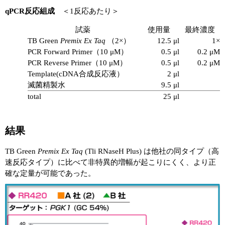
qPCR反応組成
＜1反応あたり＞
ユーザーズボイス集
試薬
使用量
最終濃度
動画ライブラリー
TB Green
Premix Ex Taq
（2×）
12.5 μl
1×
PCR Forward Primer（10 μM）
0.5 μl
0.2 μM
Q&A
PCR Reverse Primer（10 μM）
0.5 μl
0.2 μM
Template(cDNA合成反応液）
2 μl
滅菌精製水
9.5 μl
total
25 μl
結果
TB Green
Premix Ex Taq
(Tli RNaseH Plus) は他社の同タイプ（高
速反応タイプ）に比べて非特異的増幅が起こりにくく、より正
確な定量が可能であった。