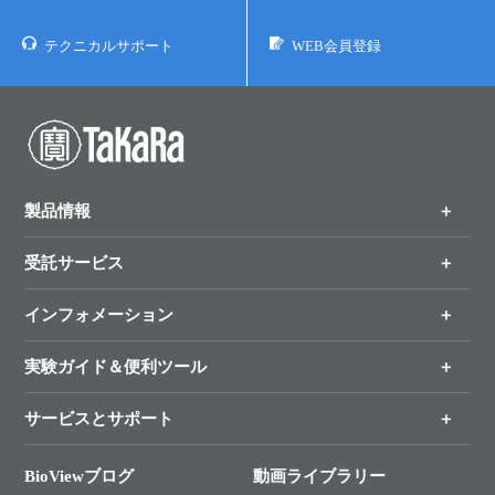
テクニカルサポート
WEB会員登録
製品情報
受託サービス
製品一覧
（分野、カテゴリーから探す）
インフォメーション
オンライン注文
手法から製品を探す
新製品情報
実験ガイド＆便利ツール
キャンペーン
各種ご案内
サービスとサポート
リアルタイムPCR実験のススメ
タカラバイオ各種会員募集のお知らせ
遺伝子による検査のススメ
総合お問い合わせ
BioViewブログ
動画ライブラリー
終売製品のお知らせ