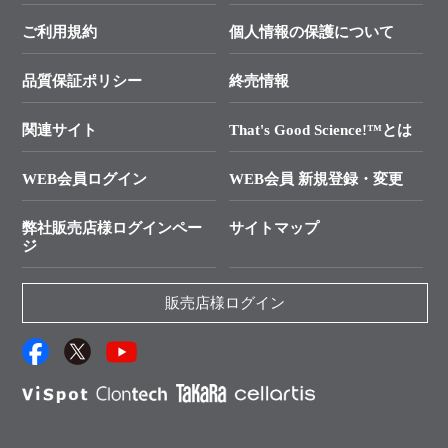
幹細胞・再生医療研究ガイド
├ テクニカルサポート 技術相談室
価格改定のご案内
ご利用規約
個人情報の保護について
クローニング実験ガイド
├ リアルタイムPCRサポートライン
学会展示・セミナーのご案内
SMARTer NGSポータルサイト
品質保証ポリシー
終売情報
├ 実験コンシェルジュ
技術セミナーのご案内
In-Fusion Cloning
├ 受託サービスお問い合わせ
プライマー設計
関連サイト
That's Good Science!™とは
タカラバイオ発表文献
└ カスタム製造お問い合わせ
Cut-Site Navigator
WEB会員ログイン
WEB会員 新規登録・変更
制限酵素切断サイトの検索
資料請求 試薬関連
ユーザーズボイス集
弊社販売店様ログインペー
サイトマップ
資料請求 機器関連
ジ
エピジェネティクス実験ガイド
資料請求 受託関連
RNAi実験のススメ
資料請求 核酸抽出・精製カタログ
販売店様ログイン
抗体検索サイト
サンプル請求一覧
ダウンロードサービス
アプリケーションノート
（旧アプリの部屋）