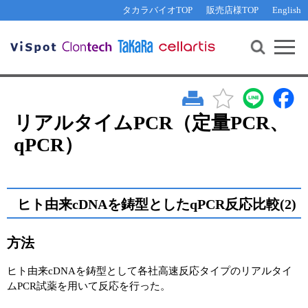
その他 ライセンスに関するご相談
機能解析・サイレンシング
資料請求
お問い合わせ
WEB会員登録
タカラバイオTOP
販売店様TOP
English
遺伝子組換え生物該当製品
Q&A
RNA合成・cDNA合成・クローニング
研究支援ツール
資料請求
制限酵素・電気泳動
Cut-Site Navigator 
制限酵素切断サイトの検索
サンプル請求
抗体・ELISA
In-Fusion Cloning プライマー設計
核酸抽出・精製・標識
リアルタイムPCR（定量PCR、
抗体検索サイト
qPCR）
PCR・等温増幅
リアルタイムPCR
（インターカレーター法）
リアルタイムPCR（qPCR）
プライマー検索・注文
装置・ソフトウェア
ヒト由来cDNAを鋳型としたqPCR反応比較(2)
リアルタイムPCR
（プローブ法）
プライマー・プローブ検索・注文
サンプル請求
方法
機器ソフトウェア・ベクター配列ダウンロード
テクニカルサポートライン
ヒト由来cDNAを鋳型として各社高速反応タイプのリアルタイ
ラーニングセンター
ムPCR試薬を用いて反応を行った。