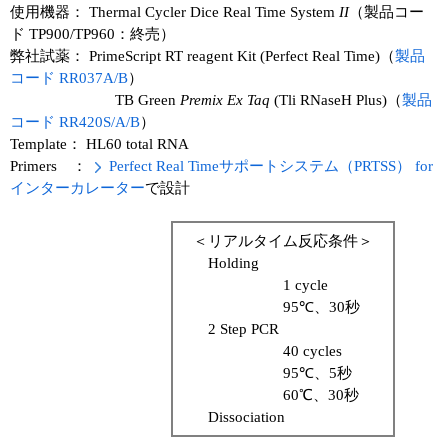
実験ガイド
使用機器： Thermal Cycler Dice Real Time System
II
（製品コー
ド TP900/TP960：終売）
リアルタイムPCR実験ガイド
弊社試薬： PrimeScript RT reagent Kit (Perfect Real Time)（
製品
コード RR037A/B
）
遺伝子検査ガイド（食品・水質・家畜他）
TB Green
Premix Ex Taq
(Tli RNaseH Plus)（
製品
コード RR420S/A/B
）
NGSポータルサイト
Template： HL60 total RNA
Primers ：
Perfect Real Timeサポートシステム（PRTSS） for
幹細胞・再生医療研究ガイド
インターカレーター
で設計
クローニング実験ガイド
＜リアルタイム反応条件＞
細胞選択ガイド
Holding
1 cycle
エピジェネティクス実験ガイド
95℃、30秒
2 Step PCR
RNAi実験ガイド
40 cycles
95℃、5秒
アプリケーションノート
60℃、30秒
Dissociation
プロトコール集