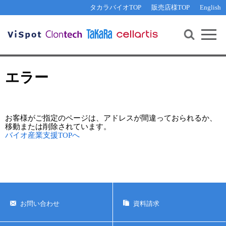
その他 ライセンスに関するご相談
機能解析・サイレンシング
資料請求
お問い合わせ
WEB会員登録
タカラバイオTOP
販売店様TOP
English
遺伝子組換え生物該当製品
Q&A
RNA合成・cDNA合成・クローニング
研究支援ツール
資料請求
制限酵素・電気泳動
Cut-Site Navigator 
制限酵素切断サイトの検索
サンプル請求
抗体・ELISA
エラー
In-Fusion Cloning プライマー設計
核酸抽出・精製・標識
抗体検索サイト
PCR・等温増幅
お客様がご指定のページは、アドレスが間違っておられるか、
リアルタイムPCR
（インターカレーター法）
リアルタイムPCR（qPCR）
移動または削除されています。
プライマー検索・注文
バイオ産業支援TOPへ
装置・ソフトウェア
リアルタイムPCR
（プローブ法）
プライマー・プローブ検索・注文
サンプル請求
機器ソフトウェア・ベクター配列ダウンロード
テクニカルサポートライン
お問い合わせ
資料請求
ラーニングセンター