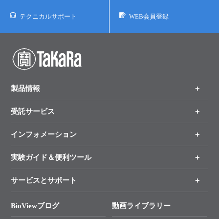
実験ガイド
テクニカルサポート
WEB会員登録
リアルタイムPCR実験ガイド
遺伝子検査ガイド（食品・水質・家畜他）
NGSポータルサイト
幹細胞・再生医療研究ガイド
製品情報
クローニング実験ガイド
受託サービス
製品一覧
（分野、カテゴリーから探す）
細胞選択ガイド
インフォメーション
オンライン注文
手法から製品を探す
エピジェネティクス実験ガイド
新製品情報
実験ガイド＆便利ツール
キャンペーン
RNAi実験ガイド
各種ご案内
サービスとサポート
リアルタイムPCR実験のススメ
タカラバイオ各種会員募集のお知らせ
アプリケーションノート
遺伝子による検査のススメ
総合お問い合わせ
BioViewブログ
動画ライブラリー
終売製品のお知らせ
プロトコール集
幹細胞・再生医療研究ガイド