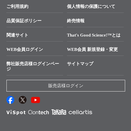
├ テクニカルサポート 技術相談室
価格改定のご案内
ご利用規約
個人情報の保護について
クローニング実験ガイド
ユーザーズボイス集
├ リアルタイムPCRサポートライン
学会展示・セミナーのご案内
SMARTer NGSポータルサイト
品質保証ポリシー
終売情報
├ 実験コンシェルジュ
動画ライブラリー
技術セミナーのご案内
In-Fusion Cloning
├ 受託サービスお問い合わせ
プライマー設計
関連サイト
That's Good Science!™とは
Q&A
タカラバイオ発表文献
└ カスタム製造お問い合わせ
Cut-Site Navigator
WEB会員ログイン
WEB会員 新規登録・変更
制限酵素切断サイトの検索
資料請求 試薬関連
ユーザーズボイス集
弊社販売店様ログインペー
サイトマップ
資料請求 機器関連
ジ
エピジェネティクス実験ガイド
資料請求 受託関連
RNAi実験のススメ
資料請求 核酸抽出・精製カタログ
販売店様ログイン
抗体検索サイト
サンプル請求一覧
ダウンロードサービス
アプリケーションノート
（旧アプリの部屋）