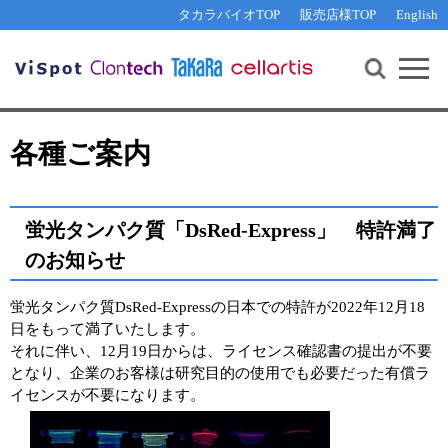
その他 ライセンスに関するご相談
機能解析・サイレンシング
資料請求
お問い合わせ
WEB会員登録
タカラバイオTOP
販売店様TOP
English
遺伝子組換え生物該当製品
Q&A
RNA合成・cDNA合成・クローニング
研究支援ツール
資料請求
制限酵素・電気泳動
Cut-Site Navigator 
制限酵素切断サイトの検索
サンプル請求
抗体・ELISA
各種ご案内
In-Fusion Cloning プライマー設計
核酸抽出・精製・標識
抗体検索サイト
PCR・等温増幅
蛍光タンパク質「DsRed-Express」 特許満了
リアルタイムPCR
（インターカレーター法）
リアルタイムPCR（qPCR）
のお知らせ
プライマー検索・注文
装置・ソフトウェア
リアルタイムPCR
蛍光タンパク質DsRed-Expressの日本での特許が2022年12月18
（プローブ法）
プライマー・プローブ検索・注文
日をもって満了いたします。
サンプル請求
それに伴い、12月19日からは、ライセンス確認書の提出が不要
機器ソフトウェア・ベクター配列ダウンロード
となり、企業のお客様は研究目的の使用でも必要だった有償ラ
テクニカルサポートライン
イセンスが不要になります。
ラーニングセンター