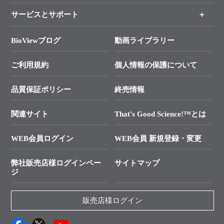
各種ご案内
サービスとサポート
リアルタイムPCR実験のススメ
タカラバイオ各種会員募集のお知らせ
遺伝子による検査のススメ
総合お問い合わせ
BioViewブログ
動画ライブラリー
終売製品のお知らせ
幹細胞・再生医療研究ガイド
├ テクニカルサポート 技術相談室
価格改定のご案内
ご利用規約
個人情報の保護について
クローニング実験ガイド
├ リアルタイムPCRサポートライン
学会展示・セミナーのご案内
SMARTer NGSポータルサイト
品質保証ポリシー
終売情報
├ 実験コンシェルジュ
技術セミナーのご案内
In-Fusion Cloning
├ 受託サービスお問い合わせ
プライマー設計
関連サイト
That's Good Science!™とは
タカラバイオ発表文献
└ カスタム製造お問い合わせ
Cut-Site Navigator
WEB会員ログイン
WEB会員 新規登録・変更
制限酵素切断サイトの検索
資料請求 試薬関連
ユーザーズボイス集
弊社販売店様ログインペー
サイトマップ
資料請求 機器関連
ジ
エピジェネティクス実験ガイド
資料請求 受託関連
RNAi実験のススメ
資料請求 核酸抽出・精製カタログ
販売店様ログイン
抗体検索サイト
サンプル請求一覧