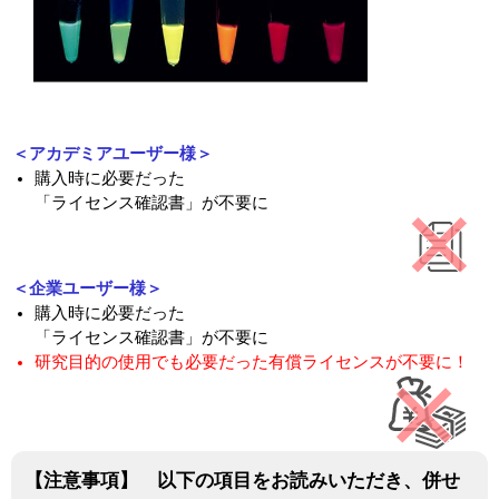
実験ガイド
リアルタイムPCR実験ガイド
遺伝子検査ガイド（食品・水質・家畜他）
NGSポータルサイト
＜アカデミアユーザー様＞
購入時に必要だった
幹細胞・再生医療研究ガイド
「ライセンス確認書」が不要に
クローニング実験ガイド
＜企業ユーザー様＞
細胞選択ガイド
購入時に必要だった
「ライセンス確認書」が不要に
エピジェネティクス実験ガイド
研究目的の使用でも必要だった有償ライセンスが不要に！
RNAi実験ガイド
アプリケーションノート
【注意事項】 以下の項目をお読みいただき、併せ
プロトコール集