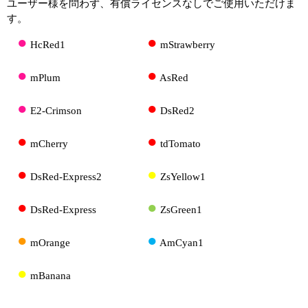
ユーザー様を問わず、有償ライセンスなしでご使用いただけま
す。
●
●
HcRed1
mStrawberry
●
●
mPlum
AsRed
●
●
E2-Crimson
DsRed2
●
●
mCherry
tdTomato
●
●
DsRed-Express2
ZsYellow1
●
●
DsRed-Express
ZsGreen1
●
●
mOrange
AmCyan1
●
mBanana