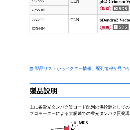
632553
CLN
pE2-Crimson V
Z2553N
632544
CLN
pDendra2 Vect
Z2544N
製品リストからベクター情報、配列情報が見つからない
製品説明
主に各蛍光タンパク質コード配列の供給源としての
プロモーターによる大腸菌での蛍光タンパク質発現