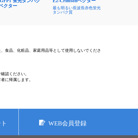
cGFP1 蛍光タンパク
E2-Crimsonベクター
ベクター
最も明るい長波長赤色蛍光
タンパク質
た、食品、化粧品、家庭用品等として使用しないでくださ
ご確認ください。
有者に帰属します。
ート
WEB会員登録