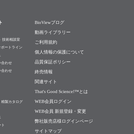
ト
BioViewブログ
動画ライブラリー
ト 技術相談室
ご利用規約
Rサポートライン
個人情報の保護について
ュ
品質保証ポリシー
い合わせ
い合わせ
終売情報
関連サイト
That's Good Science!™とは
WEB会員ログイン
・精製カタログ
WEB会員 新規登録・変更
ス
弊社販売店様ログインページ
ート
サイトマップ