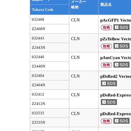
メーカー
製品名
略称
Takara Code
632468
CLN
pAcGFP1 Vecto
Z2468N
632443
CLN
pZsYellow Vect
Z2443N
632440
CLN
pAmCyan Vect
Z2440N
632404
CLN
pDsRed2 Vecto
Z2404N
632412
CLN
pDsRed-Express
Z2412N
632535
CLN
pDsRed-Express
Z2535N