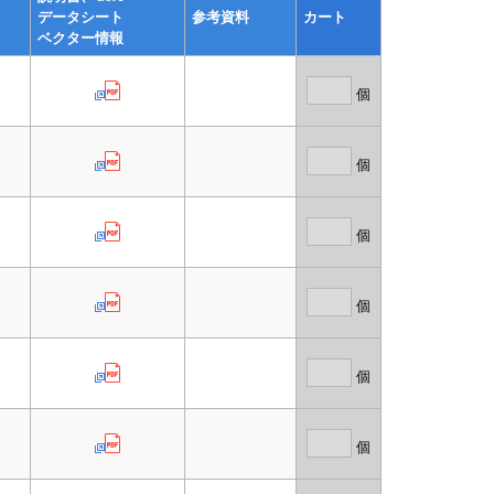
データシート
参考資料
カート
ベクター情報
個
個
個
個
個
個