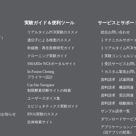
実験ガイド＆便利ツール
サービスとサポー
リアルタイムPCR実験のススメ
総合お問い合わせ
す）
遺伝子による検査のススメ
├ テクニカルサポー
幹細胞・再生医療研究ガイド
├ リアルタイムPC
クローニング実験ガイド
├ 実験コンシェルジ
SMARTer NGSポータルサイト
├ 受託サービスお問
In-Fusion Cloning
└ カスタム製造お問
プライマー設計
資料請求 試薬関連
Cut-Site Navigator
資料請求 機器関連
制限酵素切断サイトの検索
資料請求 受託関連
ユーザーズボイス集
資料請求 核酸抽出
エピジェネティクス実験ガイド
サンプル請求一覧
のお知らせ
RNAi実験のススメ
ダウンロードサービ
抗体検索サイト
アプリケーションノ
（旧アプリの部屋）