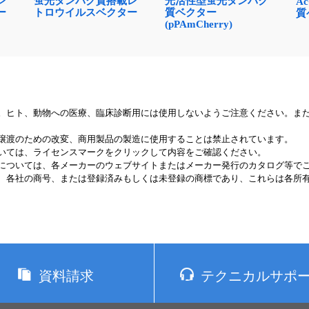
レ
蛍光タンパク質搭載レ
光活性型蛍光タンパク
A
ー
トロウイルスベクター
質ベクター
質
(pPAmCherry)
。ヒト、動物への医療、臨床診断用には使用しないようご注意ください。ま
譲渡のための改変、商用製品の製造に使用することは禁止されています。
いては、ライセンスマークをクリックして内容をご確認ください。
については、各メーカーのウェブサイトまたはメーカー発行のカタログ等で
、各社の商号、または登録済みもしくは未登録の商標であり、これらは各所
資料請求
テクニカルサポ