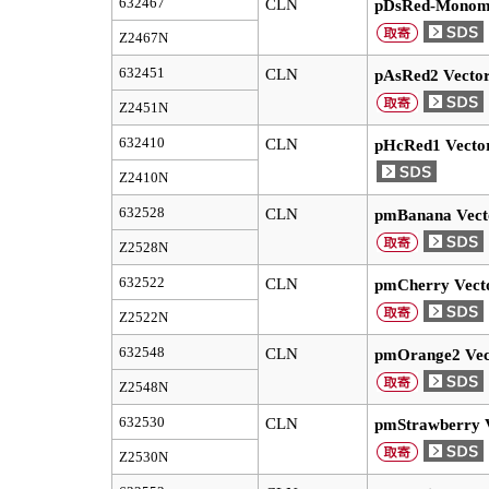
632467
CLN
pDsRed-Monome
Z2467N
632451
CLN
pAsRed2 Vecto
Z2451N
632410
CLN
pHcRed1 Vecto
Z2410N
632528
CLN
pmBanana Vect
Z2528N
632522
CLN
pmCherry Vect
Z2522N
632548
CLN
pmOrange2 Vec
Z2548N
632530
CLN
pmStrawberry 
Z2530N