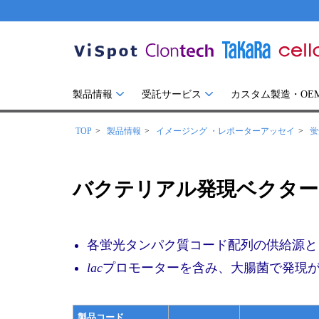
製品情報
受託サービス
カスタム製造・OE
TOP
製品情報
イメージング ・レポーターアッセイ
蛍
バクテリアル発現ベクター
各蛍光タンパク質コード配列の供給源と
lac
プロモーターを含み、大腸菌で発現
製品コード