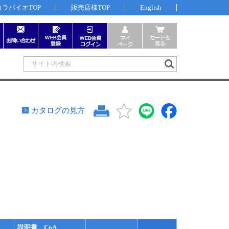
カラバイオTOP
販売店様TOP
English
カタログの見方
説明書、CoA