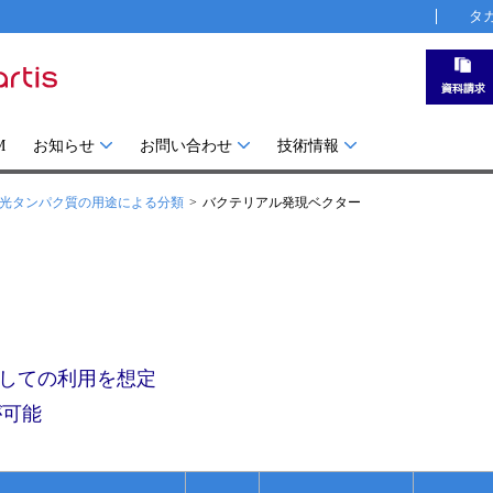
タ
M
お知らせ
お問い合わせ
技術情報
光タンパク質の用途による分類
バクテリアル発現ベクター
しての利用を想定
が可能