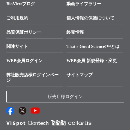
総合お問い合わせ
BioViewブログ
動画ライブラリー
終売製品のお知らせ
幹細胞・再生医療研究ガイド
├ テクニカルサポート 技術相談室
価格改定のご案内
ご利用規約
個人情報の保護について
クローニング実験ガイド
├ リアルタイムPCRサポートライン
学会展示・セミナーのご案内
SMARTer NGSポータルサイト
品質保証ポリシー
終売情報
├ 実験コンシェルジュ
技術セミナーのご案内
In-Fusion Cloning
├ 受託サービスお問い合わせ
プライマー設計
関連サイト
That's Good Science!™とは
タカラバイオ発表文献
└ カスタム製造お問い合わせ
Cut-Site Navigator
WEB会員ログイン
WEB会員 新規登録・変更
制限酵素切断サイトの検索
資料請求 試薬関連
ユーザーズボイス集
弊社販売店様ログインペー
サイトマップ
資料請求 機器関連
ジ
エピジェネティクス実験ガイド
資料請求 受託関連
RNAi実験のススメ
資料請求 核酸抽出・精製カタログ
販売店様ログイン
抗体検索サイト
サンプル請求一覧
ダウンロードサービス
アプリケーションノート