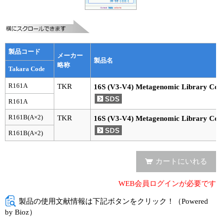
実験ガイド
リアルタイムPCR実験ガイド
遺伝子検査ガイド（食品・水質・家畜他）
製品コード
メーカー
製品名
NGSポータルサイト
略称
Takara Code
R161A
TKR
幹細胞・再生医療研究ガイド
16S (V3-V4) Metagenomic Library Con
R161A
クローニング実験ガイド
R161B(A×2)
TKR
16S (V3-V4) Metagenomic Library Con
細胞選択ガイド
R161B(A×2)
エピジェネティクス実験ガイド
カートにいれる
RNAi実験ガイド
WEB会員ログインが必要です
アプリケーションノート
製品の使用文献情報は下記ボタンをクリック！（Powered
by Bioz）
プロトコール集