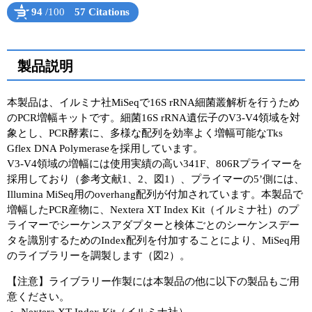
94
/100
57 Citations
ユーザーズボイス集
Powered by Bioz
See more details on Bioz
動画ライブラリー
製品説明
Q&A
本製品は、イルミナ社MiSeqで16S rRNA細菌叢解析を行うため
のPCR増幅キットです。細菌16S rRNA遺伝子のV3-V4領域を対
象とし、PCR酵素に、多様な配列を効率よく増幅可能なTks
Gflex DNA Polymeraseを採用しています。
V3-V4領域の増幅には使用実績の高い341F、806Rプライマーを
採用しており（参考文献1、2、図1）、プライマーの5’側には、
Illumina MiSeq用のoverhang配列が付加されています。本製品で
増幅したPCR産物に、Nextera XT Index Kit（イルミナ社）のプ
ライマーでシーケンスアダプターと検体ごとのシーケンスデー
タを識別するためのIndex配列を付加することにより、MiSeq用
のライブラリーを調製します（図2）。
【注意】ライブラリー作製には本製品の他に以下の製品もご用
意ください。
Nextera XT Index Kit（イルミナ社）