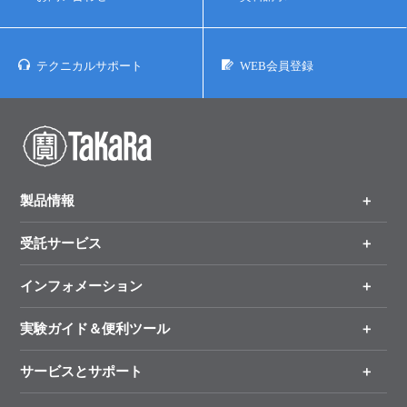
テクニカルサポート
WEB会員登録
製品情報
受託サービス
製品一覧
（分野、カテゴリーから探す）
インフォメーション
オンライン注文
手法から製品を探す
新製品情報
実験ガイド＆便利ツール
キャンペーン
各種ご案内
サービスとサポート
リアルタイムPCR実験のススメ
タカラバイオ各種会員募集のお知らせ
遺伝子による検査のススメ