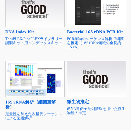
DNA Index Kit
Bacterial 16S rDNA PCR Kit
ThruPLEX/PicoPLEXライブラリー
PCR産物のシーケンス解析で細菌
調製キット用インデックスキット
を推定（16S rDNA領域の全長約
1.5 kb）
微生物推定
16S rRNA解析（細菌叢解
析）
rRNA遺伝子配列情報を用いた微生
物種の推定
定量性を加えた次世代シーケンス
による菌叢解析