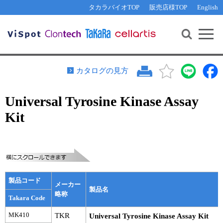
その他 ライセンスに関するご相談
機能解析・サイレンシング
資料請求
お問い合わせ
WEB会員登録
タカラバイオTOP
販売店様TOP
English
遺伝子組換え生物該当製品
Q&A
RNA合成・cDNA合成・クローニング
研究支援ツール
資料請求
制限酵素・電気泳動
Cut-Site Navigator 
制限酵素切断サイトの検索
サンプル請求
抗体・ELISA
カタログの見方
In-Fusion Cloning プライマー設計
核酸抽出・精製・標識
Universal Tyrosine Kinase Assay
抗体検索サイト
PCR・等温増幅
Kit
リアルタイムPCR
（インターカレーター法）
リアルタイムPCR（qPCR）
プライマー検索・注文
装置・ソフトウェア
リアルタイムPCR
（プローブ法）
プライマー・プローブ検索・注文
サンプル請求
製品コード
機器ソフトウェア・ベクター配列ダウンロード
メーカー
テクニカルサポートライン
製品名
略称
Takara Code
ラーニングセンター
MK410
TKR
Universal Tyrosine Kinase Assay Kit