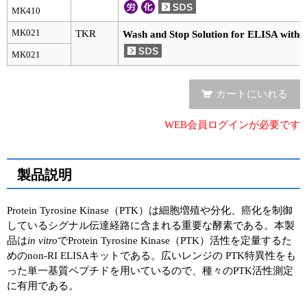
実験ガイド
MK410
リアルタイムPCR実験ガイド
MK021
TKR
Wash and Stop Solution for ELISA withou
MK021
遺伝子検査ガイド（食品・水質・家畜他）
NGSポータルサイト
カートにいれる
幹細胞・再生医療研究ガイド
WEB会員ログインが必要です
クローニング実験ガイド
製品説明
細胞選択ガイド
エピジェネティクス実験ガイド
Protein Tyrosine Kinase（PTK）は細胞増殖や分化、癌化を制御
しているシグナル伝達経路に含まれる重要な酵素である。本製
RNAi実験ガイド
品は
in vitro
でProtein Tyrosine Kinase（PTK）活性を定量するた
めのnon-RI ELISAキットである。広いレンジの PTK特異性をも
アプリケーションノート
った単一基質ペプチドを用いているので、種々のPTK活性測定
に有用である。
プロトコール集