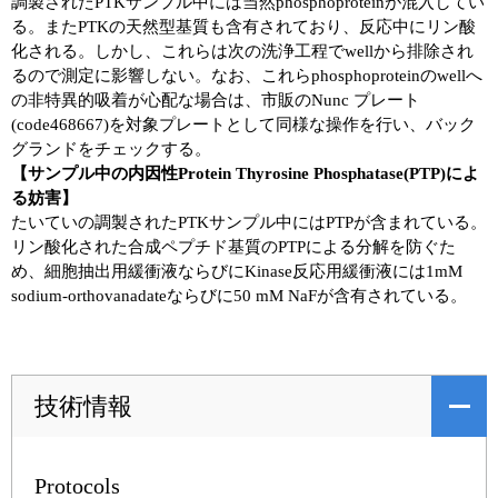
調製されたPTKサンプル中には当然phosphoproteinが混入してい
る。またPTKの天然型基質も含有されており、反応中にリン酸
化される。しかし、これらは次の洗浄工程でwellから排除され
るので測定に影響しない。なお、これらphosphoproteinのwellへ
の非特異的吸着が心配な場合は、市販のNunc プレート
(code468667)を対象プレートとして同様な操作を行い、バック
グランドをチェックする。
【サンプル中の内因性Protein Thyrosine Phosphatase(PTP)によ
る妨害】
たいていの調製されたPTKサンプル中にはPTPが含まれている。
リン酸化された合成ペプチド基質のPTPによる分解を防ぐた
め、細胞抽出用緩衝液ならびにKinase反応用緩衝液には1mM
sodium-orthovanadateならびに50 mM NaFが含有されている。
技術情報
Protocols