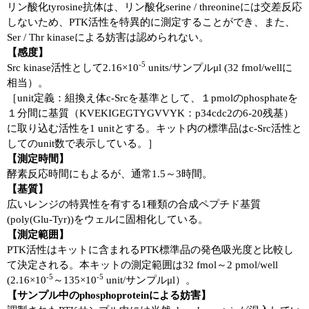
リン酸化tyrosine抗体は、リン酸化serine / threonineには交差反応
しないため、PTK活性を特異的に測定することができ、また、
Ser / Thr kinaseによる妨害は認められない。
【感度】
-5
Src kinase活性として2.16×10
units/サンプルμl (32 fmol/wellに
相当）。
［unit定義：組換え体c-Srcを基準として、１pmolのphosphateを
１分間に基質（KVEKIGEGTYGVVYK：p34cdc2の6-20残基）
に取り込む活性を1 unitとする。キット内の標準品はc-Src活性と
してのunit数で表示している。］
【測定時間】
酵素反応時間にもよるが、通常1.5～3時間。
【基質】
広いレンジの特異性を有する1種類の合成ペプチド基質
(poly(Glu-Tyr))をウェルに固相化している。
【測定範囲】
PTK活性はキットに含まれるPTK標準品の発色吸光度と比較し
て決定される。本キットの測定範囲は32 fmol～2 pmol/well
-5
-5
(2.16×10
～135×10
unit/サンプルμl）。
【サンプル中のphosphoproteinによる妨害】