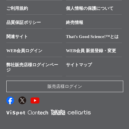
├ テクニカルサポート 技術相談室
価格改定のご案内
ご利用規約
個人情報の保護について
クローニング実験ガイド
├ リアルタイムPCRサポートライン
学会展示・セミナーのご案内
SMARTer NGSポータルサイト
品質保証ポリシー
終売情報
├ 実験コンシェルジュ
技術セミナーのご案内
In-Fusion Cloning
├ 受託サービスお問い合わせ
プライマー設計
関連サイト
That's Good Science!™とは
タカラバイオ発表文献
└ カスタム製造お問い合わせ
Cut-Site Navigator
WEB会員ログイン
WEB会員 新規登録・変更
制限酵素切断サイトの検索
資料請求 試薬関連
ユーザーズボイス集
弊社販売店様ログインペー
サイトマップ
資料請求 機器関連
ジ
エピジェネティクス実験ガイド
資料請求 受託関連
RNAi実験のススメ
資料請求 核酸抽出・精製カタログ
販売店様ログイン
抗体検索サイト
サンプル請求一覧
ダウンロードサービス
アプリケーションノート
（旧アプリの部屋）