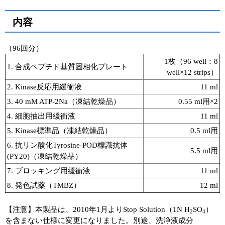
ユーザーズボイス集
内容
動画ライブラリー
（96回分）
1枚（96 well：8
Q&A
1. 合成ペプチド基質固相化プレート
well×12 strips）
2. Kinase反応用緩衝液
11 ml
3. 40 mM ATP-2Na（凍結乾燥品）
0.55 ml用×2
4. 細胞抽出用緩衝液
11 ml
5. Kinase標準品（凍結乾燥品）
0.5 ml用
6. 抗リン酸化Tyrosine-POD標識抗体
5.5 ml用
(PY20)（凍結乾燥品）
7. ブロッキング用緩衝液
11 ml
8. 発色試薬（TMBZ）
12 ml
【注意】本製品は、2010年1月よりStop Solution（1N H
SO
）
2
4
を含まない仕様に変更になりました。別途、洗浄液成分