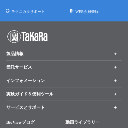
テクニカルサポート
WEB会員登録
製品情報
受託サービス
製品一覧
（分野、カテゴリーから探す）
インフォメーション
オンライン注文
手法から製品を探す
新製品情報
実験ガイド＆便利ツール
キャンペーン
各種ご案内
サービスとサポート
リアルタイムPCR実験のススメ
タカラバイオ各種会員募集のお知らせ
遺伝子による検査のススメ
総合お問い合わせ
BioViewブログ
動画ライブラリー
終売製品のお知らせ
幹細胞・再生医療研究ガイド