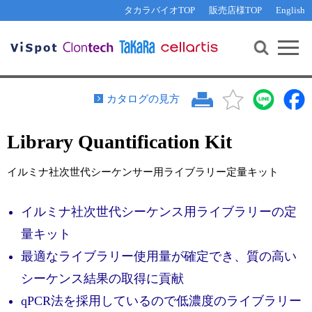
その他 ライセンスに関するご相談
機能解析・サイレンシング
資料請求
お問い合わせ
WEB会員登録
タカラバイオTOP
販売店様TOP
English
遺伝子組換え生物該当製品
Q&A
RNA合成・cDNA合成・クローニング
研究支援ツール
資料請求
制限酵素・電気泳動
Cut-Site Navigator 
制限酵素切断サイトの検索
サンプル請求
抗体・ELISA
カタログの見方
In-Fusion Cloning プライマー設計
核酸抽出・精製・標識
Library Quantification Kit
抗体検索サイト
PCR・等温増幅
リアルタイムPCR
（インターカレーター法）
イルミナ社次世代シーケンサー用ライブラリー定量キット
リアルタイムPCR（qPCR）
プライマー検索・注文
装置・ソフトウェア
イルミナ社次世代シーケンス用ライブラリーの定
リアルタイムPCR
（プローブ法）
プライマー・プローブ検索・注文
サンプル請求
量キット
最適なライブラリー使用量が確定でき、質の高い
機器ソフトウェア・ベクター配列ダウンロード
テクニカルサポートライン
シーケンス結果の取得に貢献
ラーニングセンター
qPCR法を採用しているので低濃度のライブラリー