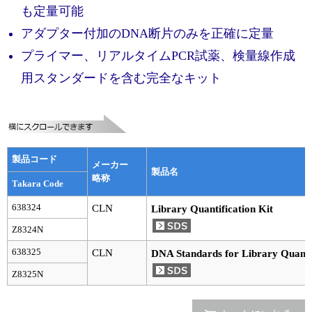
実験ガイド
も定量可能
リアルタイムPCR実験ガイド
アダプター付加のDNA断片のみを正確に定量
プライマー、リアルタイムPCR試薬、検量線作成
遺伝子検査ガイド（食品・水質・家畜他）
用スタンダードを含む完全なキット
NGSポータルサイト
幹細胞・再生医療研究ガイド
クローニング実験ガイド
製品コード
メーカー
製品名
略称
細胞選択ガイド
Takara Code
638324
CLN
Library Quantification Kit
エピジェネティクス実験ガイド
Z8324N
RNAi実験ガイド
638325
CLN
DNA Standards for Library Quantif
Z8325N
アプリケーションノート
プロトコール集