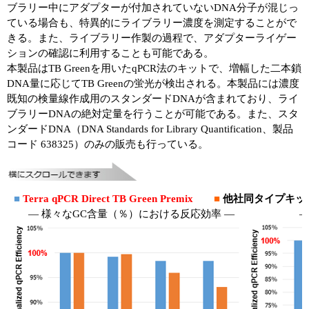
ブラリー中にアダプターが付加されていないDNA分子が混じっ
ている場合も、特異的にライブラリー濃度を測定することがで
きる。また、ライブラリー作製の過程で、アダプターライゲー
ションの確認に利用することも可能である。
本製品はTB Greenを用いたqPCR法のキットで、増幅した二本鎖
DNA量に応じてTB Greenの蛍光が検出される。本製品には濃度
既知の検量線作成用のスタンダードDNAが含まれており、ライ
ブラリーDNAの絶対定量を行うことが可能である。また、スタ
ンダードDNA（DNA Standards for Library Quantification、製品
コード 638325）のみの販売も行っている。
■
Terra qPCR Direct TB Green Premix
■
他社同タイプキット
― 様々なGC含量（％）における反応効率 ―
―