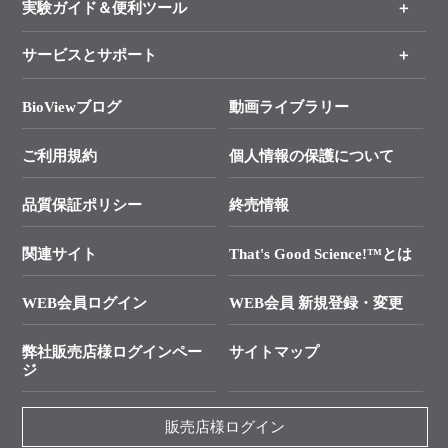
新製品情報
実験ガイド＆便利ツール
キャンペーン
各種ご案内
サービスとサポート
リアルタイムPCR実験のススメ
タカラバイオ各種会員募集のお知らせ
遺伝子による検査のススメ
総合お問い合わせ
BioViewブログ
動画ライブラリー
終売製品のお知らせ
幹細胞・再生医療研究ガイド
├ テクニカルサポート 技術相談室
価格改定のご案内
ご利用規約
個人情報の保護について
クローニング実験ガイド
├ リアルタイムPCRサポートライン
学会展示・セミナーのご案内
SMARTer NGSポータルサイト
品質保証ポリシー
終売情報
├ 実験コンシェルジュ
技術セミナーのご案内
In-Fusion Cloning
├ 受託サービスお問い合わせ
プライマー設計
関連サイト
That's Good Science!™とは
タカラバイオ発表文献
└ カスタム製造お問い合わせ
Cut-Site Navigator
WEB会員ログイン
WEB会員 新規登録・変更
制限酵素切断サイトの検索
資料請求 試薬関連
ユーザーズボイス集
弊社販売店様ログインペー
サイトマップ
資料請求 機器関連
ジ
エピジェネティクス実験ガイド
資料請求 受託関連
RNAi実験のススメ
資料請求 核酸抽出・精製カタログ
販売店様ログイン