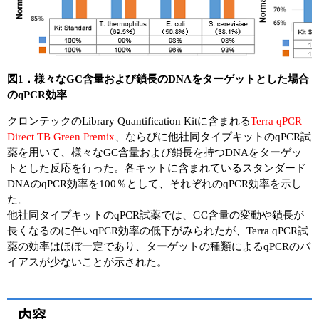
図1．様々なGC含量および鎖長のDNAをターゲットとした場合
のqPCR効率
クロンテックのLibrary Quantification Kitに含まれる
Terra qPCR
Direct TB Green Premix
、ならびに他社同タイプキットのqPCR試
薬を用いて、様々なGC含量および鎖長を持つDNAをターゲッ
トとした反応を行った。各キットに含まれているスタンダード
DNAのqPCR効率を100％として、それぞれのqPCR効率を示し
た。
他社同タイプキットのqPCR試薬では、GC含量の変動や鎖長が
長くなるのに伴いqPCR効率の低下がみられたが、Terra qPCR試
薬の効率はほぼ一定であり、ターゲットの種類によるqPCRのバ
イアスが少ないことが示された。
内容