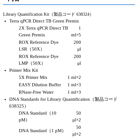
Library Quantification Kit（製品コード 638324）
Terra qPCR Direct TB Green Premix
2X Terra qPCR Direct TB
1
Green Premix
ml×5
ROX Reference Dye
200
LSR（50X）
μl
ROX Reference Dye
200
LMP（50X）
μl
Primer Mix Kit
5X Primer Mix
1 ml×2
EASY Dilution Buffer
1 ml×3
RNase-Free Water
1 ml×3
DNA Standards for Library Quantification（製品コード
638325）
DNA Standard（10
50
pM）
μl×2
50
DNA Standard（1 pM）
μl×2