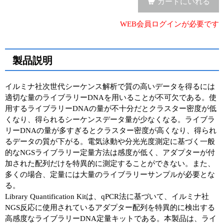
カートにいれる
ユーザーズボイス集
WEB会員ログインが必要です
動画ライブラリー
製品説明
Q&A
イルミナ社次世代シーケンス解析で質の高いデータを得るには
適切な量のライブラリーDNAを用いることが不可欠である。使
用するライブラリーDNAの量が不十分だとクラスター密度が低
くなり、得られるシーケンスデータ量が少なくなる。ライブラ
リーDNAの量が多すぎるとクラスター密度が高くなり、得られ
るデータの質が下がる。電気泳動や分光光度測定に基づく一般
的なNGSライブラリー定量方法は感度が低く、アダプターが付
加された配列だけを特異的に測定することができない。また、
多くの場合、定量には大量のライブラリーサンプルが必要とな
る。
Library Quantification Kitは、qPCR法に基づいて、イルミナ社
NGS反応に使用されているアダプター配列を特異的に検出する
高感度なライブラリーDNA定量キットである。本製品は、ライ