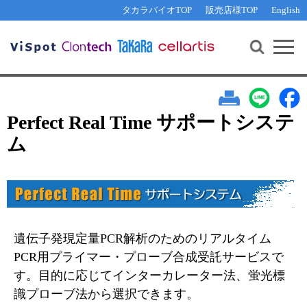
その他 ライセンスに関するご相談
機能解析・サイレンシング
資料請求
お問い合わせ
WEB会員登録
タカラバイオTOP
販売店様TOP
English
遺伝子組換え生物該当製品
Q&A
RNA合成・cDNA合成・クローニング
研究支援ツール
資料請求
制限酵素・電気泳動
Cut-Site Navigator 
制限酵素切断サイトの検索
サンプル請求
抗体・ELISA
In-Fusion Cloning プライマー設計
核酸抽出・精製・標識
Perfect Real Time サポートシステ
抗体検索サイト
ム
PCR・等温増幅
リアルタイムPCR
（インターカレーター法）
リアルタイムPCR（qPCR）
プライマー検索・注文
装置・ソフトウェア
リアルタイムPCR
（プローブ法）
プライマー・プローブ検索・注文
サンプル請求
遺伝子発現定量PCR解析のためのリアルタイム
機器ソフトウェア・ベクター配列ダウンロード
PCR用プライマー・プローブ合成受託サービスで
テクニカルサポートライン
す。目的に応じてインターカレーター法、蛍光標
ラーニングセンター
識プローブ法から選択できます。