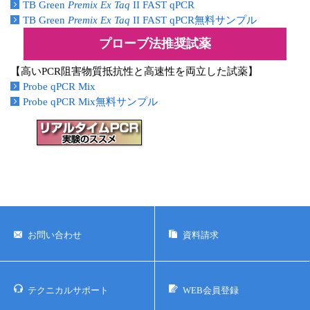
TB Green
Premix Ex Taq
II FAST qPCR
TB Green
Premix Ex Taq
II FAST qPCR無料サンプル
プローブ法推奨試薬
【高いPCR阻害物質抵抗性と高速性を両立した試薬】
Probe qPCR Mix
Probe qPCR Mix無料サンプル
お問い合わせ
資料請求
テクニカルサポート
WEB会員登録