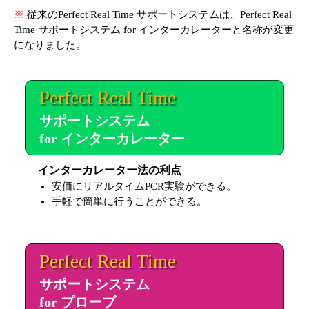
実験ガイド
※
従来のPerfect Real Time サポートシステムは、Perfect Real
リアルタイムPCR実験ガイド
Time サポートシステム for インターカレーターと名称が変更
になりました。
遺伝子検査ガイド（食品・水質・家畜他）
NGSポータルサイト
Perfect Real Time
サポートシステム
幹細胞・再生医療研究ガイド
for インターカレーター
クローニング実験ガイド
インターカレーター法の利点
細胞選択ガイド
安価にリアルタイムPCR実験ができる。
手軽で簡単に行うことができる。
エピジェネティクス実験ガイド
RNAi実験ガイド
Perfect Real Time
アプリケーションノート
サポートシステム
for プローブ
プロトコール集