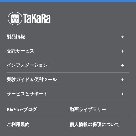
製品情報
受託サービス
製品一覧
（分野、カテゴリーから探す）
インフォメーション
オンライン注文
手法から製品を探す
新製品情報
実験ガイド＆便利ツール
キャンペーン
各種ご案内
サービスとサポート
リアルタイムPCR実験のススメ
タカラバイオ各種会員募集のお知らせ
遺伝子による検査のススメ
総合お問い合わせ
BioViewブログ
動画ライブラリー
終売製品のお知らせ
幹細胞・再生医療研究ガイド
├ テクニカルサポート 技術相談室
価格改定のご案内
ご利用規約
個人情報の保護について
クローニング実験ガイド
├ リアルタイムPCRサポートライン
学会展示・セミナーのご案内