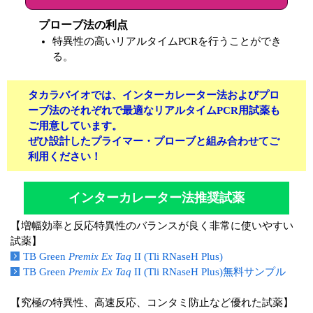
ユーザーズボイス集
プローブ法の利点
特異性の高いリアルタイムPCRを行うことができ
動画ライブラリー
る。
Q&A
タカラバイオでは、インターカレーター法およびプロ
ーブ法のそれぞれで最適なリアルタイムPCR用試薬も
ご用意しています。
ぜひ設計したプライマー・プローブと組み合わせてご
利用ください！
インターカレーター法推奨試薬
【増幅効率と反応特異性のバランスが良く非常に使いやすい
試薬】
TB Green
Premix Ex Taq
II (Tli RNaseH Plus)
TB Green
Premix Ex Taq
II (Tli RNaseH Plus)無料サンプル
【究極の特異性、高速反応、コンタミ防止など優れた試薬】