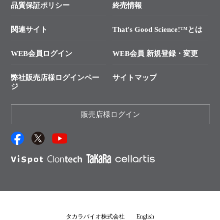
SMARTer NGSポータルサイト
品質保証ポリシー
終売情報
├ 実験コンシェルジュ
技術セミナーのご案内
In-Fusion Cloning
├ 受託サービスお問い合わせ
プライマー設計
関連サイト
That's Good Science!™とは
タカラバイオ発表文献
└ カスタム製造お問い合わせ
Cut-Site Navigator
WEB会員ログイン
WEB会員 新規登録・変更
制限酵素切断サイトの検索
資料請求 試薬関連
ユーザーズボイス集
弊社販売店様ログインペー
サイトマップ
資料請求 機器関連
ジ
エピジェネティクス実験ガイド
資料請求 受託関連
RNAi実験のススメ
資料請求 核酸抽出・精製カタログ
販売店様ログイン
抗体検索サイト
サンプル請求一覧
ダウンロードサービス
アプリケーションノート
（旧アプリの部屋）
プロトコール集
Q&A
タカラバイオ株式会社
English