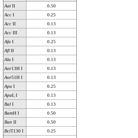
実験ガイド
Aat
II
0.50
リアルタイムPCR実験ガイド
Acc
I
0.25
Acc
II
0.13
遺伝子検査ガイド（食品・水質・家畜他）
Acc
III
0.13
NGSポータルサイト
Afa
I
0.25
Afl
II
0.13
幹細胞・再生医療研究ガイド
Alu
I
0.13
クローニング実験ガイド
Aor
13H I
0.13
Aor
51H I
0.13
細胞選択ガイド
Apa
I
0.25
エピジェネティクス実験ガイド
Apa
L I
0.13
Bal
I
0.13
RNAi実験ガイド
Bam
H I
0.50
アプリケーションノート
Ban
II
0.50
Bci
T130 I
0.25
プロトコール集