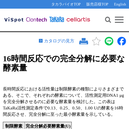
その他 ライセンスに関するご相談
機能解析・サイレンシング
資料請求
お問い合わせ
WEB会員登録
タカラバイオTOP
販売店様TOP
English
遺伝子組換え生物該当製品
Q&A
RNA合成・cDNA合成・クローニング
研究支援ツール
資料請求
制限酵素・電気泳動
Cut-Site Navigator 
制限酵素切断サイトの検索
サンプル請求
抗体・ELISA
カタログの見方
In-Fusion Cloning プライマー設計
核酸抽出・精製・標識
16時間反応での完全分解に必要な
抗体検索サイト
PCR・等温増幅
酵素量
リアルタイムPCR
（インターカレーター法）
リアルタイムPCR（qPCR）
プライマー検索・注文
装置・ソフトウェア
リアルタイムPCR
（プローブ法）
長時間反応における活性量は制限酵素の種類によりさまざまで
プライマー・プローブ検索・注文
サンプル請求
ある。そこで、それぞれの酵素について、活性測定用DNA1 μg
を完全分解させるのに必要な酵素量を検討した。この表は
機器ソフトウェア・ベクター配列ダウンロード
TaKaRa活性測定条件で0.13、0.25、0.50、1.00 Uの酵素を16時
テクニカルサポートライン
間反応させ、完全分解に至った最小酵素量を示している。
ラーニングセンター
制限酵素
完全分解必要酵素量(U)