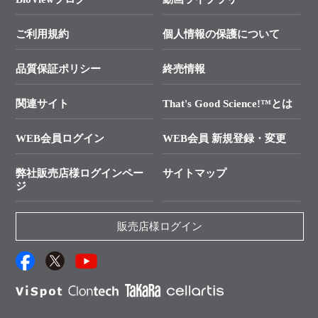
終売製品のお知らせ
幹細胞・再生医療研究ガイド
├ テクニカルサポート 技術相談室
価格改定のご案内
ご利用規約
個人情報の保護について
クローニング実験ガイド
├ リアルタイムPCRサポートライン
学会展示・セミナーのご案内
SMARTer NGSポータルサイト
品質保証ポリシー
終売情報
├ 実験コンシェルジュ
技術セミナーのご案内
In-Fusion Cloning
├ 受託サービスお問い合わせ
プライマー設計
関連サイト
That's Good Science!™とは
タカラバイオ発表文献
└ カスタム製造お問い合わせ
Cut-Site Navigator
WEB会員ログイン
WEB会員 新規登録・変更
制限酵素切断サイトの検索
資料請求 試薬関連
ユーザーズボイス集
弊社販売店様ログインペー
サイトマップ
資料請求 機器関連
ジ
エピジェネティクス実験ガイド
資料請求 受託関連
RNAi実験のススメ
資料請求 核酸抽出・精製カタログ
販売店様ログイン
抗体検索サイト
サンプル請求一覧
ダウンロードサービス
アプリケーションノート
（旧アプリの部屋）