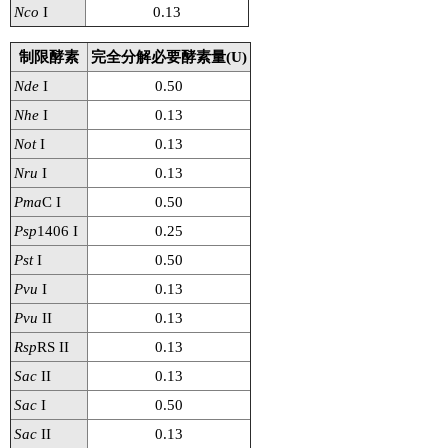
Nco
I
0.13
制限酵素
完全分解必要酵素量(U)
Nde
I
0.50
Nhe
I
0.13
Not
I
0.13
Nru
I
0.13
Pma
C I
0.50
Psp
1406 I
0.25
Pst
I
0.50
Pvu
I
0.13
Pvu
II
0.13
Rsp
RS II
0.13
Sac
II
0.13
Sac
I
0.50
Sac
II
0.13