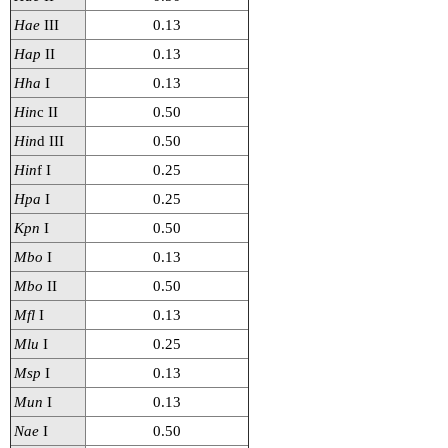
Hae
III
0.13
Hap
II
0.13
Hha
I
0.13
Hin
c II
0.50
Hin
d III
0.50
Hin
f I
0.25
Hpa
I
0.25
Kpn
I
0.50
Mbo
I
0.13
Mbo
II
0.50
Mfl
I
0.13
Mlu
I
0.25
Msp
I
0.13
Mun
I
0.13
Nae
I
0.50