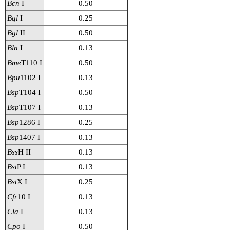
Bcn
I
0.50
ユーザーズボイス集
Bgl
I
0.25
Bgl
II
0.50
動画ライブラリー
Bln
I
0.13
Bme
T110 I
0.50
Q&A
Bpu
1102 I
0.13
Bsp
T104 I
0.50
Bsp
T107 I
0.13
Bsp
1286 I
0.25
Bsp
1407 I
0.13
Bss
H II
0.13
Bst
P I
0.13
Bst
X I
0.25
Cfr
10 I
0.13
Cla
I
0.13
Cpo
I
0.50