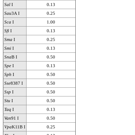
Sal
I
0.13
Sau
3A I
0.25
Sca
I
1.00
Sfi
I
0.13
Sma
I
0.25
Smi
I
0.13
Sna
B I
0.50
Spe
I
0.13
Sph
I
0.50
Sse
8387 I
0.50
Ssp
I
0.50
Stu
I
0.50
Taq
I
0.13
Van
91 I
0.50
Vpa
K11B I
0.25