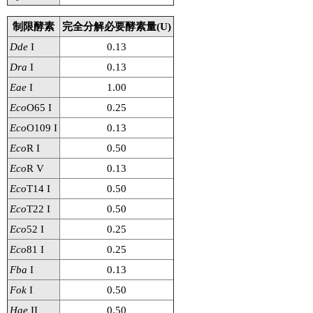
制限酵素
完全分解必要酵素量(U)
Dde
I
0.13
Dra
I
0.13
Eae
I
1.00
Eco
O65 I
0.25
Eco
O109 I
0.13
Eco
R I
0.50
Eco
R V
0.13
Eco
T14 I
0.50
Eco
T22 I
0.50
Eco
52 I
0.25
Eco
81 I
0.25
Fba
I
0.13
Fok
I
0.50
Hae
II
0.50