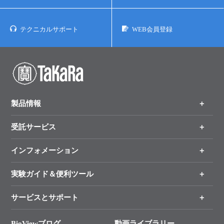
テクニカルサポート
WEB会員登録
製品情報
受託サービス
製品一覧
（分野、カテゴリーから探す）
インフォメーション
オンライン注文
手法から製品を探す
新製品情報
実験ガイド＆便利ツール
キャンペーン
各種ご案内
サービスとサポート
リアルタイムPCR実験のススメ
タカラバイオ各種会員募集のお知らせ
遺伝子による検査のススメ
総合お問い合わせ
BioViewブログ
動画ライブラリー