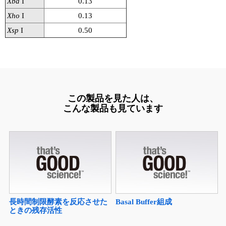
Xba
I
0.13
Xho
I
0.13
Xsp
I
0.50
この製品を見た人は、
こんな製品も見ています
長時間制限酵素を反応させた
Basal Buffer組成
ときの残存活性