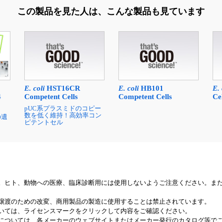
この製品を見た人は、
こんな製品も見ています
E. coli
HST16CR
E. coli
HB101
E. 
Competent Cells
Competent Cells
Ce
4
pUC系プラスミドのコピー
数を低く維持！高効率コン
の遺
ピテントセル
。ヒト、動物への医療、臨床診断用には使用しないようご注意ください。ま
譲渡のための改変、商用製品の製造に使用することは禁止されています。
いては、ライセンスマークをクリックして内容をご確認ください。
については、各メーカーのウェブサイトまたはメーカー発行のカタログ等で