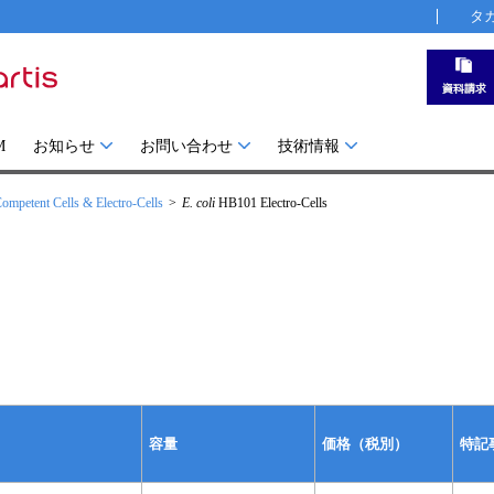
タ
M
お知らせ
お問い合わせ
技術情報
ompetent Cells & Electro-Cells
E. coli
HB101 Electro-Cells
容量
価格（税別）
特記