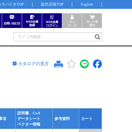
カラバイオTOP
販売店様TOP
English
カタログの見方
説明書、CoA
事項
データシート
参考資料
カート
ベクター情報