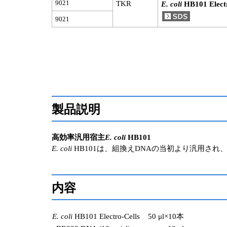
9021
TKR
E. coli
HB101 Electr
9021
製品説明
高効率汎用宿主
E. coli
HB101
E. coli
HB101は、組換えDNAの当初より汎用さ
内容
E. coli
HB101 Electro-Cells
50 μl×10本