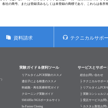
、各社の商号、または登録済みもしくは未登録の商標であり、これらは各所
資料請求
テクニカルサポ
実験ガイド＆便利ツール
サービスとサポー
リアルタイムPCR実験のススメ
総合お問い合わせ
す）
遺伝子による検査のススメ
├ テクニカルサポー
幹細胞・再生医療研究ガイド
├ リアルタイムPC
クローニング実験ガイド
├ 実験コンシェルジ
SMARTer NGSポータルサイト
├ 受託サービスお問
In-Fusion Cloning
└ カスタム製造お問