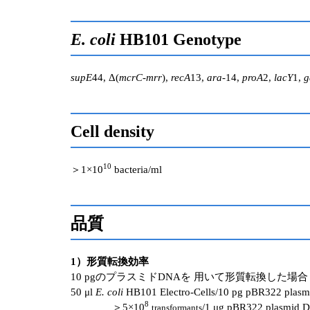
E. coli
HB101 Genotype
supE
44, Δ(
mcrC-mrr
),
recA
13,
ara
-14,
proA
2,
lacY
1,
g
Cell density
10
＞1×10
bacteria/ml
品質
1）形質転換効率
10 pgのプラスミドDNAを 用いて形質転換した場合
50 μl
E. coli
HB101 Electro-Cells/10 pg pBR322 plasm
8
＞5×10
/1 μg pBR322 plasmid 
transformants