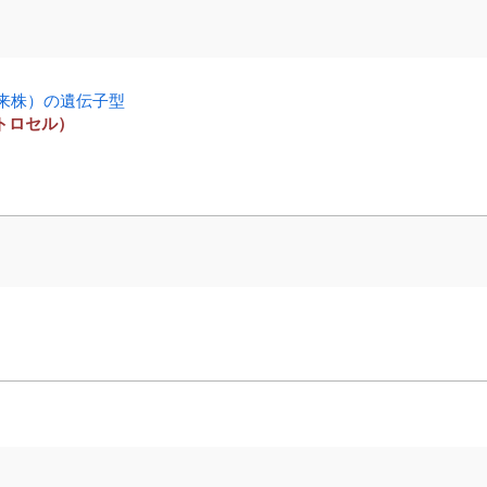
由来株）の遺伝子型
トロセル）