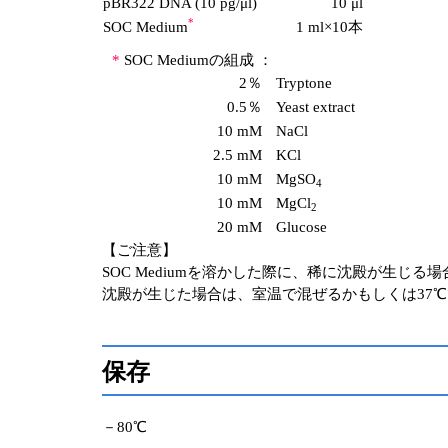
pBR322 DNA (10 pg/μl)
10 μl
*
SOC Medium
1 ml×10本
*
SOC Mediumの組成 ：
2％
Tryptone
0.5％
Yeast extract
10 mM
NaCl
2.5 mM
KCl
10 mM
MgSO
4
10 mM
MgCl
2
20 mM
Glucose
【ご注意】
SOC Mediumを溶かした際に、稀に沈殿が生じ
沈殿が生じた場合は、室温で混ぜるかもしくは37
保存
－80℃