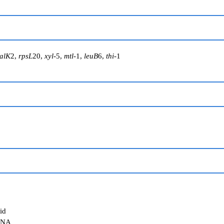
alK
2,
rpsL
20,
xyl
-5,
mtl
-1,
leuB
6,
thi
-1
id
DNA