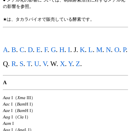
● メチル化の影響については、制限酵素活性に対するメチル化
の影響を参照。
ユーザーズボイス集
★は、タカラバイオで販売している酵素です。
動画ライブラリー
Q&A
A
.
B
.
C
.
D
.
E
.
F
.
G
.
H
.
I
. J.
K
.
L
.
M
.
N
.
O
.
P
.
Q.
R
.
S
.
T
.
U
.
V
. W.
X
.
Y
.
Z
.
A
Aaa
I（
Xma
III）
Aac
I（
Bam
H
I）
Aae
I（
Bam
H I）
Aag
I（
Cla
I）
Aam
I
Aaq
I（
Apa
L I）