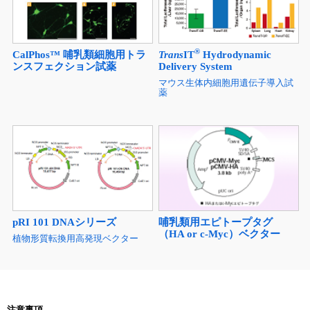
®
CalPhos™ 哺乳類細胞用トラ
Trans
IT
Hydrodynamic
ンスフェクション試薬
Delivery System
マウス生体内細胞用遺伝子導入試
薬
pRI 101 DNAシリーズ
哺乳類用エピトープタグ
（HA or c-Myc）ベクター
植物形質転換用高発現ベクター
注意事項