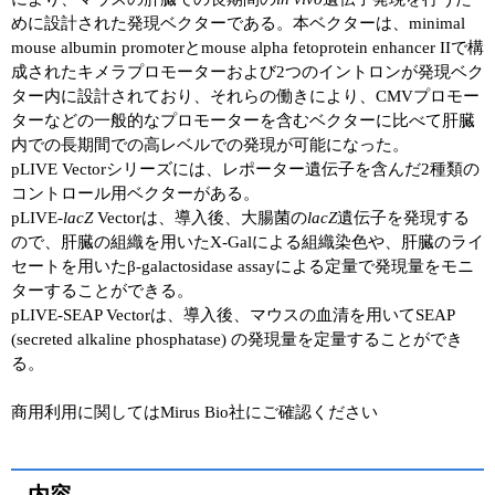
めに設計された発現ベクターである。本ベクターは、minimal
ユーザーズボイス集
mouse albumin promoterとmouse alpha fetoprotein enhancer IIで構
成されたキメラプロモーターおよび2つのイントロンが発現ベク
動画ライブラリー
ター内に設計されており、それらの働きにより、CMVプロモー
ターなどの一般的なプロモーターを含むベクターに比べて肝臓
Q&A
内での長期間での高レベルでの発現が可能になった。
pLIVE Vectorシリーズには、レポーター遺伝子を含んだ2種類の
コントロール用ベクターがある。
pLIVE-
lacZ
Vectorは、導入後、大腸菌の
lacZ
遺伝子を発現する
ので、肝臓の組織を用いたX-Galによる組織染色や、肝臓のライ
セートを用いたβ-galactosidase assayによる定量で発現量をモニ
ターすることができる。
pLIVE-SEAP Vectorは、導入後、マウスの血清を用いてSEAP
(secreted alkaline phosphatase) の発現量を定量することができ
る。
商用利用に関してはMirus Bio社にご確認ください