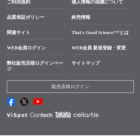
価格改定のご案内
ご利用規約
個人情報の保護について
クローニング実験ガイド
├ リアルタイムPCRサポートライン
学会展示・セミナーのご案内
SMARTer NGSポータルサイト
品質保証ポリシー
終売情報
├ 実験コンシェルジュ
技術セミナーのご案内
In-Fusion Cloning
├ 受託サービスお問い合わせ
プライマー設計
関連サイト
That's Good Science!™とは
タカラバイオ発表文献
└ カスタム製造お問い合わせ
Cut-Site Navigator
WEB会員ログイン
WEB会員 新規登録・変更
制限酵素切断サイトの検索
資料請求 試薬関連
ユーザーズボイス集
弊社販売店様ログインペー
サイトマップ
資料請求 機器関連
ジ
エピジェネティクス実験ガイド
資料請求 受託関連
RNAi実験のススメ
資料請求 核酸抽出・精製カタログ
販売店様ログイン
抗体検索サイト
サンプル請求一覧
ダウンロードサービス
アプリケーションノート
（旧アプリの部屋）
プロトコール集