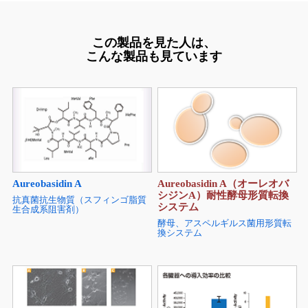
この製品を見た人は、
こんな製品も見ています
Aureobasidin A
Aureobasidin A（オーレオバ
シジンA）耐性酵母形質転換
抗真菌抗生物質（スフィンゴ脂質
システム
生合成系阻害剤）
酵母、アスペルギルス菌用形質転
換システム