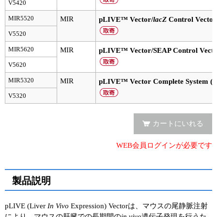
実験ガイド
V5420
MIR5520
MIR
pLIVE™ Vector/
lacZ
Control Vector
リアルタイムPCR実験ガイド
V5520
遺伝子検査ガイド（食品・水質・家畜他）
MIR5620
MIR
pLIVE™ Vector/SEAP Control Vecto
NGSポータルサイト
V5620
MIR5320
MIR
pLIVE™ Vector Complete System (Al
幹細胞・再生医療研究ガイド
V5320
クローニング実験ガイド
カートにいれる
細胞選択ガイド
WEB会員ログインが必要です
エピジェネティクス実験ガイド
RNAi実験ガイド
製品説明
アプリケーションノート
pLIVE (Liver
In Vivo
Expression) Vectorは、マウスの尾静脈注射
プロトコール集
により、マウスの肝臓での長期間の
in vivo
遺伝子発現を行うた