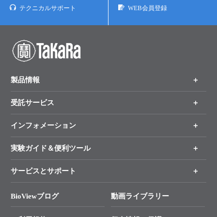
テクニカルサポート
WEB会員登録
製品情報
受託サービス
製品一覧
（分野、カテゴリーから探す）
インフォメーション
オンライン注文
手法から製品を探す
新製品情報
実験ガイド＆便利ツール
キャンペーン
各種ご案内
サービスとサポート
リアルタイムPCR実験のススメ
タカラバイオ各種会員募集のお知らせ
遺伝子による検査のススメ
総合お問い合わせ
BioViewブログ
動画ライブラリー
終売製品のお知らせ
幹細胞・再生医療研究ガイド
├ テクニカルサポート 技術相談室