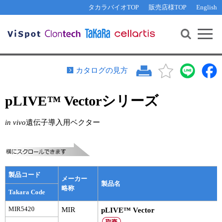
その他 ライセンスに関するご相談
機能解析・サイレンシング
資料請求
お問い合わせ
WEB会員登録
タカラバイオTOP
販売店様TOP
English
遺伝子組換え生物該当製品
Q&A
RNA合成・cDNA合成・クローニング
研究支援ツール
資料請求
制限酵素・電気泳動
Cut-Site Navigator 
制限酵素切断サイトの検索
サンプル請求
抗体・ELISA
カタログの見方
In-Fusion Cloning プライマー設計
核酸抽出・精製・標識
pLIVE™ Vectorシリーズ
抗体検索サイト
PCR・等温増幅
リアルタイムPCR
（インターカレーター法）
in vivo
遺伝子導入用ベクター
リアルタイムPCR（qPCR）
プライマー検索・注文
装置・ソフトウェア
リアルタイムPCR
（プローブ法）
プライマー・プローブ検索・注文
サンプル請求
製品コード
メーカー
機器ソフトウェア・ベクター配列ダウンロード
製品名
テクニカルサポートライン
略称
Takara Code
ラーニングセンター
MIR5420
MIR
pLIVE™ Vector