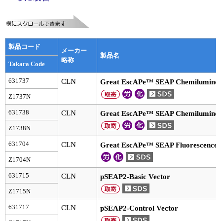
実験ガイド
リアルタイムPCR実験ガイド
遺伝子検査ガイド（食品・水質・家畜他）
製品コード
メーカー
製品名
略称
Takara Code
NGSポータルサイト
631737
CLN
Great EscAPe™ SEAP Chemiluminesc
幹細胞・再生医療研究ガイド
Z1737N
クローニング実験ガイド
631738
CLN
Great EscAPe™ SEAP Chemiluminesc
Z1738N
細胞選択ガイド
631704
CLN
Great EscAPe™ SEAP Fluorescence D
エピジェネティクス実験ガイド
Z1704N
RNAi実験ガイド
631715
CLN
pSEAP2-Basic Vector
Z1715N
アプリケーションノート
631717
CLN
pSEAP2-Control Vector
プロトコール集