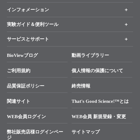
（分野、カテゴリーから探す）
インフォメーション
オンライン注文
手法から製品を探す
新製品情報
実験ガイド＆便利ツール
キャンペーン
各種ご案内
サービスとサポート
リアルタイムPCR実験のススメ
タカラバイオ各種会員募集のお知らせ
遺伝子による検査のススメ
総合お問い合わせ
BioViewブログ
動画ライブラリー
終売製品のお知らせ
幹細胞・再生医療研究ガイド
├ テクニカルサポート 技術相談室
価格改定のご案内
ご利用規約
個人情報の保護について
クローニング実験ガイド
├ リアルタイムPCRサポートライン
学会展示・セミナーのご案内
SMARTer NGSポータルサイト
品質保証ポリシー
終売情報
├ 実験コンシェルジュ
技術セミナーのご案内
In-Fusion Cloning
├ 受託サービスお問い合わせ
プライマー設計
関連サイト
That's Good Science!™とは
タカラバイオ発表文献
└ カスタム製造お問い合わせ
Cut-Site Navigator
WEB会員ログイン
WEB会員 新規登録・変更
制限酵素切断サイトの検索
資料請求 試薬関連
ユーザーズボイス集
弊社販売店様ログインペー
サイトマップ
資料請求 機器関連
ジ