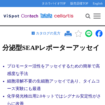
その他 ライセンスに関するご相談
機能解析・サイレンシング
資料請求
お問い合わせ
WEB会員登録
タカラバイオTOP
販売店様TOP
English
遺伝子組換え生物該当製品
Q&A
RNA合成・cDNA合成・クローニング
研究支援ツール
資料請求
制限酵素・電気泳動
Cut-Site Navigator 
制限酵素切断サイトの検索
サンプル請求
抗体・ELISA
カタログの見方
In-Fusion Cloning プライマー設計
核酸抽出・精製・標識
分泌型SEAPレポーターアッセイ
抗体検索サイト
PCR・等温増幅
リアルタイムPCR
（インターカレーター法）
リアルタイムPCR（qPCR）
プライマー検索・注文
プロモーター活性をアッセイするための簡単で高
装置・ソフトウェア
リアルタイムPCR
（プローブ法）
感度な手法
プライマー・プローブ検索・注文
サンプル請求
細胞溶解不要の生細胞アッセイであり、タイムコ
機器ソフトウェア・ベクター配列ダウンロード
ース実験にも最適
テクニカルサポートライン
化学発光検出用2.0キットではシグナル安定性がさ
ラーニングセンター
らに改善