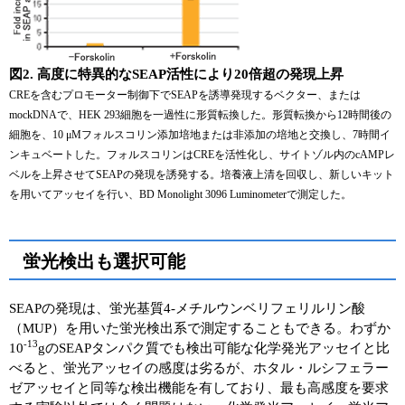
図2. 高度に特異的なSEAP活性により20倍超の発現上昇
CREを含むプロモーター制御下でSEAPを誘導発現するベクター、または
mockDNAで、HEK 293細胞を一過性に形質転換した。形質転換から12時間後の
細胞を、10 μMフォルスコリン添加培地または非添加の培地と交換し、7時間イ
ンキュベートした。フォルスコリンはCREを活性化し、サイトゾル内のcAMPレ
ベルを上昇させてSEAPの発現を誘発する。培養液上清を回収し、新しいキット
を用いてアッセイを行い、BD Monolight 3096 Luminometerで測定した。
蛍光検出も選択可能
SEAPの発現は、蛍光基質4-メチルウンベリフェリルリン酸
（MUP）を用いた蛍光検出系で測定することもできる。わずか
-13
10
gのSEAPタンパク質でも検出可能な化学発光アッセイと比
べると、蛍光アッセイの感度は劣るが、ホタル・ルシフェラー
ゼアッセイと同等な検出機能を有しており、最も高感度を要求