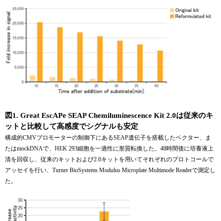
図1. Great EscAPe SEAP Chemiluminescence Kit 2.0は従来のキ
ットと比較して高感度でシグナルも安定
構成的CMVプロモーターの制御下にあるSEAP遺伝子を搭載したベクター、ま
たはmockDNAで、HEK 293細胞を一過性に形質転換した。48時間後に培養液上
清を回収し、従来のキットおよび2.0キットを用いてそれぞれのプロトコールで
アッセイを行い、Turner BioSystems Modulus Microplate Multimode Readerで測定し
た。