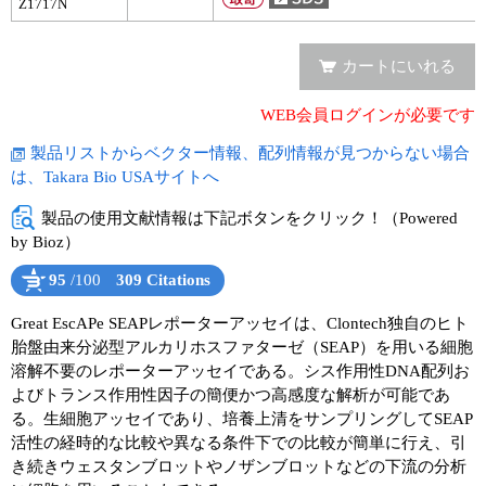
Z1717N
ユーザーズボイス集
カートにいれる
動画ライブラリー
WEB会員ログインが必要です
Q&A
製品リストからベクター情報、配列情報が見つからない場合
は、Takara Bio USAサイトへ
製品の使用文献情報は下記ボタンをクリック！（Powered
by Bioz）
95
/100
309 Citations
Powered by Bioz
See more details on Bioz
Great EscAPe SEAPレポーターアッセイは、Clontech独自のヒト
胎盤由来分泌型アルカリホスファターゼ（SEAP）を用いる細胞
溶解不要のレポーターアッセイである。シス作用性DNA配列お
よびトランス作用性因子の簡便かつ高感度な解析が可能であ
る。生細胞アッセイであり、培養上清をサンプリングしてSEAP
活性の経時的な比較や異なる条件下での比較が簡単に行え、引
き続きウェスタンブロットやノザンブロットなどの下流の分析