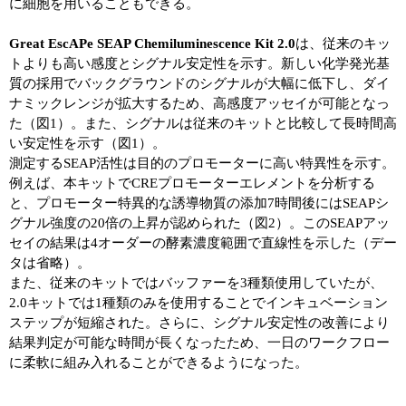
に細胞を用いることもできる。
Great EscAPe SEAP Chemiluminescence Kit 2.0
は、従来のキッ
トよりも高い感度とシグナル安定性を示す。新しい化学発光基
質の採用でバックグラウンドのシグナルが大幅に低下し、ダイ
ナミックレンジが拡大するため、高感度アッセイが可能となっ
た（図1）。また、シグナルは従来のキットと比較して長時間高
い安定性を示す（図1）。
測定するSEAP活性は目的のプロモーターに高い特異性を示す。
例えば、本キットでCREプロモーターエレメントを分析する
と、プロモーター特異的な誘導物質の添加7時間後にはSEAPシ
グナル強度の20倍の上昇が認められた（図2）。このSEAPアッ
セイの結果は4オーダーの酵素濃度範囲で直線性を示した（デー
タは省略）。
また、従来のキットではバッファーを3種類使用していたが、
2.0キットでは1種類のみを使用することでインキュベーション
ステップが短縮された。さらに、シグナル安定性の改善により
結果判定が可能な時間が長くなったため、一日のワークフロー
に柔軟に組み入れることができるようになった。