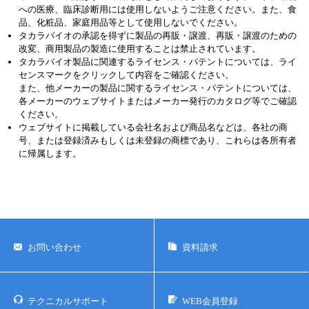
への医療、臨床診断用には使用しないようご注意ください。また、食
品、化粧品、家庭用品等として使用しないでください。
ユーザーズボイス集
タカラバイオの承認を得ずに製品の再販・譲渡、再販・譲渡のための
改変、商用製品の製造に使用することは禁止されています。
動画ライブラリー
タカラバイオ製品に関連するライセンス・パテントについては、ライ
センスマークをクリックして内容をご確認ください。
Q&A
また、他メーカーの製品に関するライセンス・パテントについては、
各メーカーのウェブサイトまたはメーカー発行のカタログ等でご確認
ください。
ウェブサイトに掲載している会社名および商品名などは、各社の商
号、または登録済みもしくは未登録の商標であり、これらは各所有者
に帰属します。
お問い合わせ
資料請求
テクニカルサポート
WEB会員登録