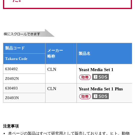
実験ガイド
リアルタイムPCR実験ガイド
遺伝子検査ガイド（食品・水質・家畜他）
NGSポータルサイト
製品コード
メーカー
幹細胞・再生医療研究ガイド
製品名
略称
Takara Code
クローニング実験ガイド
630492
CLN
Yeast Media Set 1
Z0492N
細胞選択ガイド
630493
CLN
Yeast Media Set 1 Plus
エピジェネティクス実験ガイド
Z0493N
RNAi実験ガイド
アプリケーションノート
注意事項
プロトコール集
本ページの製品はすべて研究用として販売しております。ヒト、動物