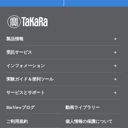
製品情報
受託サービス
製品一覧
（分野、カテゴリーから探す）
インフォメーション
オンライン注文
手法から製品を探す
新製品情報
実験ガイド＆便利ツール
キャンペーン
各種ご案内
サービスとサポート
リアルタイムPCR実験のススメ
タカラバイオ各種会員募集のお知らせ
遺伝子による検査のススメ
総合お問い合わせ
BioViewブログ
動画ライブラリー
終売製品のお知らせ
幹細胞・再生医療研究ガイド
├ テクニカルサポート 技術相談室
価格改定のご案内
ご利用規約
個人情報の保護について
クローニング実験ガイド
├ リアルタイムPCRサポートライン