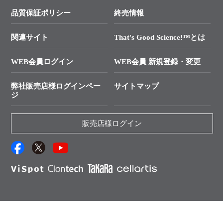
学会展示・セミナーのご案内
SMARTer NGSポータルサイト
品質保証ポリシー
終売情報
├ 実験コンシェルジュ
技術セミナーのご案内
In-Fusion Cloning
├ 受託サービスお問い合わせ
プライマー設計
関連サイト
That's Good Science!™とは
タカラバイオ発表文献
└ カスタム製造お問い合わせ
Cut-Site Navigator
WEB会員ログイン
WEB会員 新規登録・変更
制限酵素切断サイトの検索
資料請求 試薬関連
ユーザーズボイス集
弊社販売店様ログインペー
サイトマップ
資料請求 機器関連
ジ
エピジェネティクス実験ガイド
資料請求 受託関連
RNAi実験のススメ
資料請求 核酸抽出・精製カタログ
販売店様ログイン
抗体検索サイト
サンプル請求一覧
ダウンロードサービス
アプリケーションノート
（旧アプリの部屋）
プロトコール集
Q&A