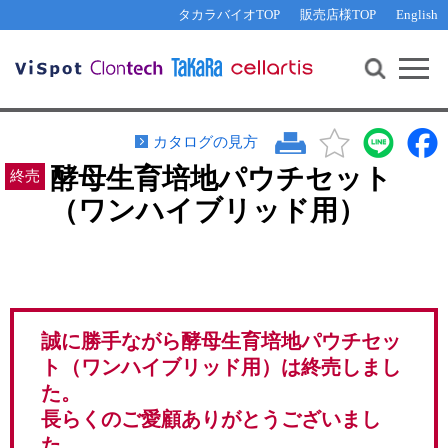
その他 ライセンスに関するご相談
機能解析・サイレンシング
資料請求
お問い合わせ
WEB会員登録
タカラバイオTOP
販売店様TOP
English
遺伝子組換え生物該当製品
Q&A
RNA合成・cDNA合成・クローニング
研究支援ツール
資料請求
制限酵素・電気泳動
Cut-Site Navigator 
制限酵素切断サイトの検索
サンプル請求
抗体・ELISA
カタログの見方
In-Fusion Cloning プライマー設計
核酸抽出・精製・標識
酵母生育培地パウチセット
抗体検索サイト
（ワンハイブリッド用）
PCR・等温増幅
リアルタイムPCR
（インターカレーター法）
リアルタイムPCR（qPCR）
プライマー検索・注文
装置・ソフトウェア
リアルタイムPCR
（プローブ法）
プライマー・プローブ検索・注文
サンプル請求
誠に勝手ながら
酵母生育培地パウチセッ
ト（ワンハイブリッド用）
は終売しまし
機器ソフトウェア・ベクター配列ダウンロード
テクニカルサポートライン
た。
ラーニングセンター
長らくのご愛顧ありがとうございまし
た。