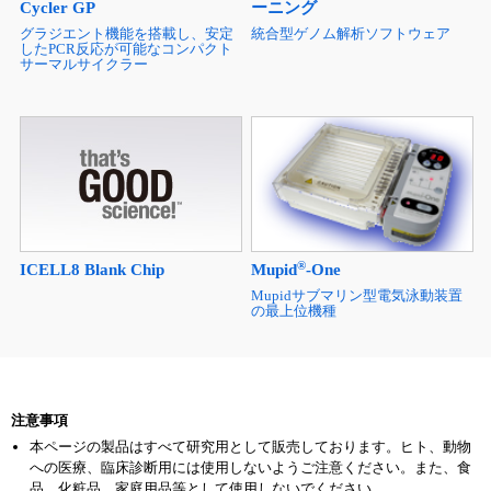
Cycler GP
ーニング
グラジエント機能を搭載し、安定
統合型ゲノム解析ソフトウェア
したPCR反応が可能なコンパクト
サーマルサイクラー
®
ICELL8 Blank Chip
Mupid
-One
Mupidサブマリン型電気泳動装置
の最上位機種
注意事項
本ページの製品はすべて研究用として販売しております。ヒト、動物
への医療、臨床診断用には使用しないようご注意ください。また、食
品、化粧品、家庭用品等として使用しないでください。