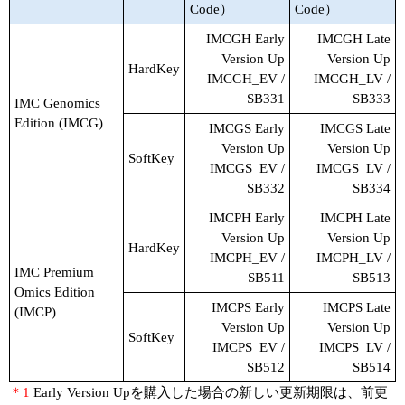
Code）
Code）
IMCGH Early
IMCGH Late
Version Up
Version Up
HardKey
IMCGH_EV /
IMCGH_LV /
SB331
SB333
IMC Genomics
Edition (IMCG)
IMCGS Early
IMCGS Late
Version Up
Version Up
SoftKey
IMCGS_EV /
IMCGS_LV /
SB332
SB334
IMCPH Early
IMCPH Late
Version Up
Version Up
HardKey
IMCPH_EV /
IMCPH_LV /
IMC Premium
SB511
SB513
Omics Edition
IMCPS Early
IMCPS Late
(IMCP)
Version Up
Version Up
SoftKey
IMCPS_EV /
IMCPS_LV /
SB512
SB514
＊1
Early Version Upを購入した場合の新しい更新期限は、前更