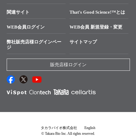
技術セミナーのご案内
In-Fusion Cloning
├ 受託サービスお問い合わせ
プライマー設計
関連サイト
That's Good Science!™とは
タカラバイオ発表文献
└ カスタム製造お問い合わせ
Cut-Site Navigator
WEB会員ログイン
WEB会員 新規登録・変更
制限酵素切断サイトの検索
資料請求 試薬関連
ユーザーズボイス集
弊社販売店様ログインペー
サイトマップ
資料請求 機器関連
ジ
エピジェネティクス実験ガイド
資料請求 受託関連
RNAi実験のススメ
資料請求 核酸抽出・精製カタログ
販売店様ログイン
抗体検索サイト
サンプル請求一覧
ダウンロードサービス
アプリケーションノート
（旧アプリの部屋）
プロトコール集
Q&A
タカラバイオ株式会社
English
© Takara Bio Inc. All rights reserved.
説明書・CoA・SDSを探す