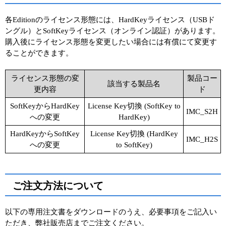
各Editionのライセンス形態には、HardKeyライセンス（USBド
ングル）とSoftKeyライセンス（オンライン認証）があります。
購入後にライセンス形態を変更したい場合には有償にて変更す
ることができます。
ライセンス形態の変
製品コー
該当する製品名
更内容
ド
SoftKeyからHardKey
License Key切換 (SoftKey to
IMC_S2H
への変更
HardKey)
HardKeyからSoftKey
License Key切換 (HardKey
IMC_H2S
への変更
to SoftKey)
ご注文方法について
以下の専用注文書をダウンロードのうえ、必要事項をご記入い
ただき、弊社販売店までご注文ください。