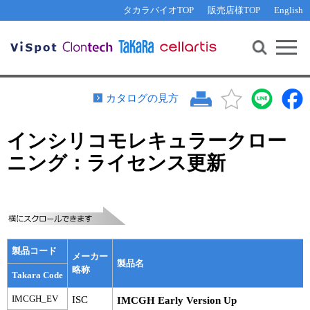
その他 ライセンスに関するご相談
機能解析・サイレンシング
資料請求
お問い合わせ
WEB会員登録
タカラバイオTOP
販売店様TOP
English
遺伝子組換え生物該当製品
Q&A
RNA合成・cDNA合成・クローニング
研究支援ツール
資料請求
制限酵素・電気泳動
Cut-Site Navigator 
制限酵素切断サイトの検索
サンプル請求
抗体・ELISA
カタログの見方
In-Fusion Cloning プライマー設計
核酸抽出・精製・標識
インシリコモレキュラークロー
抗体検索サイト
PCR・等温増幅
ニング：ライセンス更新
リアルタイムPCR
（インターカレーター法）
リアルタイムPCR（qPCR）
プライマー検索・注文
装置・ソフトウェア
リアルタイムPCR
（プローブ法）
プライマー・プローブ検索・注文
サンプル請求
製品コード
機器ソフトウェア・ベクター配列ダウンロード
メーカー
テクニカルサポートライン
製品名
略称
Takara Code
ラーニングセンター
IMCGH_EV
ISC
IMCGH Early Version Up