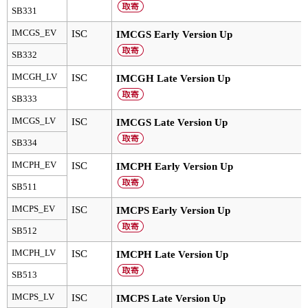
実験ガイド
SB331
リアルタイムPCR実験ガイド
IMCGS_EV
ISC
IMCGS Early Version Up
SB332
遺伝子検査ガイド（食品・水質・家畜他）
IMCGH_LV
ISC
IMCGH Late Version Up
NGSポータルサイト
SB333
幹細胞・再生医療研究ガイド
IMCGS_LV
ISC
IMCGS Late Version Up
SB334
クローニング実験ガイド
IMCPH_EV
ISC
IMCPH Early Version Up
細胞選択ガイド
SB511
IMCPS_EV
ISC
IMCPS Early Version Up
エピジェネティクス実験ガイド
SB512
RNAi実験ガイド
IMCPH_LV
ISC
IMCPH Late Version Up
アプリケーションノート
SB513
IMCPS_LV
ISC
IMCPS Late Version Up
プロトコール集