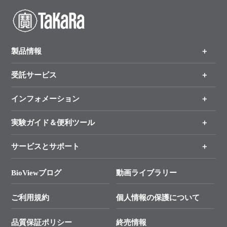
製品情報
受託サービス
製品一覧
（分野、カテゴリーから探す）
インフォメーション
オンライン注文
手法から製品を探す
新製品情報
実験ガイド＆便利ツール
キャンペーン
各種ご案内
サービスとサポート
リアルタイムPCR実験のススメ
タカラバイオ各種会員募集のお知らせ
遺伝子による検査のススメ
総合お問い合わせ
BioViewブログ
動画ライブラリー
終売製品のお知らせ
幹細胞・再生医療研究ガイド
├ テクニカルサポート 技術相談室
価格改定のご案内
ご利用規約
個人情報の保護について
クローニング実験ガイド
├ リアルタイムPCRサポートライン
学会展示・セミナーのご案内
SMARTer NGSポータルサイト
品質保証ポリシー
終売情報
├ 実験コンシェルジュ