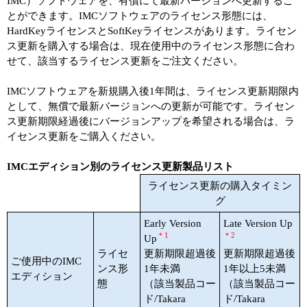
IMC）ソフトウェアを、有償にて最新バージョンへ更新するこ
とができます。IMCソフトウェアのライセンス形態には、
HardKeyライセンスとSoftKeyライセンスがあります。ライセン
ス更新を購入する場合は、現在使用中のライセンス形態に合わ
せて、該当するライセンス更新をご注文ください。
IMCソフトウェアを新規購入後1年間は、ライセンス更新期限内
として、無償で最新バージョンへの更新が可能です。ライセン
ス更新期限経過後にバージョンアップを希望される場合は、ラ
イセンス更新をご購入ください。
IMCエディション別のライセンス更新製品リスト
ライセンス更新の購入タイミン
グ
Early Version
Late Version Up
＊1
＊2
Up
ライセ
更新期限超過後
更新期限超過後
ご使用中のIMC
ンス形
1年未満
1年以上5未満
エディション
態
（該当製品コー
（該当製品コー
ド/Takara
ド/Takara