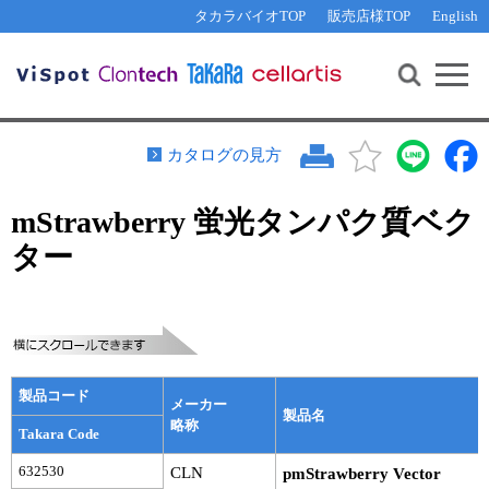
その他 ライセンスに関するご相談
機能解析・サイレンシング
資料請求
お問い合わせ
WEB会員登録
タカラバイオTOP
販売店様TOP
English
遺伝子組換え生物該当製品
Q&A
RNA合成・cDNA合成・クローニング
研究支援ツール
資料請求
制限酵素・電気泳動
Cut-Site Navigator 
制限酵素切断サイトの検索
サンプル請求
抗体・ELISA
カタログの見方
In-Fusion Cloning プライマー設計
核酸抽出・精製・標識
mStrawberry 蛍光タンパク質ベク
抗体検索サイト
PCR・等温増幅
ター
リアルタイムPCR
（インターカレーター法）
リアルタイムPCR（qPCR）
プライマー検索・注文
装置・ソフトウェア
リアルタイムPCR
（プローブ法）
プライマー・プローブ検索・注文
サンプル請求
製品コード
機器ソフトウェア・ベクター配列ダウンロード
メーカー
テクニカルサポートライン
製品名
略称
Takara Code
ラーニングセンター
632530
CLN
pmStrawberry Vector