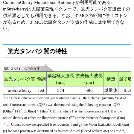
Colors mCherry Monoclonal Antibodyが利用可能である。
mStrawberryは大腸菌発現ベクターで、蛍光タンパク質遺伝子の
ユーザーズボイス集
供給源としても利用できる。なお、3' MCSの5'側に停止コドン
があるため、3' MCSは融合タンパク質の作成には使用できな
動画ライブラリー
い。
Q&A
蛍光タンパク質の特性
励起極大波長
蛍光極大波長
蛍光タンパク質
色調
構造
量子収
（nm）
（nm）
mStrawberry
red
574
596
単量体
0.29
＊a
: Unless otherwise specified (see footnotes f and g), the Relative Quantum Yield of
each fluorescent protein (QFP) was determined using the following equation : QFP =
*
*
*
(Qfluo
FFP
ODfluo) / (Ffluo
ODFP), where F is the fluorescence and OD is the
optical density of either the fluorescent protein (FP) or the reference fluorophore (fluo).
＊b
: Unless otherwise specified (see footnotes f and g), the Molar Extinction Coefficient
(ε) for each protein was determined as follows: A = εcl (Beer-Lambert law) or ε = A/c,