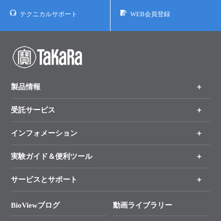
テクニカルサポート
WEB会員登録
製品情報
受託サービス
製品一覧
（分野、カテゴリーから探す）
インフォメーション
オンライン注文
手法から製品を探す
新製品情報
実験ガイド＆便利ツール
キャンペーン
各種ご案内
サービスとサポート
リアルタイムPCR実験のススメ
タカラバイオ各種会員募集のお知らせ
遺伝子による検査のススメ
総合お問い合わせ
BioViewブログ
動画ライブラリー
終売製品のお知らせ
幹細胞・再生医療研究ガイド
├ テクニカルサポート 技術相談室