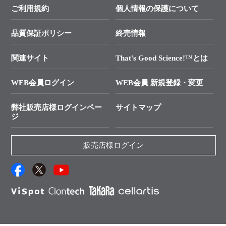
価格改定のご案内
ご利用規約
個人情報の保護について
クローニング実験ガイド
├ リアルタイムPCRサポートライン
学会展示・セミナーのご案内
SMARTer NGSポータルサイト
品質保証ポリシー
終売情報
├ 実験コンシェルジュ
技術セミナーのご案内
In-Fusion Cloning
├ 受託サービスお問い合わせ
プライマー設計
関連サイト
That's Good Science!™とは
タカラバイオ発表文献
└ カスタム製造お問い合わせ
Cut-Site Navigator
WEB会員ログイン
WEB会員 新規登録・変更
制限酵素切断サイトの検索
資料請求 試薬関連
ユーザーズボイス集
弊社販売店様ログインペー
サイトマップ
資料請求 機器関連
ジ
エピジェネティクス実験ガイド
資料請求 受託関連
RNAi実験のススメ
資料請求 核酸抽出・精製カタログ
販売店様ログイン
抗体検索サイト
サンプル請求一覧
ダウンロードサービス
アプリケーションノート
（旧アプリの部屋）