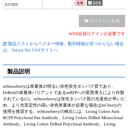
実験ガイド
Z2530N
リアルタイムPCR実験ガイド
カートにいれる
遺伝子検査ガイド（食品・水質・家畜他）
WEB会員ログインが必要です
NGSポータルサイト
製品リストからベクター情報、配列情報が見つからない場合
幹細胞・再生医療研究ガイド
は、Takara Bio USAサイトへ
クローニング実験ガイド
製品説明
細胞選択ガイド
mStrawberryは単量体の明るい赤色蛍光タンパク質であり、
エピジェネティクス実験ガイド
DsRedの単量体バリアントであるmRFPへの変異導入により作製
されている(1)。mStrawberryは蛍光タンパク質の光退色が早いた
RNAi実験ガイド
め、より光安定性の高い赤色単量体が必要な場合はmCherryの
使用を推奨する。mStrawberryの検出には、Living Colors Anti-
アプリケーションノート
RCFP Polyclonal Pan Antibody、Living Colors DsRed Monoclonal
Antibody、Living Colors DsRed Polyclonal Antibody、Living
プロトコール集