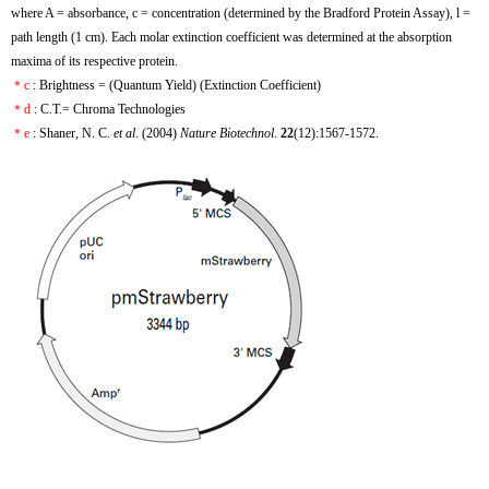
where A = absorbance, c = concentration (determined by the Bradford Protein Assay), l =
path length (1 cm). Each molar extinction coefficient was determined at the absorption
maxima of its respective protein.
＊c
: Brightness = (Quantum Yield) (Extinction Coefficient)
＊d
: C.T.= Chroma Technologies
＊e
: Shaner, N. C.
et al
. (2004)
Nature Biotechnol
.
22
(12):1567-1572.