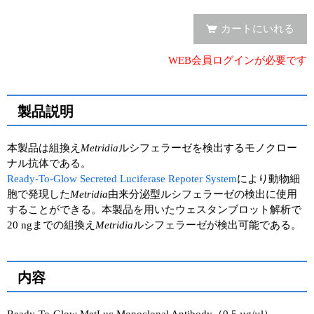
実験ガイド
カートにいれる
リアルタイムPCR実験ガイド
WEB会員ログインが必要です
遺伝子検査ガイド（食品・水質・家畜他）
NGSポータルサイト
製品説明
幹細胞・再生医療研究ガイド
本製品は組換え
Metridia
ルシフェラーゼを検出するモノクロー
クローニング実験ガイド
ナル抗体である。
Ready-To-Glow Secreted Luciferase Repoter System
により動物細
細胞選択ガイド
胞で発現した
Metridia
由来分泌型ルシフェラーゼの検出に使用
することができる。本製品を用いたウェスタンブロット解析で
エピジェネティクス実験ガイド
20 ngまでの組換え
Metridia
ルシフェラーゼが検出可能である。
RNAi実験ガイド
内容
アプリケーションノート
プロトコール集