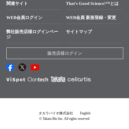
├ 受託サービスお問い合わせ
プライマー設計
関連サイト
That's Good Science!™とは
タカラバイオ発表文献
└ カスタム製造お問い合わせ
Cut-Site Navigator
WEB会員ログイン
WEB会員 新規登録・変更
制限酵素切断サイトの検索
資料請求 試薬関連
ユーザーズボイス集
弊社販売店様ログインペー
サイトマップ
資料請求 機器関連
ジ
エピジェネティクス実験ガイド
資料請求 受託関連
RNAi実験のススメ
資料請求 核酸抽出・精製カタログ
販売店様ログイン
抗体検索サイト
サンプル請求一覧
ダウンロードサービス
アプリケーションノート
（旧アプリの部屋）
プロトコール集
Q&A
タカラバイオ株式会社
English
© Takara Bio Inc. All rights reserved.
説明書・CoA・SDSを探す