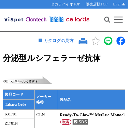
その他 ライセンスに関するご相談
機能解析・サイレンシング
資料請求
お問い合わせ
WEB会員登録
タカラバイオTOP
販売店様TOP
English
遺伝子組換え生物該当製品
Q&A
RNA合成・cDNA合成・クローニング
研究支援ツール
資料請求
制限酵素・電気泳動
Cut-Site Navigator 
制限酵素切断サイトの検索
サンプル請求
抗体・ELISA
カタログの見方
In-Fusion Cloning プライマー設計
核酸抽出・精製・標識
分泌型ルシフェラーゼ抗体
抗体検索サイト
PCR・等温増幅
リアルタイムPCR
（インターカレーター法）
リアルタイムPCR（qPCR）
プライマー検索・注文
装置・ソフトウェア
リアルタイムPCR
（プローブ法）
プライマー・プローブ検索・注文
サンプル請求
製品コード
メーカー
製品名
略称
Takara Code
機器ソフトウェア・ベクター配列ダウンロード
テクニカルサポートライン
631781
CLN
Ready-To-Glow™ MetLuc Monoclon
ラーニングセンター
Z1781N