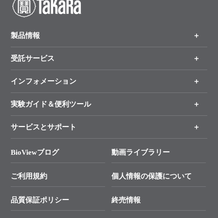
製品情報
受託サービス
製品一覧
（分野、カテゴリーから探す）
インフォメーション
オンライン注文
手法から製品を探す
新製品情報
実験ガイド＆便利ツール
キャンペーン
各種ご案内
サービスとサポート
リアルタイムPCR実験のススメ
タカラバイオ各種会員募集のお知らせ
遺伝子による検査のススメ
総合お問い合わせ
BioViewブログ
動画ライブラリー
終売製品のお知らせ
幹細胞・再生医療研究ガイド
├ テクニカルサポート 技術相談室
価格改定のご案内
ご利用規約
個人情報の保護について
クローニング実験ガイド
├ リアルタイムPCRサポートライン
学会展示・セミナーのご案内
SMARTer NGSポータルサイト
品質保証ポリシー
終売情報
├ 実験コンシェルジュ
技術セミナーのご案内
In-Fusion Cloning