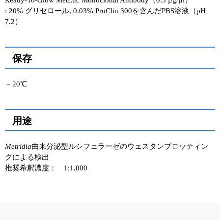
Ready-To-Glow MetLuc Monoclonal Antibody（0.5 µg/µl）
: 20% グリセロール, 0.03% ProClin 300を含んだPBS溶液（pH
ユーザーズボイス集
7.2）
動画ライブラリー
保存
Q&A
－20℃
用途
Metridia
由来分泌型ルシフェラーゼのウェスタンブロッティン
グによる検出
推奨希釈濃度： 1:1,000